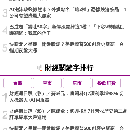
AI泡沫破裂掀熊市？外媒點名「這2檔」恐慘跌淪祭品 1
公司有望成最大贏家
巴逆逆「親吐58字」急停損賣掉這1檔！「下秒V轉翻紅」
嚇翻網：我真的信了
快新聞／星期一開盤噴爆？美股標普500創歷史新高 台
指期夜盤大漲
財經關鍵字排行
台股
車市
房市
餐飲消費
財經週日趴（影）／蘇威元：廣閎科Q2獲利季增88% 切
入機器人+AI伺服器
財經週日趴（影）／陳建全：鈞興-KY 7月營收歷史第三高
訂單爆單大戶進場
快新聞／星期一開盤噴爆？美股標普500創歷史新高 台