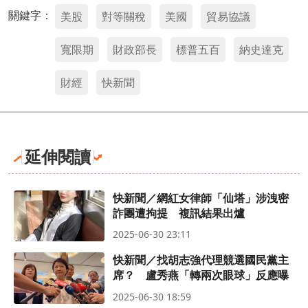
關鍵字：
美股
對等關稅
美國
貿易協議
寬限期
財政部長
標普五百
納史達克
財經
快新聞
延伸閱讀
快新聞／網紅女律師「仙塔」涉洩密
詐團遭拘提 複訊結果出爐
2025-06-30 23:11
快新聞／找胡志強代理競選國民黨主
席？ 盧秀燕「轉兩次眼球」反應曝
2025-06-30 18:59