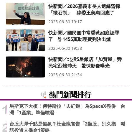
快新聞／2026嘉義市長人選綠營採
「徵召制」 綠委王美惠回應了
2025-06-30 19:17
快新聞／國民黨中常委黃紹庭認罪
了 詐1455萬助理費判決出爐
2025-06-30 19:38
快新聞／北投5星飯店「加賀屋」旁
民宅烈焰沖天 驚悚影像曝光
2025-06-30 21:34
熱門新聞排行
馬斯克下大棋！傳特斯拉「去紅鏈」為SpaceX整併 台
灣「1產業」準備噴發
台股大彈千點是假象？杜金龍警告「2類股」別久抱 喊
話投資人保命1策略