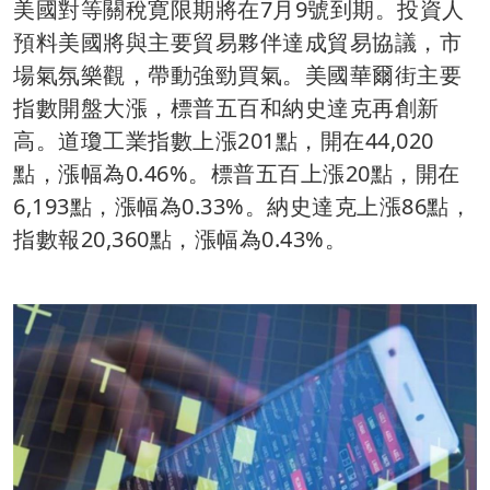
美國對等關稅寛限期將在7月9號到期。投資人
預料美國將與主要貿易夥伴達成貿易協議，市
場氣氛樂觀，帶動強勁買氣。美國華爾街主要
指數開盤大漲，標普五百和納史達克再創新
高。道瓊工業指數上漲201點，開在44,020
點，漲幅為0.46%。標普五百上漲20點，開在
6,193點，漲幅為0.33%。納史達克上漲86點，
指數報20,360點，漲幅為0.43%。