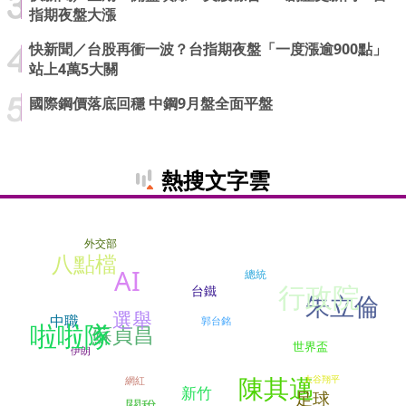
指期夜盤大漲
快新聞／台股再衝一波？台指期夜盤「一度漲逾900點」
站上4萬5大關
國際鋼價落底回穩 中鋼9月盤全面平盤
熱搜文字雲
外交部
八點檔
AI
總統
行政院
台鐵
朱立倫
選舉
中職
郭台銘
啦啦隊
蘇貞昌
世界盃
伊朗
陳其邁
大谷翔平
網紅
新竹
足球
關稅