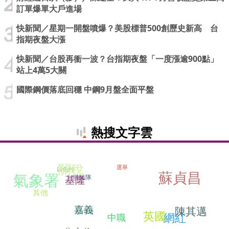
訂單爆單大戶進場
快新聞／星期一開盤噴爆？美股標普500創歷史新高 台
指期夜盤大漲
快新聞／台股再衝一波？台指期夜盤「一度漲逾900點」
站上4萬5大關
國際鋼價落底回穩 中鋼9月盤全面平盤
熱搜文字雲
關稅
選舉
以色列
蘇貞昌
氣象署
啦啦隊
基隆
其他
嘉義
陳其邁
英國
網紅
中職