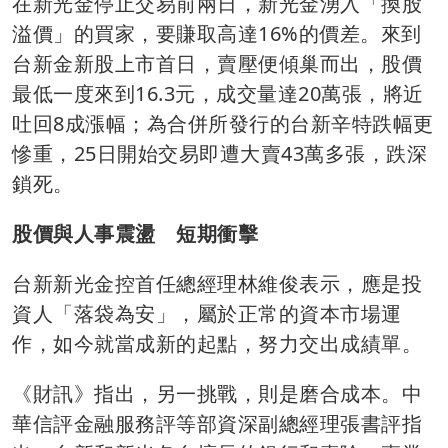
在新光金停止交易前兩日，新光金湧入「換股
溢價」的買家，要賺取高達16%的價差。來到
台新金新股上市首日，賣壓便傾巢而出，股價
最低一度來到16.3元，成交量達20萬張，將近
吐回8成漲幅；為合併所發行的台新辛特跌幅更
慘重，25日開始交易即遭大賣43萬多張，跌深
鎖死。
股價與人事震盪 短期衝擊
台新新光金控首任總經理林維俊表示，應是投
資人「落袋為安」，屬於正常的資本市場運
作，如今就當成新的起點，努力交出成績單。
《財訊》指出，另一挑戰，則是磨合成本。中
華信評金融服務評等部資深副總經理張書評指