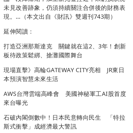
未見改善跡象，仍須持續關注合併後的財務表
現。…（本文出自《
財訊》雙週刊743期
）
延伸閱讀：
打造亞洲那斯達克 關鍵就在這2、3年！創新
板待政策鬆綁、搶灘國際舞台
現場直擊》高輪GATEWAY CITY亮相 JR東日
本預演智慧未來生活
AWS台灣雲端高峰會 美國神秘軍工AI股首度
來台曝光
石破內閣倒數中！日本民意轉向民生 「特拉
斯式衝擊」成經濟最大警訊