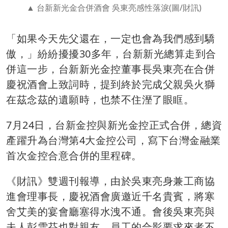
台新新光金合併酒會 吳東亮感性落淚(圖/財訊)
「如果今天先父還在，一定也會為我們感到驕
傲，」紛紛擾擾30多年，台新新光總算走到合
併這一步，台新新光金控董事長吳東亮在合併
慶祝酒會上致詞時，提到終於完成父親吳火獅
在茲念茲的遺願時，也禁不住溼了眼眶。
7月24日，台新金控與新光金控正式合併，總資
產躍升為台灣第4大金控公司，寫下台灣金融業
首次金控合意合併的里程碑。
《財訊》雙週刊報導，由於吳東亮身兼工商協
進會理事長，慶祝酒會廣邀近千名貴賓，將寒
舍艾美的宴會廳塞得水洩不通。會後吳東亮與
夫人彭雪芬也對親友、員工的合影要求來者不