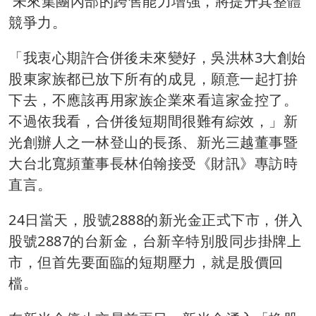
未來集團內部的跨售能力增強，將提升其整體
競爭力。
「我衷心期許合併後未來變好，吳洪林3大創始
股東家族都已放下所有的成見，願意一起打拚
下去，不應該再用家族企業來看這家金控了。
不過依我看，合併後短期間很難有綜效，」新
光創辦人之一林登山的長孫、新光三越董事暨
大台北寬頻董事長林伯翰接受《財訊》專訪時
直言。
24日當天，股號2888的新光金正式下市，併入
股號2887的台新金，台新辛特別股同步掛牌上
市，但首先要面臨的短期壓力，就是股價回
檔。