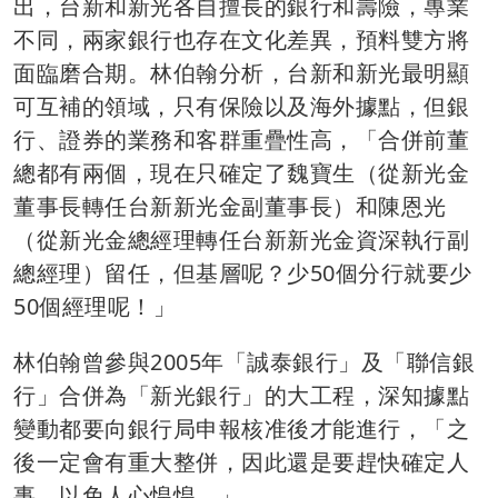
出，台新和新光各自擅長的銀行和壽險，專業
不同，兩家銀行也存在文化差異，預料雙方將
面臨磨合期。林伯翰分析，台新和新光最明顯
可互補的領域，只有保險以及海外據點，但銀
行、證券的業務和客群重疊性高，「合併前董
總都有兩個，現在只確定了魏寶生（從新光金
董事長轉任台新新光金副董事長）和陳恩光
（從新光金總經理轉任台新新光金資深執行副
總經理）留任，但基層呢？少50個分行就要少
50個經理呢！」
林伯翰曾參與2005年「誠泰銀行」及「聯信銀
行」合併為「新光銀行」的大工程，深知據點
變動都要向銀行局申報核准後才能進行，「之
後一定會有重大整併，因此還是要趕快確定人
事，以免人心惶惶。」