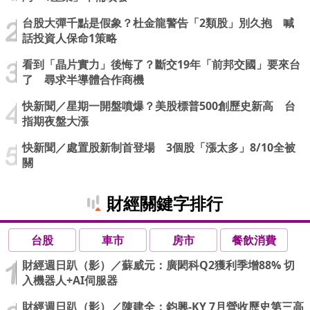
台股大彈千點是假象？杜金龍警告「2類股」別久抱 喊
話投資人保命1策略
看到「晶片實力」後悔了？斷交19年「前邦交國」要來台
了 尋求半導體合作商機
快新聞／星期一開盤噴爆？美股標普500創歷史新高 台
指期夜盤大漲
快新聞／處置股新制首登場 3個股「漲太多」8/10全被
關
財經關鍵字排行
台股
車市
房市
餐飲消費
財經週日趴（影）／蘇威元：廣閎科Q2獲利季增88% 切
入機器人+AI伺服器
財經週日趴（影）／陳建全：鈞興-KY 7月營收歷史第三高