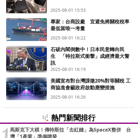
2025-08-01 15:53
專家：台商設廠 宜避免將關稅稅率
最低當唯一考量
2025-08-01 16:22
石破內閣倒數中！日本民意轉向民
生 「特拉斯式衝擊」成經濟最大警
訊
2025-08-01 16:19
美國宣布對台灣課徵20%對等關稅 工
商協進會籲政府啟動應變措施
2025-08-01 16:26
熱門新聞排行
馬斯克下大棋！傳特斯拉「去紅鏈」為SpaceX整併 台
灣「1產業」準備噴發