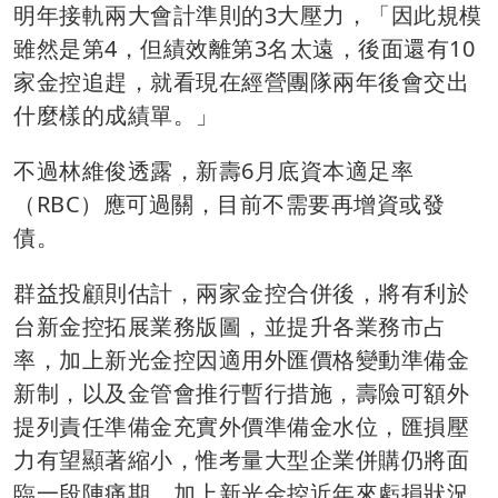
明年接軌兩大會計準則的3大壓力，「因此規模
雖然是第4，但績效離第3名太遠，後面還有10
家金控追趕，就看現在經營團隊兩年後會交出
什麼樣的成績單。」
不過林維俊透露，新壽6月底資本適足率
（RBC）應可過關，目前不需要再增資或發
債。
群益投顧則估計，兩家金控合併後，將有利於
台新金控拓展業務版圖，並提升各業務市占
率，加上新光金控因適用外匯價格變動準備金
新制，以及金管會推行暫行措施，壽險可額外
提列責任準備金充實外價準備金水位，匯損壓
力有望顯著縮小，惟考量大型企業併購仍將面
臨一段陣痛期，加上新光金控近年來虧損狀況