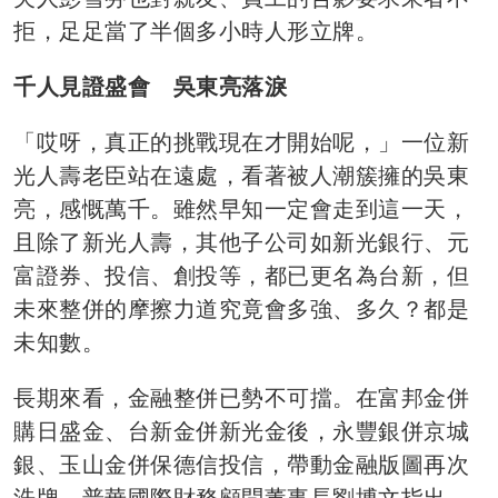
拒，足足當了半個多小時人形立牌。
千人見證盛會 吳東亮落淚
「哎呀，真正的挑戰現在才開始呢，」一位新
光人壽老臣站在遠處，看著被人潮簇擁的吳東
亮，感慨萬千。雖然早知一定會走到這一天，
且除了新光人壽，其他子公司如新光銀行、元
富證券、投信、創投等，都已更名為台新，但
未來整併的摩擦力道究竟會多強、多久？都是
未知數。
長期來看，金融整併已勢不可擋。在富邦金併
購日盛金、台新金併新光金後，永豐銀併京城
銀、玉山金併保德信投信，帶動金融版圖再次
洗牌。普華國際財務顧問董事長劉博文指出，