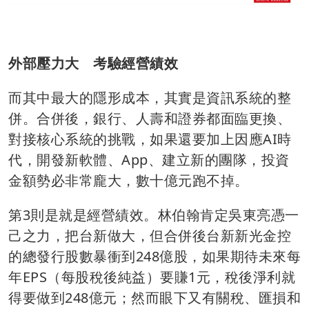
外部壓力大 考驗經營績效
而其中最大的隱形成本，其實是資訊系統的整
併。合併後，銀行、人壽和證券都面臨更換、
對接核心系統的挑戰，如果還要加上因應AI時
代，開發新軟體、App、建立新的團隊，投資
金額勢必非常龐大，數十億元跑不掉。
第3則是就是經營績效。林伯翰肯定吳東亮憑一
己之力，把台新做大，但合併後台新新光金控
的總發行股數暴衝到248億股，如果期待未來每
年EPS（每股稅後純益）要賺1元，稅後淨利就
得要做到248億元；然而眼下又有關稅、匯損和