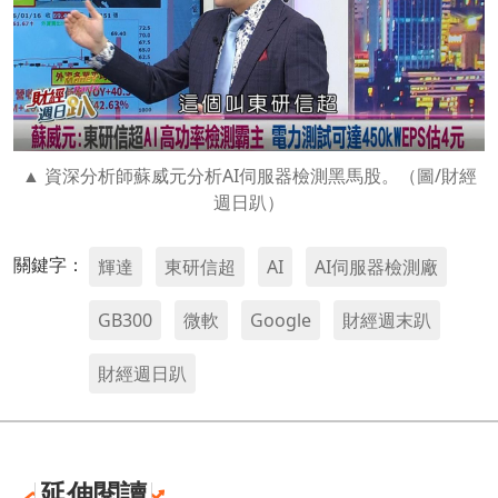
資深分析師蘇威元分析AI伺服器檢測黑馬股。（圖/財經
週日趴）
關鍵字：
輝達
東研信超
AI
AI伺服器檢測廠
GB300
微軟
Google
財經週末趴
財經週日趴
延伸閱讀