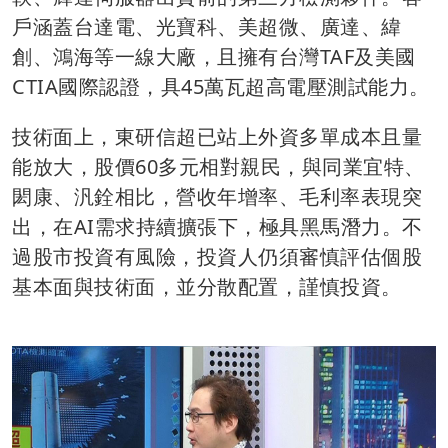
戶涵蓋台達電、光寶科、美超微、廣達、緯
創、鴻海等一線大廠，且擁有台灣TAF及美國
CTIA國際認證，具45萬瓦超高電壓測試能力。
技術面上，東研信超已站上外資多單成本且量
能放大，股價60多元相對親民，與同業宜特、
閎康、汎銓相比，營收年增率、毛利率表現突
出，在AI需求持續擴張下，極具黑馬潛力。不
過股市投資有風險，投資人仍須審慎評估個股
基本面與技術面，並分散配置，謹慎投資。