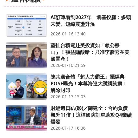
AI訂單看到2027年 凱基投顧：多頭
未變、短線震盪升溫
2026-01-16 13:40
藍扯台積電赴美投資如「賴公移
山」！張益贍酸嗆：只准李彥秀在美
國置產！
2026-01-16 21:59
陳其邁合體「超人力霸王」擺經典
POSE曝光！本尊海巡大讚網笑瘋：
解除封印
2026-01-17 15:03
財經週日趴(影)／陳建全：合約負債
飆升11倍！這檔國防訂單助攻Q4業績
爆發
2026-01-17 16:36