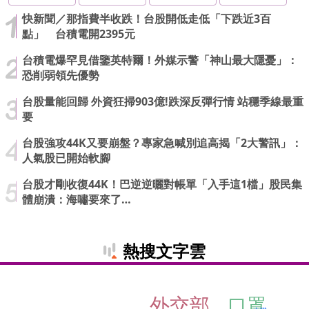
快新聞／那指費半收跌！台股開低走低「下跌近3百
點」 台積電開2395元
台積電爆罕見借鑒英特爾！外媒示警「神山最大隱憂」：
恐削弱領先優勢
台股量能回歸 外資狂掃903億!跌深反彈行情 站穩季線最重
要
台股強攻44K又要崩盤？專家急喊別追高揭「2大警訊」：
人氣股已開始軟腳
台股才剛收復44K！巴逆逆曬對帳單「入手這1檔」股民集
體崩潰：海嘯要來了…
熱搜文字雲
外交部
口罩