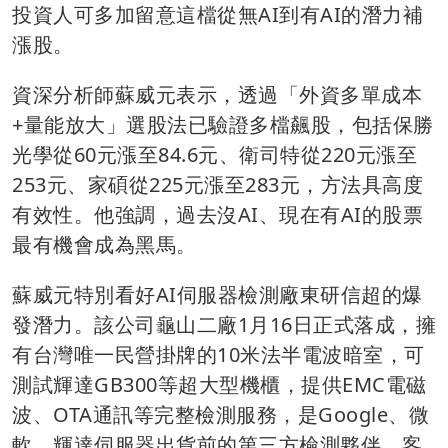
投資人可多加留意這檔從無AI到有AI的潛力補
漲股。
資深分析師蘇威元表示，透過「外資多單成本
+量能放大」選股法已驗證多檔飆股，包括保勝
光學從60元漲至84.6元、衛司特從220元漲至
253元、家碩從225元漲至283元，方法具高度
有效性。他強調，過去沒AI、現在有AI的股票
最有機會成為黑馬。
蘇威元特別看好AI伺服器檢測廠東研信超的爆
發潛力。該公司龜山二廠1月16日正式落成，擁
有台灣唯一民營掛牌的10米法半電波暗室，可
測試輝達GB300等超大型機櫃，提供EMC電磁
波、OTA通訊等完整檢測服務，是Google、微
軟、輝達伺服器出貨前的第三方檢測夥伴。客