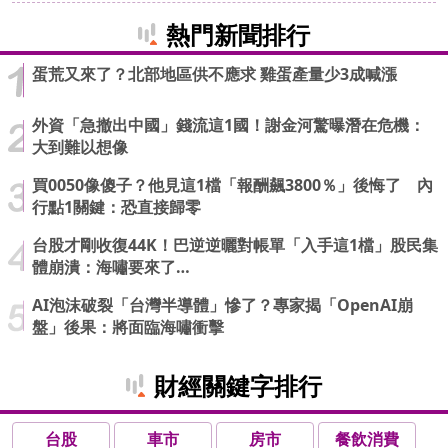
熱門新聞排行
蛋荒又來了？北部地區供不應求 雞蛋產量少3成喊漲
外資「急撤出中國」錢流這1國！謝金河驚曝潛在危機：
大到難以想像
買0050像傻子？他見這1檔「報酬飆3800％」後悔了 內
行點1關鍵：恐直接歸零
台股才剛收復44K！巴逆逆曬對帳單「入手這1檔」股民集
體崩潰：海嘯要來了…
AI泡沫破裂「台灣半導體」慘了？專家揭「OpenAI崩
盤」後果：將面臨海嘯衝擊
財經關鍵字排行
台股
車市
房市
餐飲消費