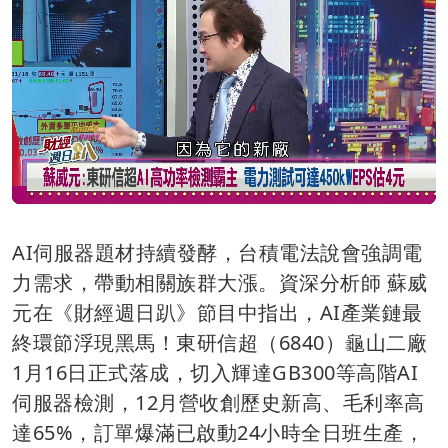
AI伺服器題材持續發酵，台積電法說會強調電
力需求，帶動相關族群大漲。資深分析師 蘇威
元在《財經週日趴》節目中指出，AI產業鏈最
終環節浮現黑馬！東研信超（6840）龜山二廠
1月16日正式落成，切入輝達GB300等高階AI
伺服器檢測，12月營收創歷史新高、毛利率高
達65%，訂單爆滿已啟動24小時全日班生產，