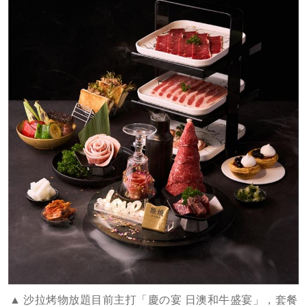
沙拉烤物放題目前主打「慶の宴 日澳和牛盛宴」，套餐