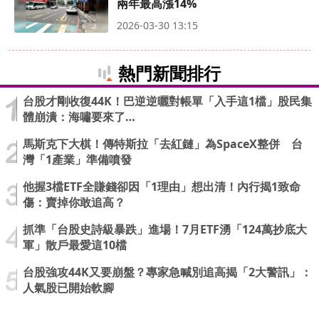
兩年最高漲14%
2026-03-30 13:15
熱門新聞排行
台股才剛收復44K！巴逆逆曬對帳單「入手這1檔」股民集
體崩潰：海嘯要來了…
馬斯克下大棋！傳特斯拉「去紅鏈」為SpaceX整併 台
灣「1產業」準備噴發
他握3檔ETF全賺錢卻因「1理由」想出清！內行揭1致命
傷：賣掉你敢追高？
抓準「台股史詩級暴跌」進場！7月ETF湧「124萬抄底大
軍」散戶最愛這10檔
台股強攻44K又要崩盤？專家急喊別追高揭「2大警訊」：
人氣股已開始軟腳