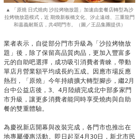
「原燒 日式燒肉 沙拉烤物放題」加速由套餐店轉型為沙
拉烤物放題模式，近 期煥新板橋文化、汐止遠雄、三重龍門
和嘉義耐斯店，共4間門市。（圖／王品集團提供）
業者表示，自從部分門市升級為「沙拉烤物放
題」後，除了保留高品質肉品，更加入豐富多
元的自助吧選擇，成功吸引消費者青睞，帶動
單店月營業額平均成長約五成。因應市場反應
熱烈，「原燒」今年持續擴大轉型腳步，繼2月
台中公益店後，3、4月陸續完成北中部多家門
市升級，讓更多消費者能同時享受燒肉與自助
餐的雙重體驗。
為慶祝新店開幕與改裝完成，各門市也推出在
地專屬優惠活動。即日起至4月30日，新北市民