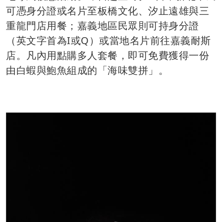
可憑身分證或名片至板橋文化、汐止遠雄與三
重龍門店用餐；嘉義地區民眾則可持身分證
（英文字首為I或Q）或當地名片前往嘉義耐斯
店。凡內用點購多人套餐，即可免費獲得一份
由白蝦與鮑魚組成的「海味雙拼」。