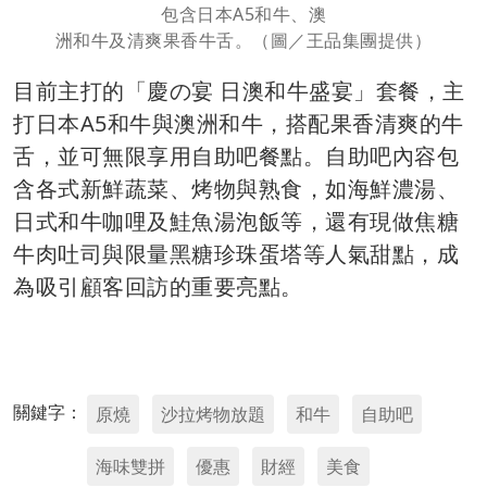
包含日本A5和牛、澳
洲和牛及清爽果香牛舌。（圖／王品集團提供）
目前主打的「慶の宴 日澳和牛盛宴」套餐，主
打日本A5和牛與澳洲和牛，搭配果香清爽的牛
舌，並可無限享用自助吧餐點。自助吧內容包
含各式新鮮蔬菜、烤物與熟食，如海鮮濃湯、
日式和牛咖哩及鮭魚湯泡飯等，還有現做焦糖
牛肉吐司與限量黑糖珍珠蛋塔等人氣甜點，成
為吸引顧客回訪的重要亮點。
關鍵字：
原燒
沙拉烤物放題
和牛
自助吧
海味雙拼
優惠
財經
美食