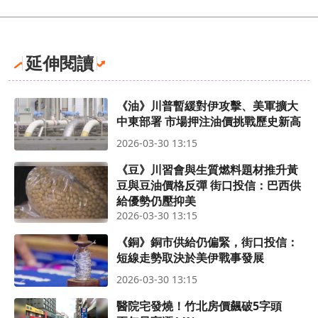
延伸閱讀
《油》川普暫緩對伊攻擊、美軍擴大
中東部署 市場押注油價挑戰歷史新高
2026-03-30 13:15
《豆》川習會與生質燃料題材推升黃
豆與豆油價格反彈 街口投信：巴西供
給優勢仍壓抑美
2026-03-30 13:15
《銅》銅市供給仍偏緊，街口投信：
短線走勢取決於美伊戰事發展
2026-03-30 13:15
醫院宅發燒！竹北房價飆破5字頭