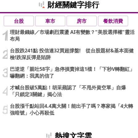
財經關鍵字排行
台股
車市
房市
餐飲消費
理財最錢線／市場劇烈震盪 AI有變數？"美股選擇權"靈活
布局
台股跌241點 投信連32買超撐盤! 從台股題材&基本面健
檢!跌深反彈是陷阱
巴逆逆「親吐58字」急停損賣掉這1檔！「下秒V轉翻紅」
嚇翻網：我真的信了
才喊台股破5萬點！胡采蘋認了「不甩外資空單」自爆
「只鎖定3關鍵」揭心法
台股漲千點站回4.4萬大關！能出手了嗎？專家揭「4大轉
強暗號」小心再殺低
熱搜文字雲