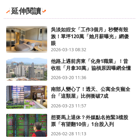
延伸閱讀
吳淡如姪女「工作3個月」秒變有殼
族！單坪120萬「她月薪曝光」網傻
眼
2026-03-13 08:32
他路上遇前房東「化身1職業」！昔
收租「月拿30萬」協槓原因曝網全懂
2026-03-20 11:36
南部人變心了！透天、公寓全失寵全
台「這類屋」比例衝破7成
2026-03-23 11:57
想要馬上退休？外媒點名抱緊3檔股
票「有望翻10倍」1台股入列
2026-02-28 11:13