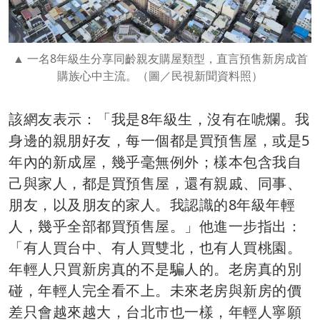
一名8年級生分享同齡親友購屋類型，直言預售新房成首
購族心中主流。（圖／民視新聞資料照）
該網友表示：「我是8年級生，沒有在唬爛。我
身邊的親朋好友，每一個都是買預售屋，或是5
年內的新成屋，幾乎毫無例外；樣本包含我自
己與家人，都是買預售屋，還有親戚、同事、
朋友，以及朋友的家人。我認識的8年級年輕
人，幾乎全部都買預售屋。」他進一步指出：
「有人買台中、有人買雙北，也有人買桃園。
年輕人只買新房真的不是騙人的。老房真的別
碰，年輕人完全看不上。未來老房與新房的價
差只會越來越大，台北市也一樣，年輕人寧願