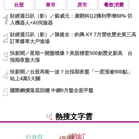
台股
車市
房市
餐飲消費
財經週日趴（影）／蘇威元：廣閎科Q2獲利季增88% 切
入機器人+AI伺服器
財經週日趴（影）／陳建全：鈞興-KY 7月營收歷史第三高
訂單爆單大戶進場
快新聞／星期一開盤噴爆？美股標普500創歷史新高 台
指期夜盤大漲
快新聞／台股再衝一波？台指期夜盤「一度漲逾900點」
站上4萬5大關
國際鋼價落底回穩 中鋼9月盤全面平盤
熱搜文字雲
網紅
選舉
行政院
伊朗