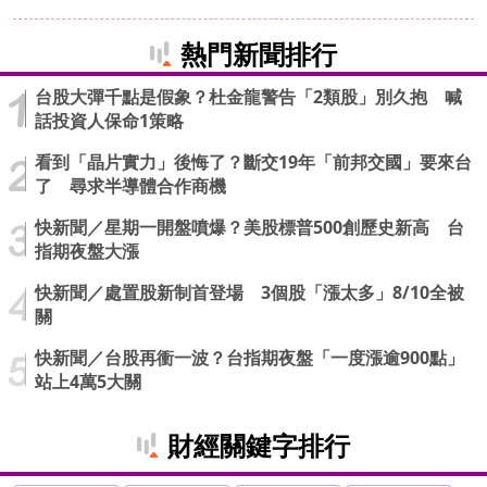
熱門新聞排行
台股大彈千點是假象？杜金龍警告「2類股」別久抱 喊
話投資人保命1策略
看到「晶片實力」後悔了？斷交19年「前邦交國」要來台
了 尋求半導體合作商機
快新聞／星期一開盤噴爆？美股標普500創歷史新高 台
指期夜盤大漲
快新聞／處置股新制首登場 3個股「漲太多」8/10全被
關
快新聞／台股再衝一波？台指期夜盤「一度漲逾900點」
站上4萬5大關
財經關鍵字排行