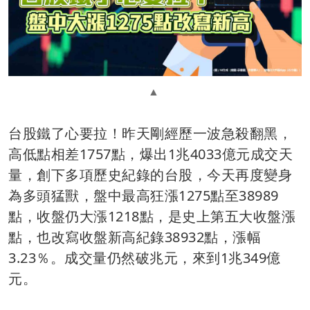
台股鐵了心要拉！昨天剛經歷一波急殺翻黑，
高低點相差1757點，爆出1兆4033億元成交天
量，創下多項歷史紀錄的台股，今天再度變身
為多頭猛獸，盤中最高狂漲1275點至38989
點，收盤仍大漲1218點，是史上第五大收盤漲
點，也改寫收盤新高紀錄38932點，漲幅
3.23％。成交量仍然破兆元，來到1兆349億
元。