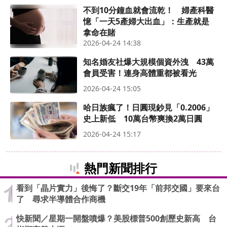
不到10分鐘血就會流乾！ 婦產科醫
憶「一天5產婦大出血」：生產就是
拿命在賭
2026-04-24 14:38
知名婚友社爆大規模個資外洩 43萬
會員受害！連身高體重都被看光
2026-04-24 15:05
哈日族瘋了！日圓現鈔見「0.2006」
史上新低 10萬台幣爽換2萬日圓
2026-04-24 15:17
熱門新聞排行
看到「晶片實力」後悔了？斷交19年「前邦交國」要來台
了 尋求半導體合作商機
快新聞／星期一開盤噴爆？美股標普500創歷史新高 台