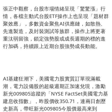
張正中觀察，台股市場情緒呈現「驚驚漲」行
情，各檔主動式台股ETF操作上也呈現「題材群
聚效應」，多數資金聚焦AI供應鏈，如散熱、
先進製造，及封裝測試等族群，操作上將更著
重汰弱留強，鎖定強勢股或成長週期的標的進
行加碼，持續跟上近期台股強勢成長動能。
AI基建狂潮下，美國電力股實質訂單現滿載
潮，電力設備股的超級週期正加速兌現，激勵
新光009805追蹤的「NYSE FactSet美國電力基
建息收指數」，昨股價收350.71，連兩日創歷
史新高，帶旺新光009805今股價最高來到