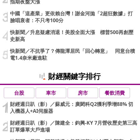
指期夜盤大漲
中國「這產業」更依賴台灣！謝金河拋「2超狂數據」打
臉唱衰者：不只考100分
快新聞／升息疑慮消退！美股全面大漲 標普500再創歷
史新高
快新聞／不抗爭了？傳龍潭居民「回心轉意」 同意台積
電1.4奈米廠進駐
財經關鍵字排行
台股
車市
房市
餐飲消費
財經週日趴（影）／蘇威元：廣閎科Q2獲利季增88% 切
入機器人+AI伺服器
財經週日趴（影）／陳建全：鈞興-KY 7月營收歷史第三高
訂單爆單大戶進場