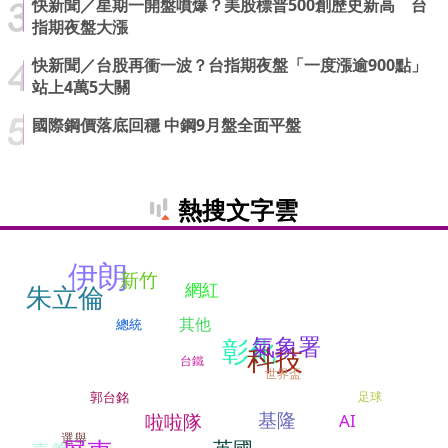
快新聞／星期一開盤噴爆？美股標普500創歷史新高 台
指期夜盤大漲
快新聞／台股再衝一波？台指期夜盤「一度漲逾900點」
站上4萬5大關
國際鋼價落底回穩 中鋼9月盤全面平盤
熱搜文字雲
伊朗
新竹
網紅
朱立倫
其他
總統
氣象署
彰化
科技
台鐵
世界盃
郭台銘
足球
基隆
AI
啦啦隊
選舉