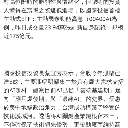
對高位階時的脆弱性與情緒化，但聰明的投資
人懂得在震盪之際逢低進場，以國泰投信首檔
主動式ETF：主動國泰動能高息（00400A)為
例，昨日成交量23.94萬張刷新自身記錄，規模
近175億元。
國泰投信投資長蔡宜芳表示，台股今年漲幅已
達3成，主要漲幅明顯集中於具有龐大需求支撐
的AI題材；觀察目前AI已從「雲端基建期」邁
向「應用爆發期」與「邊緣AI」的交界。受惠
於美中地緣政治角力，台灣成功構築了堅實的
技術護城河。透過將AI關鍵產業鏈根留本土，
不僅確保了技術領先優勢，更帶動廠商維持高