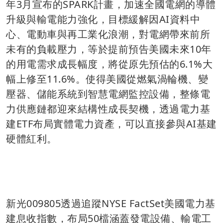
年3月宣布的SPARK計畫，加速全國電網的導體
升級與輸電能力強化，目標緩解因AI資料中
心、電動車與再工業化浪潮，對電網帶來前所
未有的負載壓力，等於提前預告美國未來10年
的用電需求成長幅度，將從原先預估的6.1%大
幅上修至11.6%。使得美國從燃氣渦輪機、變
壓器、儲能系統到智慧電網監控設備，整條電
力供應鏈都迎來結構性成長契機，透過電力基
建ETF布局實體電力資產，可以直接參與AI基建
硬體紅利。
新光009805透過追蹤NYSE FactSet美國電力基
建息收指數，布局50檔涵蓋發電設備、輸電工