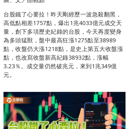
台股鐵了心要拉！昨天剛經歷一波急殺翻黑，
高低點相差1757點，爆出1兆4033億元成交天
量，創下多項歷史紀錄的台股，今天再度變身
為多頭猛獸，盤中最高狂漲1275點至38989
點，收盤仍大漲1218點，是史上第五大收盤漲
點，也改寫收盤新高紀錄38932點，漲幅
3.23％。成交量仍然破兆元，來到1兆349億
元。