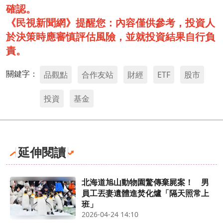
確認。
《民視新聞網》提醒您：內容僅供參考，投資人
於決策時應審慎評估風險，並就投資結果自行負
責。
關鍵字：
品觀點
合作友站
財經
ETF
股市
投資
基金
延伸閱讀
北海道旭山動物園驚傳棄屍案！ 男
員工丟妻遺體進焚化爐「隔天照常上
班」
2026-04-24 14:10