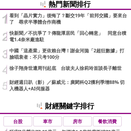
熱門新聞排行
看到「晶片實力」後悔了？斷交19年「前邦交國」要來台
了 尋求半導體合作商機
快新聞／不抗爭了？傳龍潭居民「回心轉意」 同意台積
電1.4奈米廠進駐
中國「這產業」更依賴台灣！謝金河拋「2超狂數據」打
臉唱衰者：不只考100分
徐子翔身世遭周刊起底 台玻夫人徐莉玲首談長子離世
財經週日趴（影）／蘇威元：廣閎科Q2獲利季增88% 切
入機器人+AI伺服器
財經關鍵字排行
台股
車市
房市
餐飲消費