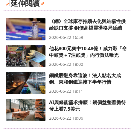
延伸閱讀
《銅》全球庫存持續去化與結構性供
給缺口支撐 銅價高檔震盪格局延續
2026-06-22 16:59
他花800元爽中10.48億！威力彩「命
中頭獎＋7注貳獎」內行買法曝光
2026-06-22 18:00
鋼鐵股翻身靠這波！法人點名大成
鋼、東和鋼鐵迎接下半年行情
2026-06-22 18:11
AI與綠能需求撐腰！銅價盤整蓄勢待
發上看7.5美元
2026-06-22 18:06