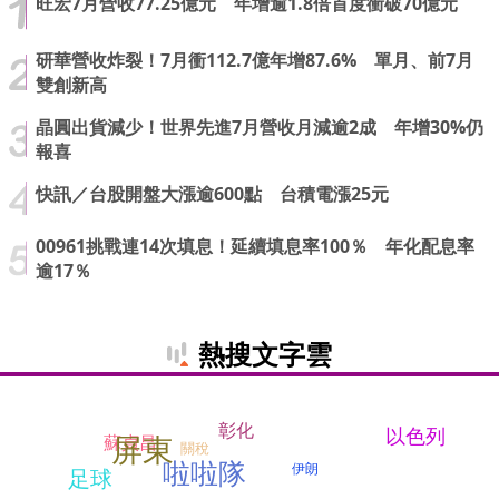
旺宏7月營收77.25億元 年增逾1.8倍首度衝破70億元
研華營收炸裂！7月衝112.7億年增87.6% 單月、前7月
雙創新高
晶圓出貨減少！世界先進7月營收月減逾2成 年增30%仍
報喜
快訊／台股開盤大漲逾600點 台積電漲25元
00961挑戰連14次填息！延續填息率100％ 年化配息率
逾17％
熱搜文字雲
彰化
以色列
屏東
蘇貞昌
關稅
啦啦隊
伊朗
足球