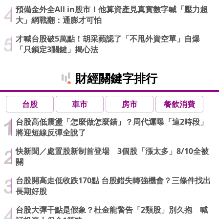
預備金外全All in股市！他算資產見真實數字喊「壓力超
大」網戰翻：通膨才可怕
才喊台股破5萬點！胡采蘋認了「不甩外資空單」自爆
「只鎖定3關鍵」揭心法
財經關鍵字排行
台股
車市
房市
餐飲消費
台股高低震盪「怎麼做怎麼錯」？周代運曝「這2時段」
將迎短線反彈全說了
快新聞／處置股新制首登場 3個股「漲太多」8/10全被
關
台股開高走低收跌170點 台股錯失轉強機會？三條件找出
長期好股
台股大彈千點是假象？杜金龍警告「2類股」別久抱 喊