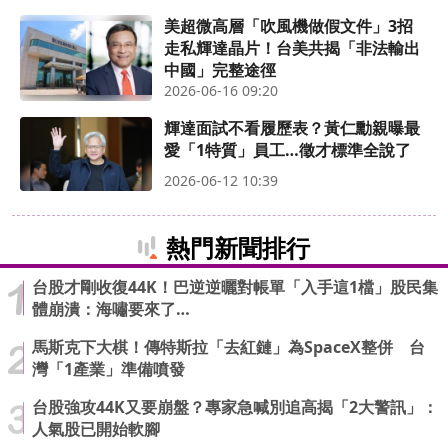
美超微高層「吹風機做假文件」3招
走私輝達晶片！台美共揭「非法輸出
中國」完整途徑
2026-06-16 09:20
輝達面試不看履歷表？黃仁勳親曝最
愛「1特質」員工…徵才標準全說了
2026-06-12 10:39
熱門新聞排行
台股才剛收復44K！巴逆逆曬對帳單「入手這1檔」股民集
體崩潰：海嘯要來了…
馬斯克下大棋！傳特斯拉「去紅鏈」為SpaceX整併 台
灣「1產業」準備噴發
台股強攻44K又要崩盤？專家急喊別追高揭「2大警訊」：
人氣股已開始軟腳