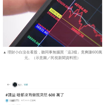
理財小白沒在看股，聽同事無腦買「這2檔」竟爽賺600萬
元。（示意圖／民視新聞資料照）