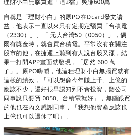
理財小白無腦買進「這2檔」爽賺600萬
自稱是「理財小白」的原PO在Dcard發文請
益，他表示一直以來只有定期定額買「台積電
（2330）」、「 元大台灣50（0050）」，偶
爾有獎金時，就會買台積電。平常沒有在關注
股市的他，在捷運上聽到有人說台股又漲，結
果一打開APP畫面就發現，「居然 600 萬
了」。原PO嗨喊，他這種理財小白無腦買就有
這樣的績效，「可以想像今年賺上千、上億的
應該不少，還好很早認知到不會投資，聽公司
同事說只要買 0050、台積電就好」，無腦跟買
的他也在內文感謝同事，「我想他資產應該也
上億也可以退休了吧」。