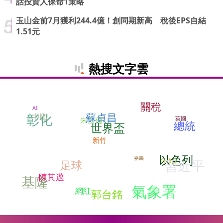
話投資人保命1策略
玉山金前7月獲利244.4億！創同期新高 稅後EPS自結
1.51元
熱搜文字雲
關稅
AI
彰化
蘇貞昌
中職
英國
朱立倫
總統
世界盃
新竹
以色列
嘉義
習近平
足球
行政院
陳其邁
基隆
氣象署
網紅
郭台銘