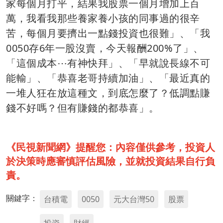
家每個月打平，結果我股票一個月增加上百
萬，我看我那些養家養小孩的同事過的很辛
苦，每個月要擠出一點錢投資也很難」、「我
0050存6年一股沒賣，今天報酬200%了」、
「這個成本⋯有神快拜」、「早就說長線不可
能輸」、「恭喜老哥持續加油」、「最近真的
一堆人狂在放這種文，到底怎麼了？低調點賺
錢不好嗎？但有賺錢的都恭喜」。
《民視新聞網》提醒您：內容僅供參考，投資人
於決策時應審慎評估風險，並就投資結果自行負
責。
關鍵字：
台積電
0050
元大台灣50
股票
投資
財經