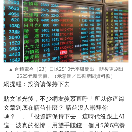
台積電今（23）日以2510元平盤開出，隨後更刷出
2525元新天價。（示意圖／民視新聞資料照）
網提醒：投資請保持下去
貼文曝光後，不少網友羨慕直呼「所以你這篇
文章到底在請益什麼？ 請益沒人崇拜你
嗎？」、「投資請保持下去，這時代沒跟上AI
這一波真的很慘，用雙手賺錢一個月5萬6萬養