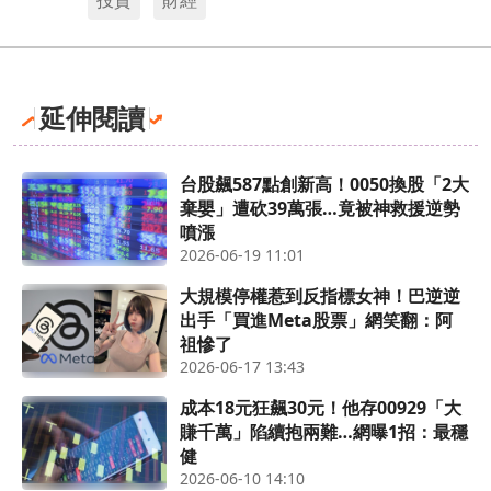
延伸閱讀
台股飆587點創新高！0050換股「2大
棄嬰」遭砍39萬張…竟被神救援逆勢
噴漲
2026-06-19 11:01
大規模停權惹到反指標女神！巴逆逆
出手「買進Meta股票」網笑翻：阿
祖慘了
2026-06-17 13:43
成本18元狂飆30元！他存00929「大
賺千萬」陷續抱兩難…網曝1招：最穩
健
2026-06-10 14:10