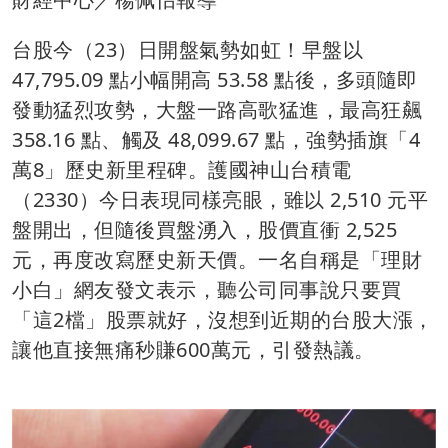
台股今（23）日開盤氣勢如虹！早盤以
47,795.09 點小幅開高 53.58 點後，多頭隨即
發動猛烈攻勢，大盤一路高歌猛進，最高狂飆
358.16 點、觸及 48,099.67 點，強勢插旗「4
萬8」歷史新里程碑。護國神山台積電
（2330）今日表現同樣亮眼，雖以 2,510 元平
盤開出，但隨後買盤湧入，股價直衝 2,525
元，再度改寫歷史新天價。一名自稱是「理財
小白」網友發文表示，聽公司同事說只要買
「這2檔」股票就好，沒想到近期的台股大漲，
讓他直接無痛秒賺600萬元，引發熱議。