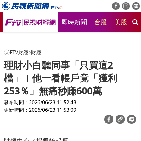
即時新聞
台股
美股
房
FTV財經
>
財經
理財小白聽同事「只買這2
檔」！他一看帳戶竟「獲利
253％」無痛秒賺600萬
發布時間：2026/06/23 11:52:43
更新時間：2026/06/23 11:53:09
財經中心／楊佩怡報導