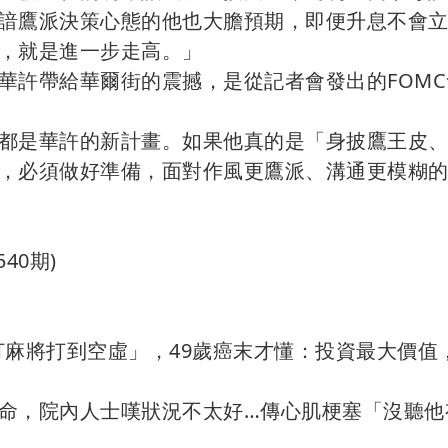
諳鷹派決策心態的他也大膽預期，即便升息不會
，就是進一步走高。」
華許帶給華爾街的震撼，是從記者會發出的FOMC
都是華許的新計畫。如果他真的是「身披鷹王皮
，必須做好準備，面對作風更鷹派、溝通更模糊
40期)
「打麻將打到空虛」，49歲癌末才懂：投資最大價值
搶命，院內人士嘆狀況不太好…傳心肌梗塞「沒聽他