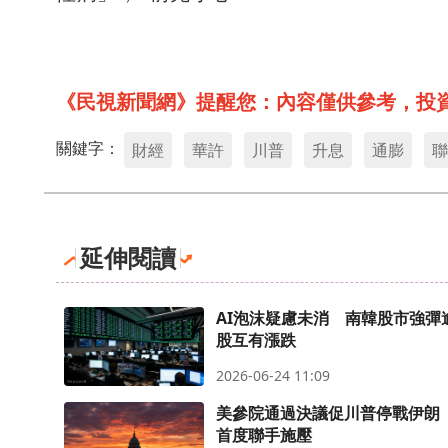
《民視新聞網》提醒您：內容僅供參考，投
關鍵字：
財經
華許
川普
升息
通膨
聯
延伸閱讀
AI泡沫疑慮未消 南韓股市強彈
股互有漲跌
2026-06-24 11:09
美參院通過決議促川普停戰伊朗
首度聯手施壓