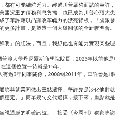
能，都有可能續航乏力。經過川普嚴格面試的華許
美國沉重的債務利息負擔，也已成為川普心頭大
成了華許藉以凸顯改革魄力的漂亮背板，「鷹派
的更多計畫，是塑造一個大舉翻修的全新聯準會
鮮明』的想法，而且，我想他也有能力實現某些
），美國普渡大學丹尼爾斯商學院院長，2023年以前他
德在這個位置一待就是15年。
有過3年同事關係，2008到2011年，華許曾是聯
通膨與就業間做出重點選擇。華許先是淡化他對
價穩定。」簡單幾句交代選擇，接下來，重點就
坐視通膨的明確訊號。」接受《今周刊》獨家專