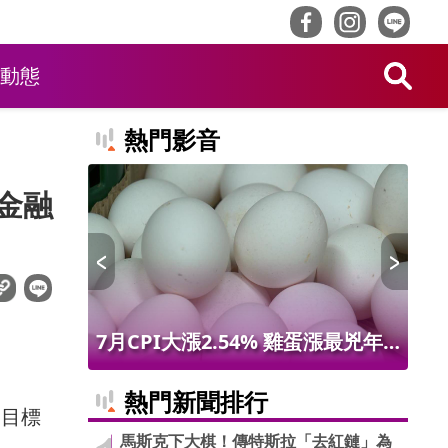
動態
熱門影音
金融
 限量14
7月CPI大漲2.54% 雞蛋漲最兇年
台
增9.56% 進出口物價創50年最大漲
第9
熱門新聞排行
要目標
幅
馬斯克下大棋！傳特斯拉「去紅鏈」為