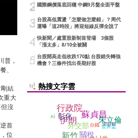
國際鋼價落底回穩 中鋼9月盤全面平盤
台股高低震盪「怎麼做怎麼錯」？周代
運曝「這2時段」將迎短線反彈全說了
快新聞／處置股新制首登場 3個股
「漲太多」8/10全被關
台股開高走低收跌170點 台股錯失轉強
川普，
機會？三條件找出長期好股
用餐、
熱搜文字雲
會剛結
次重大
行政院
不但沒
蘇貞昌
彰化
用
AI
伊朗
朱立倫
外交部
郭台銘
叛逆首
台鐵
世界盃
關稅
新竹
緊，位