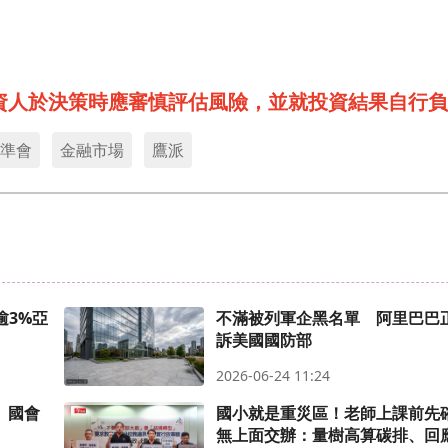
資人於決策時應審慎評估風險，並就投資結果自行負
準會
金融市場
鷹派
逾3%亞
不滿被列軍企黑名單 阿里巴巴
訴美國國防部
2026-06-24 11:24
 國會
國小就是重災區！老師上課前先
無上面交辦：量樹高算碳排、回