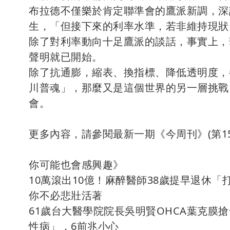
布拉德不僅樂於肯定聯準會的鷹派新調，深
生，「但接下來的利率水準，若非維持現狀
除了對利率動向十足鷹派的談話，事實上，
聲明就已開始。
除了抗通膨，縮表、換指標、降低透明度，
川普魂」，那麼又是這個世界的另一層挑戰
會。
更多內容，請參閱最新一期《今周刊》(第15
你可能也會感興趣》
10萬滾出10億！麻醉醫師38歲提早退休
你不必悲壯活著
61歲台大醫學院院長吳明賢OHCA葉克膜
性病」，6前兆小心