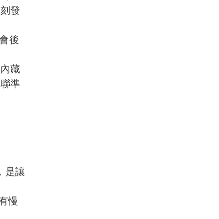
立刻發
會後
、內藏
的聯準
，是讓
有慢