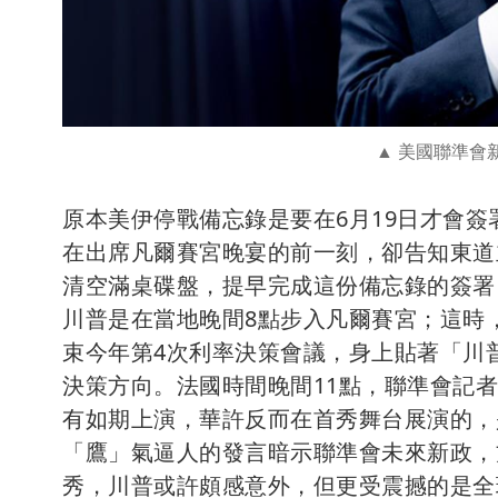
美國聯準會新
原本美伊停戰備忘錄是要在6月19日才會簽
在出席凡爾賽宮晚宴的前一刻，卻告知東道
清空滿桌碟盤，提早完成這份備忘錄的簽署
川普是在當地晚間8點步入凡爾賽宮；這時
束今年第4次利率決策會議，身上貼著「川
決策方向。法國時間晚間11點，聯準會記
有如期上演，華許反而在首秀舞台展演的，
「鷹」氣逼人的發言暗示聯準會未來新政，
秀，川普或許頗感意外，但更受震撼的是全