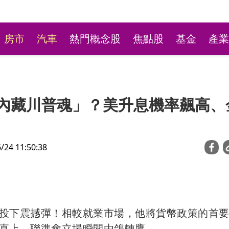
房市
汽車
熱門概念股
焦點股
基金
產業
、內藏川普魂」？美升息機率飆高、
4 11:50:38
台彩新刮刮樂祭高額頭獎
萬本吸經銷商搶購
投下震撼彈！相較就業市場，他將貨幣政策的首
直上，聯準會立場瞬間由鴿轉鷹。