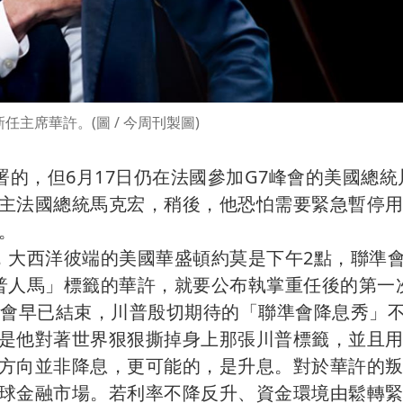
任主席華許。(圖 / 今周刊製圖)
署的，但6月17日仍在法國參加G7峰會的美國總統
主法國總統馬克宏，稍後，他恐怕需要緊急暫停
。
，大西洋彼端的美國華盛頓約莫是下午2點，聯準
普人馬」標籤的華許，就要公布執掌重任後的第一
者會早已結束，川普殷切期待的「聯準會降息秀」
是他對著世界狠狠撕掉身上那張川普標籤，並且
方向並非降息，更可能的，是升息。對於華許的
球金融市場。若利率不降反升、資金環境由鬆轉