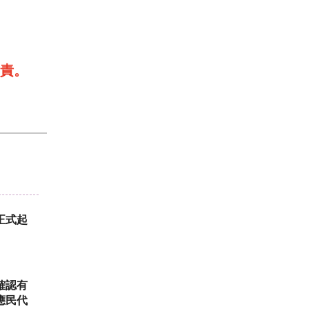
責。
正式起
確認有
應民代