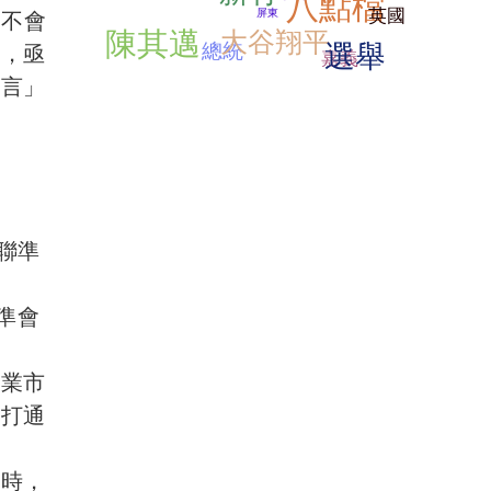
八點檔
英國
屏東
，不會
陳其邁
大谷翔平
選舉
總統
患，亟
嘉義
發言」
。
理
是聯準
準會
就業市
是打通
訪時，