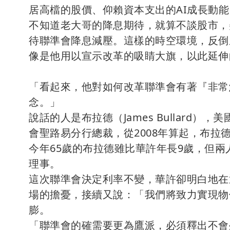
居高檔的股價、仰賴資本支出的AI成長動
不知道老大哥的降息期待，就算不談股市，
待聯準會降息減壓。這樣的時空環境，反倒
像是他用以宣示改革的吸睛大旗，以此延伸
「看起來，他對如何改革聯準會有著『非常
念。」
說話的人是布拉德（James Bullard
會聖路易分行總裁，從2008年算起，布拉
今年65歲的布拉德雖比華許年長9歲，但兩人
理事。
這次聯準會決定利率不變，華許卻明白地在
場的擔憂，接續又說：「我們將致力實現物
膨。
「聯準會的確需要更為鷹派，必須釋出不會