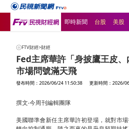
即時新聞
台股
美股
FTV財經
>
財經
Fed主席華許「身披鷹王皮
市場問號滿天飛
發布時間：2026/06/24 11:50:38
更新時間：2026/06/2
撰文‧今周刊編輯團隊
美國聯準會新任主席華許初登場，就對市場
轉向控制通膨，隨之而來的是升息預期扶搖