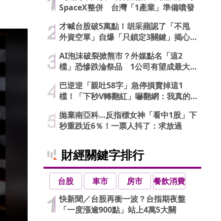
SpaceX整併 台灣「1產業」準備噴發
才喊台股破5萬點！胡采蘋認了「不甩
外資空單」自爆「只鎖定3關鍵」揭心
法
AI泡沫破裂掀熊市？外媒點名「這2
檔」恐慘跌淪祭品 1公司有望成最大
贏家
巴逆逆「親吐58字」急停損賣掉這1
檔！「下秒V轉翻紅」嚇翻網：我真的
信了
拋棄南亞科…反指標女神「看中1股」下
秒重跌近6％！一票人抖了：求放過
財經關鍵字排行
台股
車市
房市
餐飲消費
快新聞／台股再衝一波？台指期夜盤
「一度漲逾900點」站上4萬5大關