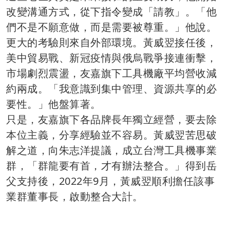
改變溝通方式，從下指令變成「請教」。「他
們不是不願意做，而是需要被尊重。」他說。
更大的考驗則來自外部環境。黃威翌接任後，
美中貿易戰、新冠疫情與俄烏戰爭接連衝擊，
市場劇烈震盪，友嘉旗下工具機廠平均營收減
約兩成。「我意識到集中管理、資源共享的必
要性。」他盤算著。
只是，友嘉旗下各品牌長年獨立經營，要去除
本位主義，分享經驗並不容易。黃威翌苦思破
解之道，向朱志洋提議，成立台灣工具機事業
群，「群龍要有首，才有辦法整合。」得到岳
父支持後，2022年9月，黃威翌順利擔任該事
業群董事長，啟動整合大計。