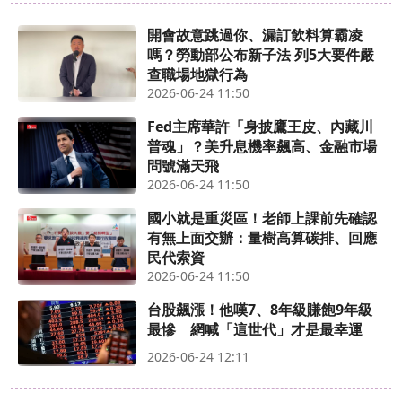
開會故意跳過你、漏訂飲料算霸凌
嗎？勞動部公布新子法 列5大要件嚴
查職場地獄行為
2026-06-24 11:50
Fed主席華許「身披鷹王皮、內藏川
普魂」？美升息機率飆高、金融市場
問號滿天飛
2026-06-24 11:50
國小就是重災區！老師上課前先確認
有無上面交辦：量樹高算碳排、回應
民代索資
2026-06-24 11:50
台股飆漲！他嘆7、8年級賺飽9年級
最慘 網喊「這世代」才是最幸運
2026-06-24 12:11