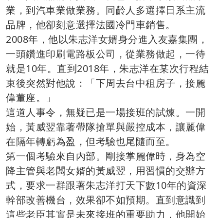
業，到汽車業做業務。同齡人多選擇日系主流
品牌，他卻刻意選擇法國冷門車銷售。
2008年，他以朱志洋女婿身分進入友嘉集團，
一頭鑽進印刷電路板公司，從業務做起，一待
就是10年。直到2018年，朱志洋在某次行程結
束後突然對他說：「下周去台中租房子，接麗
偉董座。」
這道人事令，無疑已是一場接班的試煉。一開
始，黃威翌靠著帶隊搶單與嚴控成本，讓麗偉
在隔年轉虧為盈，但考驗也尾隨而至。
第一個考驗來自內部。剛接掌麗偉時，身為空
降主管與老闆女婿的黃威翌，用習慣的交辦方
式，要求一群跟著朱志洋打天下數10年的資深
幹部改善機台，效果卻不如預期。直到意識到
這些老臣其實是未來接班的重要助力，他開始