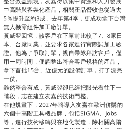
整合效益顯現，友嘉得以集中資源和人力發展
中高階與客製化產品，相關產品營收也從過去
5％提升至約3成。去年第4季，更成功拿下台灣
無人機零組件加工廠訂單。
黃威翌回憶，該客戶在下單前比較了7、8家日
本、台廠同業，並要求各家進行實際試加工驗
證。他為了爭取訂單，親自帶隊拜訪客戶，僅
用一周時間，便調整出符合客戶規格的產品，
拿下首批15台、近億元的設備訂單，打了漂亮
一仗。
雖然整合有成，黃威翌卻已經把眼光看往下一
階段，志在建立友嘉的技術門檻。
在他規畫下，2027年將導入友嘉在歐洲併購的
六個中高階工具機品牌，包括SIGMA、Jobs
等，進行技術移轉與在地化製造，除相關高階