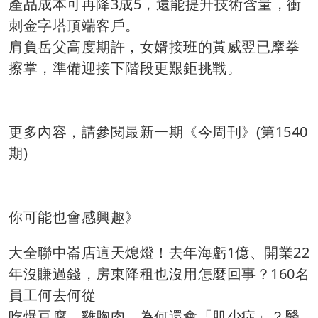
產品成本可再降3成5，還能提升技術含量，衝
刺金字塔頂端客戶。
肩負岳父高度期許，女婿接班的黃威翌已摩拳
擦掌，準備迎接下階段更艱鉅挑戰。
更多內容，請參閱最新一期《今周刊》(第1540
期)
你可能也會感興趣》
大全聯中崙店這天熄燈！去年海虧1億、開業22
年沒賺過錢，房東降租也沒用怎麼回事？160名
員工何去何從
吃爆豆腐、雞胸肉，為何還會「肌少症」？醫