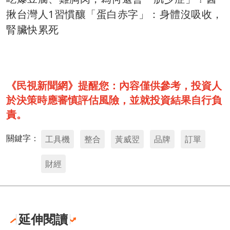
揪台灣人1習慣釀「蛋白赤字」：身體沒吸收，
腎臟快累死
《民視新聞網》提醒您：內容僅供參考，投資人
於決策時應審慎評估風險，並就投資結果自行負
責。
關鍵字：
工具機
整合
黃威翌
品牌
訂單
財經
延伸閱讀