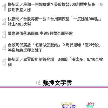
快新聞／星期一開盤噴爆？美股標普500創歷史新高 台
指期夜盤大漲
快新聞／台股再衝一波？台指期夜盤「一度漲逾900點」
站上4萬5大關
國際鋼價落底回穩 中鋼9月盤全面平盤
台股高低震盪「怎麼做怎麼錯」？周代運曝「這2時段」
將迎短線反彈全說了
快新聞／處置股新制首登場 3個股「漲太多」8/10全被
關
熱搜文字雲
啦啦隊
新竹
郭台銘
英國