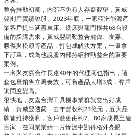
方案。
整合推動初期，內部不免有人存疑觀望，黃威
翌則用實績說服。2023年底，一家亞洲能源產
業客戶提出涵蓋車床、銑床與龍門機共68台設
備的採購需求，黃威翌調動整合麗偉、友嘉、
勝傑與松穎等產品，打包成解決方案，一舉拿
下訂單，成為他說服內部持續推動整合的重要
案例。
一名與友嘉合作長達40年的代理商也指出，這
套包裹銷售立馬奏效，可售產品大增3成，客戶
詢問度變高。
很快地，友嘉台灣工具機事業群就交出好成
績，黃威翌透露，去年營收約23億元，五大品
牌皆維持獲利，客戶數更由約7、80家成長至逾
百家，在同業業績一片慘澹中顯得格外亮眼。