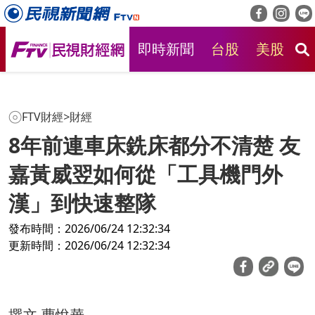
即時新聞
台股
美股
房
FTV財經
>
財經
8年前連車床銑床都分不清楚 友
嘉黃威翌如何從「工具機門外
漢」到快速整隊
發布時間：2026/06/24 12:32:34
更新時間：2026/06/24 12:32:34
撰文‧曹悅華