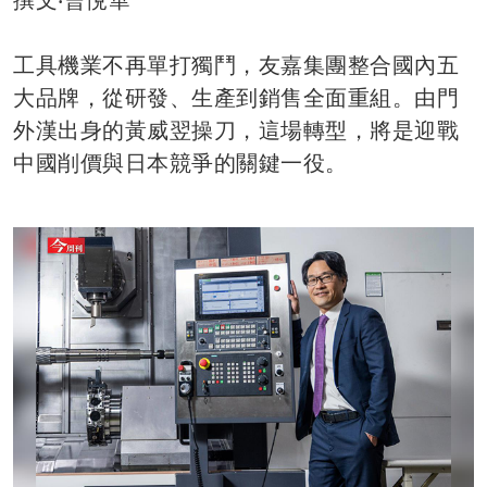
工具機業不再單打獨鬥，友嘉集團整合國內五
大品牌，從研發、生產到銷售全面重組。由門
外漢出身的黃威翌操刀，這場轉型，將是迎戰
中國削價與日本競爭的關鍵一役。