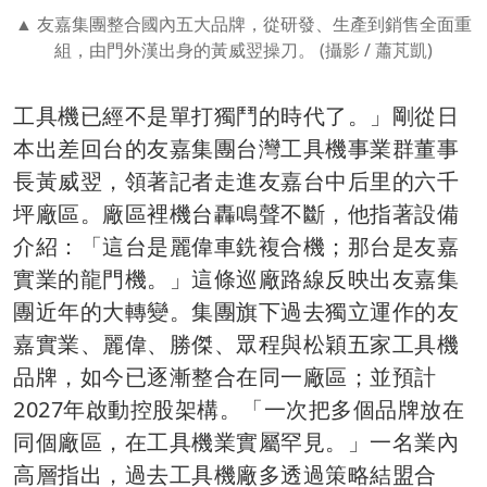
友嘉集團整合國內五大品牌，從研發、生產到銷售全面重
組，由門外漢出身的黃威翌操刀。 (攝影 / 蕭芃凱)
工具機已經不是單打獨鬥的時代了。」剛從日
本出差回台的友嘉集團台灣工具機事業群董事
長黃威翌，領著記者走進友嘉台中后里的六千
坪廠區。廠區裡機台轟鳴聲不斷，他指著設備
介紹：「這台是麗偉車銑複合機；那台是友嘉
實業的龍門機。」這條巡廠路線反映出友嘉集
團近年的大轉變。集團旗下過去獨立運作的友
嘉實業、麗偉、勝傑、眾程與松穎五家工具機
品牌，如今已逐漸整合在同一廠區；並預計
2027年啟動控股架構。「一次把多個品牌放在
同個廠區，在工具機業實屬罕見。」一名業內
高層指出，過去工具機廠多透過策略結盟合