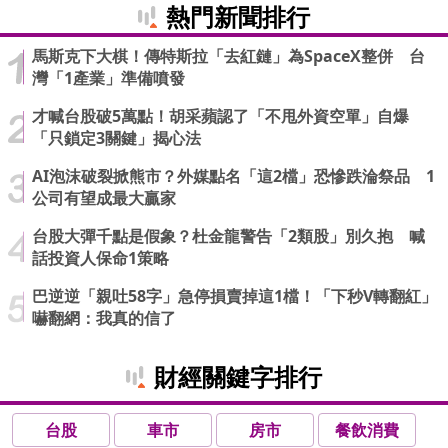
熱門新聞排行
馬斯克下大棋！傳特斯拉「去紅鏈」為SpaceX整併 台
灣「1產業」準備噴發
才喊台股破5萬點！胡采蘋認了「不甩外資空單」自爆
「只鎖定3關鍵」揭心法
AI泡沫破裂掀熊市？外媒點名「這2檔」恐慘跌淪祭品 1
公司有望成最大贏家
台股大彈千點是假象？杜金龍警告「2類股」別久抱 喊
話投資人保命1策略
巴逆逆「親吐58字」急停損賣掉這1檔！「下秒V轉翻紅」
嚇翻網：我真的信了
財經關鍵字排行
台股
車市
房市
餐飲消費