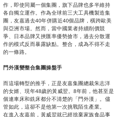
作，即使同屬一個集團，旗下品牌也多半維持
各自獨立運作。作為全球前三大工具機製造集
團，友嘉過去40年併購近40個品牌，橫跨歐美
與亞洲市場。然而，當中國業者持續削價競
爭、日本品牌又挾匯率優勢搶市，過去分散運
作的模式反而暴露缺點。整合，成為不得不走
的一條路。
門外漢變整合集團操盤手
而這場轉型的推手，正是友嘉集團總裁朱志洋
的女婿、現年48歲的黃威翌。8年前，他甚至是
個連車床和銑床都分不清楚的「門外漢」。儘
管如此，這卻不是他第一次挑戰陌生產業。
在進入友嘉前，黃威翌就已經捨棄家族食品事