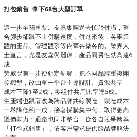
打包銷售 拿下68台大型訂單
這一步至關重要。友嘉集團過去忙於併購，整
合腳步卻跟不上併購速度，併進來後，各事業
體的產品、管理體系等依舊各做各的。業界人
士直言，光是友嘉與麗偉，產品同質性就高達6
成。
黃威翌第一步便鎖定研發，把不同品牌重複開
發機型，改由單一平台主導設計、資源共享，
成本下降1至2成，零組件共用比率達5成。
生產端也跟著改為跨品牌共線製造，製造成本
一舉降低約一成，接著採購集中化，取得更高
議價能力；通路也同步整合，從各自競爭轉為
「打包式銷售」，依客戶需求提供跨品牌解決