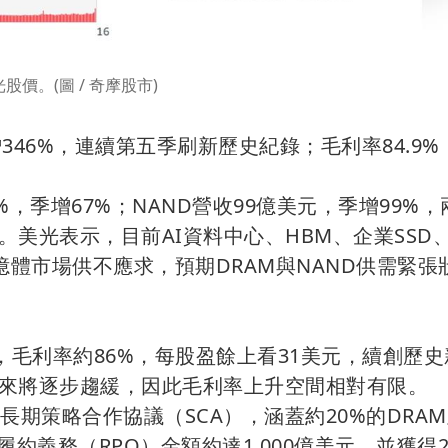
股價。(圖 / 奇摩股市)
年增346%，連續第五季刷新歷史紀錄；毛利率84.9
%，季增67%；NAND營收99億美元，季增99%
美光表示，目前AI資料中心、HBM、企業SSD
憶體市場供不應求，預期DRAM與NAND供需緊張
，毛利率約86%，每股盈餘上看31美元，續創歷史
來將逐步趨緩，因此毛利率上升空間相對有限。
長期策略合作協議（SCA），涵蓋約20%的DRA
約義務（RPO）金額約達1,000億美元，並獲得2