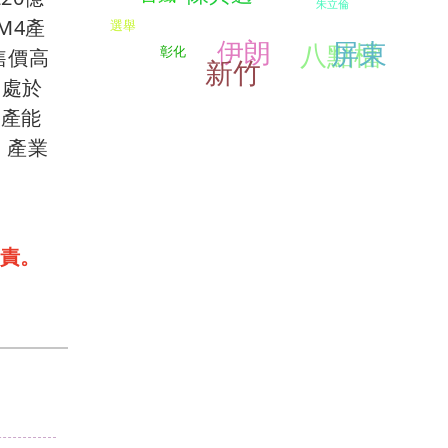
朱立倫
M4產
選舉
伊朗
屏東
八點檔
彰化
售價高
新竹
仍處於
增產能
，產業
責。