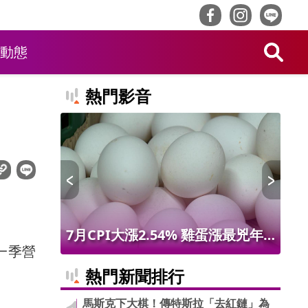
動態
熱門影音
 限量14
7月CPI大漲2.54% 雞蛋漲最兇年
台
一季營
增9.56% 進出口物價創50年最大漲
第9
熱門新聞排行
幅
馬斯克下大棋！傳特斯拉「去紅鏈」為