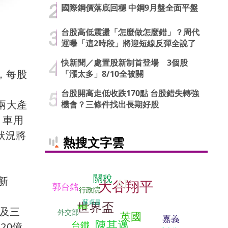
國際鋼價落底回穩 中鋼9月盤全面平盤
台股高低震盪「怎麼做怎麼錯」？周代
運曝「這2時段」將迎短線反彈全說了
快新聞／處置股新制首登場 3個股
%，每股
「漲太多」8/10全被關
台股開高走低收跌170點 台股錯失轉強
，兩大產
機會？三條件找出長期好股
、車用
狀況將
熱搜文字雲
關稅
新
AI
大谷翔平
郭台銘
行政院
蘇貞昌
世界盃
總統
M及三
外交部
英國
嘉義
陳其邁
台鐵
20億