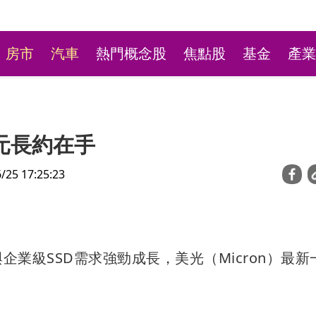
房市
汽車
熱門概念股
焦點股
基金
產業
美元長約在手
5 17:25:23
台彩新刮刮樂祭高額頭獎
企業級SSD需求強勁成長，美光（Micron）最新
萬本吸經銷商搶購