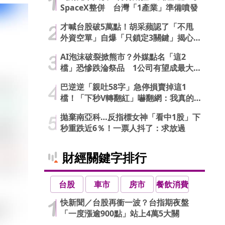
SpaceX整併 台灣「1產業」準備噴發
才喊台股破5萬點！胡采蘋認了「不甩
外資空單」自爆「只鎖定3關鍵」揭心
法
AI泡沫破裂掀熊市？外媒點名「這2
檔」恐慘跌淪祭品 1公司有望成最大
贏家
巴逆逆「親吐58字」急停損賣掉這1
檔！「下秒V轉翻紅」嚇翻網：我真的
信了
拋棄南亞科…反指標女神「看中1股」下
秒重跌近6％！一票人抖了：求放過
財經關鍵字排行
台股
車市
房市
餐飲消費
快新聞／台股再衝一波？台指期夜盤
「一度漲逾900點」站上4萬5大關