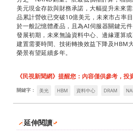
美元現金存款與財務承諾，大幅提升未來需
品累計營收已突破10億美元，未來市占率目
於一般記憶體產品，且為AI伺服器關鍵元
發展初期，未來無論資料中心、邊緣運算或
建置需要時間、技術轉換效益下降及HBM
榮景有望延續多年。
《民視新聞網》提醒您：內容僅供參考，投
關鍵字：
美光
HBM
資料中心
DRAM
NA
延伸閱讀