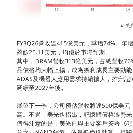
美光
FY3Q26營收達415億美元，季增74%、
盈餘25.11美元，均優於市場預期。
其中，DRAM營收313億美元，占總營收76
品價格均大幅上揚，成為獲利成長主要動能。
ADAS及機器人應用需求持續擴大，推升記
延續至2027年後。
展望下一季，公司預估營收將達500億美元
高。不過，美光也指出，記憶體價格漲勢未
值得注意的是，美光已與主要客戶簽署16項
分之一NAND銷量。依最低價格計算，相關履