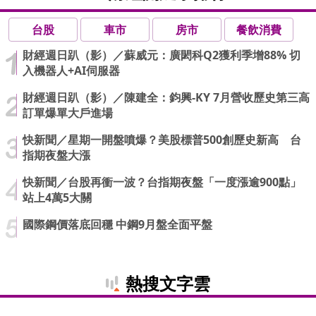
台股
車市
房市
餐飲消費
財經週日趴（影）／蘇威元：廣閎科Q2獲利季增88% 切
入機器人+AI伺服器
財經週日趴（影）／陳建全：鈞興-KY 7月營收歷史第三高
訂單爆單大戶進場
快新聞／星期一開盤噴爆？美股標普500創歷史新高 台
指期夜盤大漲
快新聞／台股再衝一波？台指期夜盤「一度漲逾900點」
站上4萬5大關
國際鋼價落底回穩 中鋼9月盤全面平盤
熱搜文字雲