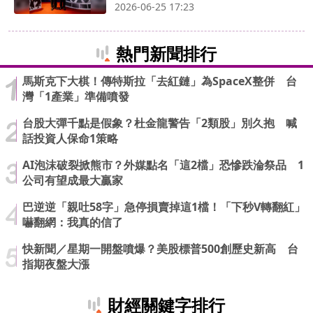
2026-06-25 17:23
熱門新聞排行
馬斯克下大棋！傳特斯拉「去紅鏈」為SpaceX整併 台
灣「1產業」準備噴發
台股大彈千點是假象？杜金龍警告「2類股」別久抱 喊
話投資人保命1策略
AI泡沫破裂掀熊市？外媒點名「這2檔」恐慘跌淪祭品 1
公司有望成最大贏家
巴逆逆「親吐58字」急停損賣掉這1檔！「下秒V轉翻紅」
嚇翻網：我真的信了
快新聞／星期一開盤噴爆？美股標普500創歷史新高 台
指期夜盤大漲
財經關鍵字排行