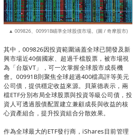
009826、00991B瞄準全球股債市場。(圖 / 奇摩股市)
其中，009826因投資範圍涵蓋全球已開發及新
興市場近40個國家、超過千檔股票，被市場視
為「台版VT」，可一次掌握全球股市成長機
會。00991B則聚焦全球超過400檔高評等美元
公司債，提供穩定收益來源。貝萊德表示，兩
檔ETF分別布局全球股票與投資等級公司債，投
資人可透過股債配置建立兼顧成長與收益的核
心資產組合，提升投資組合分散效果。
作為全球最大的ETF發行商，iShares目前管理