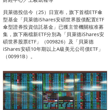
貝萊德投信今（25）日宣布，旗下首檔ETF傘
型基金「貝萊德iShares安碩世界股債配置ETF
傘型證券投資信託基金」已獲主管機關核准募
集，旗下兩檔新ETF分別為「貝萊德iShares安
碩世界股票ETF」（009826）及「貝萊德
iShares安碩10年期以上A級美元公司債ETF」
（00991B）。