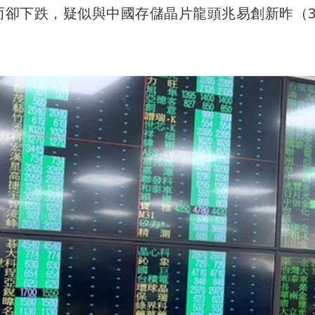
反而卻下跌，疑似與中國存儲晶片龍頭兆易創新昨（3