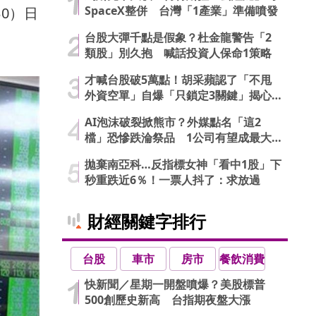
SpaceX整併 台灣「1產業」準備噴發
0）日
台股大彈千點是假象？杜金龍警告「2
類股」別久抱 喊話投資人保命1策略
才喊台股破5萬點！胡采蘋認了「不甩
外資空單」自爆「只鎖定3關鍵」揭心
法
AI泡沫破裂掀熊市？外媒點名「這2
檔」恐慘跌淪祭品 1公司有望成最大
贏家
拋棄南亞科…反指標女神「看中1股」下
秒重跌近6％！一票人抖了：求放過
財經關鍵字排行
台股
車市
房市
餐飲消費
快新聞／星期一開盤噴爆？美股標普
500創歷史新高 台指期夜盤大漲