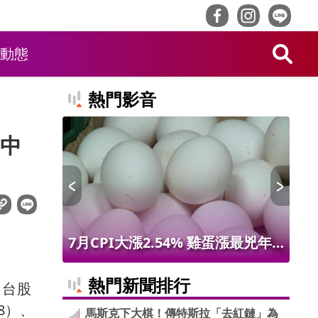
動態
熱門影音
中
 限量14
7月CPI大漲2.54% 雞蛋漲最兇年
林
增9.56% 進出口物價創50年最大漲
最
熱門新聞排行
，台股
幅
8）、
馬斯克下大棋！傳特斯拉「去紅鏈」為