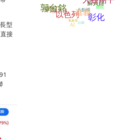
蘇貞昌
郭台銘
網紅
總統
八點檔
嘉義
陳其邁
以色列
彰化
氣象署
台鐵
長型
AI
將直接
91
聯