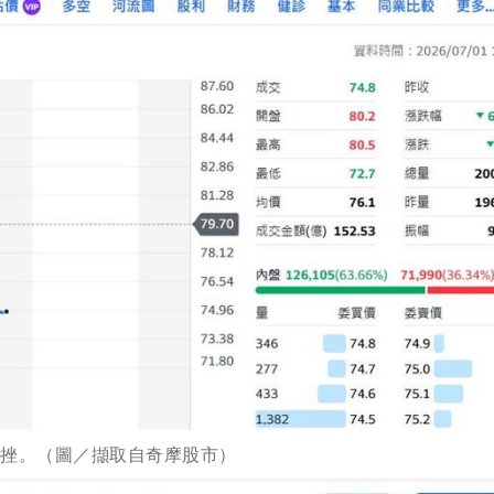
重挫。（圖／擷取自奇摩股市）