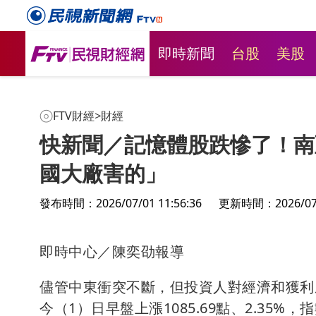
即時新聞
台股
美股
FTV財經
>
財經
快新聞／記憶體股跌慘了！南
國大廠害的」
發布時間：2026/07/01 11:56:36
更新時間：2026/07/0
即時中心／陳奕劭報導
儘管中東衝突不斷，但投資人對經濟和獲利
今（1）日早盤上漲1085.69點、2.35%