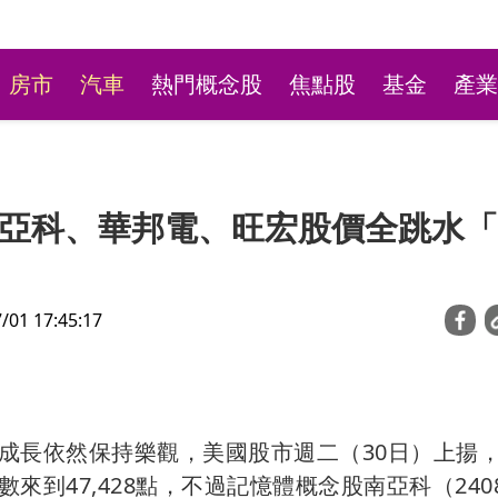
房市
汽車
熱門概念股
焦點股
基金
產業
亞科、華邦電、旺宏股價全跳水「
1 17:45:17
台彩新刮刮樂祭高額頭獎
萬本吸經銷商搶購
成長依然保持樂觀，美國股市週二（30日）上揚
，指數來到47,428點，不過記憶體概念股南亞科（240