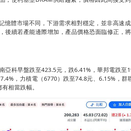
流記憶體市場不同，下游需求相對穩定，並非高速成
，後續若產能邊際增加，產品價格恐面臨修正，
科早盤跌至423.5元，跌6.41%，華邦電跌至1
7.4%，力積電（6770）跌至74.8元、6.15%，群
也都有相當跌幅。