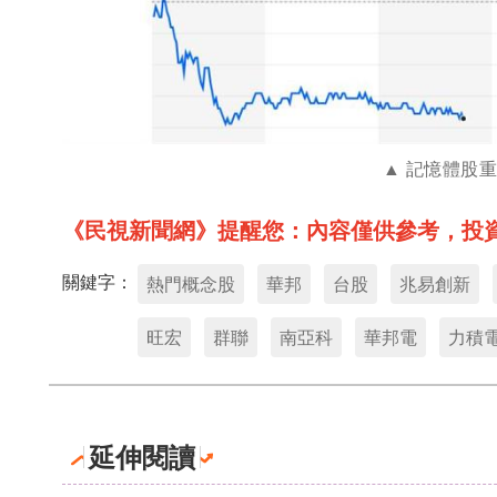
記憶體股
《民視新聞網》提醒您：內容僅供參考，投
關鍵字：
熱門概念股
華邦
台股
兆易創新
旺宏
群聯
南亞科
華邦電
力積
延伸閱讀