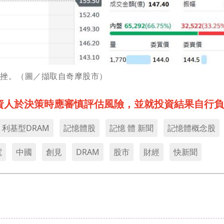
重挫。（圖／擷取自奇摩股市）
資人於決策時應審慎評估風險，並就投資結果自行負
利基型DRAM
記憶體股
記憶 體 新聞
記憶體概念股
電
中國
創見
DRAM
股市
財經
快新聞