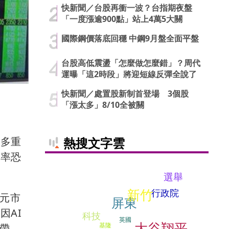
快新聞／台股再衝一波？台指期夜盤
「一度漲逾900點」站上4萬5大關
國際鋼價落底回穩 中鋼9月盤全面平盤
台股高低震盪「怎麼做怎麼錯」？周代
運曝「這2時段」將迎短線反彈全說了
快新聞／處置股新制首登場 3個股
「漲太多」8/10全被關
熱搜文字雲
等多重
利率恐
選舉
新竹
行政院
元市
屏東
因AI
科技
英國
大谷翔平
基隆
帶