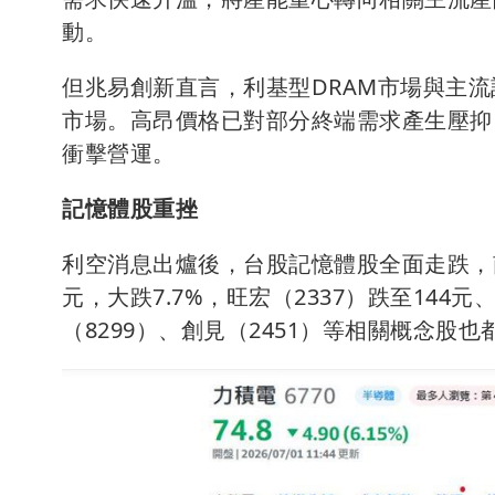
動。
但兆易創新直言，利基型DRAM市場與主
市場。高昂價格已對部分終端需求產生壓抑
衝擊營運。
記憶體股重挫
利空消息出爐後，台股記憶體股全面走跌，南亞
元，大跌7.7%，旺宏（2337）跌至144元、
（8299）、創見（2451）等相關概念股