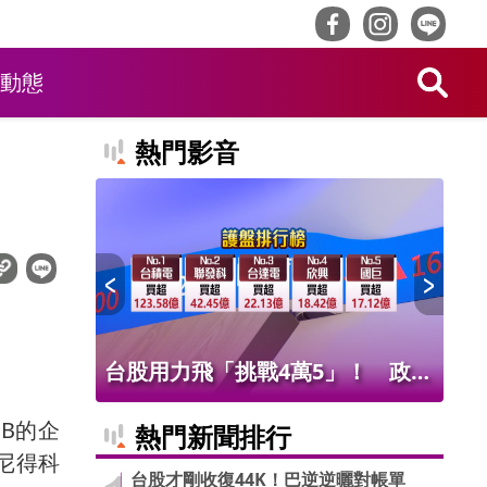
動態
熱門影音
！ 老饕
台股用力飛「挑戰4萬5」！ 政府
北
班
基金226億進場 被動元件狂歡
氣
TB的企
熱門新聞排行
尼得科
台股才剛收復44K！巴逆逆曬對帳單