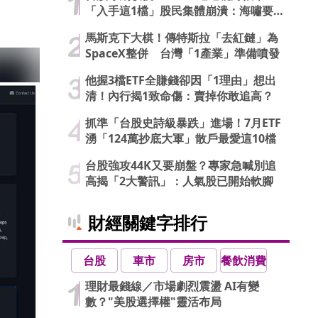
「入手這1檔」股民集體崩潰：海嘯要
來了…
馬斯克下大棋！傳特斯拉「去紅鏈」為
SpaceX整併 台灣「1產業」準備噴發
他握3檔ETF全賺錢卻因「1理由」想出
清！內行揭1致命傷：賣掉你敢追高？
抓準「台股史詩級暴跌」進場！7月ETF
湧「124萬抄底大軍」散戶最愛這10檔
台股強攻44K又要崩盤？專家急喊別追
高揭「2大警訊」：人氣股已開始軟腳
財經關鍵字排行
台股
車市
房市
餐飲消費
理財最錢線／市場劇烈震盪 AI有變
數？"美股選擇權"靈活布局