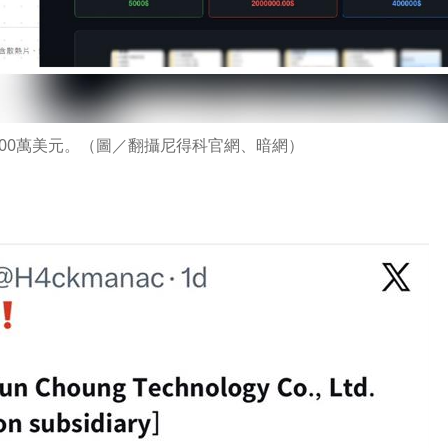
00萬美元。（圖／翻攝尼得科官網、暗網）