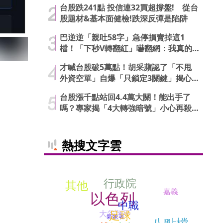
台股跌241點 投信連32買超撐盤! 從台
股題材&基本面健檢!跌深反彈是陷阱
巴逆逆「親吐58字」急停損賣掉這1
檔！「下秒V轉翻紅」嚇翻網：我真的
信了
才喊台股破5萬點！胡采蘋認了「不甩
外資空單」自爆「只鎖定3關鍵」揭心
法
台股漲千點站回4.4萬大關！能出手了
嗎？專家揭「4大轉強暗號」小心再殺
低
熱搜文字雲
行政院
其他
嘉義
以色列
中職
足球
大谷翔平
氣象署
八點檔