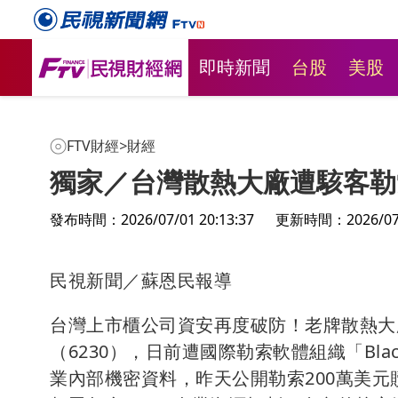
即時新聞
台股
美股
FTV財經
>
財經
獨家／台灣散熱大廠遭駭客勒索
發布時間：2026/07/01 20:13:37
更新時間：2026/07/0
民視新聞／蘇恩民報導
台灣上市櫃公司資安再度破防！老牌散熱大
（6230），日前遭國際勒索軟體組織「Bla
業內部機密資料，昨天公開勒索200萬美