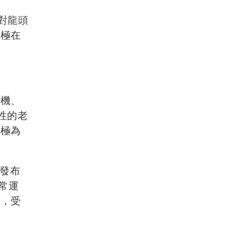
對龍頭
積極在
具機、
性的老
中極為
站發布
常運
延，受