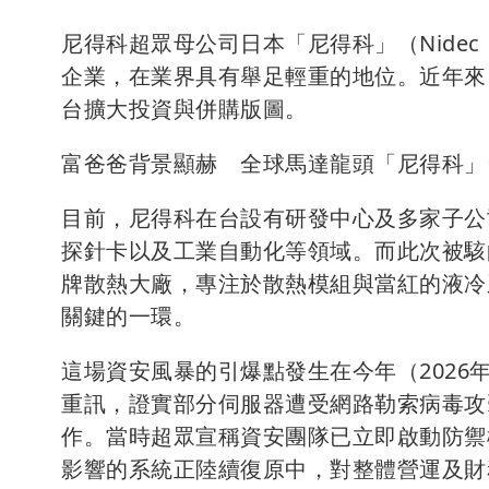
尼得科超眾母公司日本「尼得科」（Nide
企業，在業界具有舉足輕重的地位。近年來
台擴大投資與併購版圖。
富爸爸背景顯赫 全球馬達龍頭「尼得科」
目前，尼得科在台設有研發中心及多家子公
探針卡以及工業自動化等領域。而此次被駭的尼
牌散熱大廠，專注於散熱模組與當紅的液冷
關鍵的一環。
這場資安風暴的引爆點發生在今年（2026
重訊，證實部分伺服器遭受網路勒索病毒攻
作。當時超眾宣稱資安團隊已立即啟動防禦
影響的系統正陸續復原中，對整體營運及財