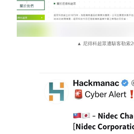
尼得科超眾遭駭客勒索2