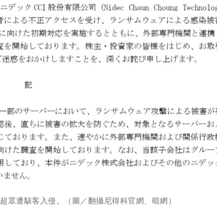
科超眾遭駭客入侵。（圖／翻攝尼得科官網、暗網）