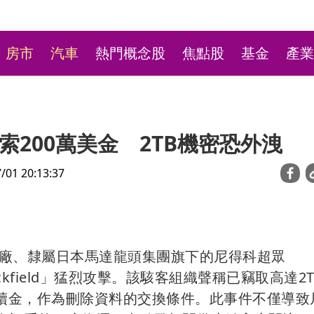
房市
汽車
熱門概念股
焦點股
基金
產業
200萬美金 2TB機密恐外洩
1 20:13:37
新莊粉條冰店9月將歇業
廠、隸屬日本馬達龍頭集團旗下的尼得科超眾
不捨盼「新莊陳意涵」接
ckfield」猛烈攻擊。該駭客組織聲稱已竊取高達2
元贖金，作為刪除資料的交換條件。此事件不僅導致