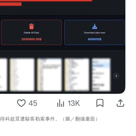
尼得科超眾遭駭客勒索事件。（圖／翻攝畫面）