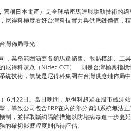
c，舊稱日本電產）是全球精密馬達與驅動技術的絕
，尼得科極度看好台灣科技實力與供應鏈價值，
台灣佈局曝光
司，業務範圍涵蓋各類馬達銷售、散熱模組、工
得科超眾（Nidec CCI），則是台灣極具指標
系統技術，無疑是尼得科集團在台灣供應鏈佈局
年）6月22日。當日晚間，尼得科超眾在股市觀測
擊，導致公司包含ERP在內的部分資訊系統無法正
機制，並採取斷網隔離措施以防堵病毒進一步蔓
務的確切影響程度則仍待評估。