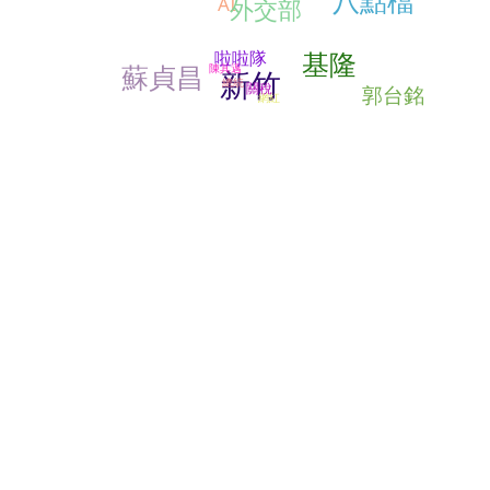
AI
外交部
基隆
啦啦隊
蘇貞昌
陳其邁
新竹
總統
關稅
郭台銘
網紅