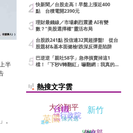
快新聞／台股走高！早盤上漲近400
點 台積電開2390元
理財最錢線／市場劇烈震盪 AI有變
數？"美股選擇權"靈活布局
台股跌241點 投信連32買超撐盤! 從台
股題材&基本面健檢!跌深反彈是陷阱
巴逆逆「親吐58字」急停損賣掉這1
年上半
檔！「下秒V轉翻紅」嚇翻網：我真的
信了
告
熱搜文字雲
大谷翔平
台鐵
新竹
行政院
英國
中職
陳其邁
息」。
關稅
選舉
外交部
足球
彰化