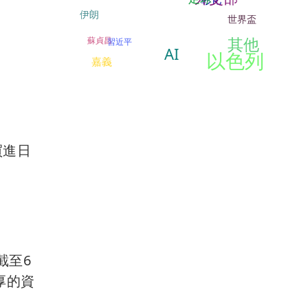
伊朗
世界盃
其他
蘇貞昌
習近平
AI
以色列
嘉義
買進日
截至6
厚的資