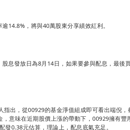
率逾14.8%，將與40萬股東分享績效紅利。
日，股息發放日為8月14日，如果要參與配息，最後
人指出，從00929的基金淨值組成即可看出端倪，
準金，意味在近期股價上漲的帶動下，00929擁有豐
發0.38元估算，理論上，配息底氣充足。