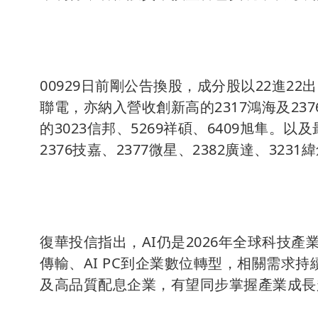
00929日前剛公告換股，成分股以22進22
聯電，亦納入營收創新高的2317鴻海及23
的3023信邦、5269祥碩、6409旭隼。以
2376技嘉、2377微星、2382廣達、3231
復華投信指出，AI仍是2026年全球科技產
傳輸、AI PC到企業數位轉型，相關需求持
及高品質配息企業，有望同步掌握產業成長