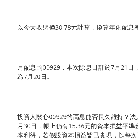
以今天收盤價30.78元計算，換算年化配息
月配息的00929，本次除息日訂於7月21
為7月20日。
投資人關心00929的高息能否長久維持？法
月30日，帳上仍有15.36元的資本損益平
本利得，若假設資本損益皆已實現，以每次配