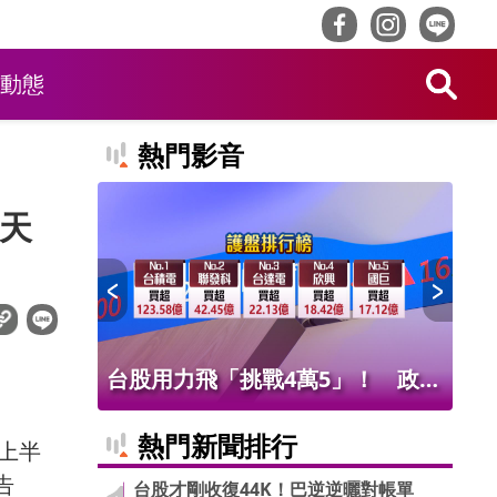
動態
熱門影音
這天
！ 老饕
台股用力飛「挑戰4萬5」！ 政府
北
班
基金226億進場 被動元件狂歡
氣
熱門新聞排行
年上半
告
台股才剛收復44K！巴逆逆曬對帳單