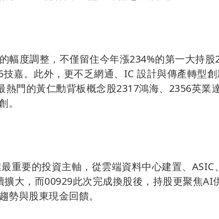
出的幅度調整，不僅留住今年漲234%的第一大持股2
76技嘉。此外，更不乏網通、IC 設計與傳產轉型
及最熱門的黃仁勳背板概念股2317鴻海、2356英業
緯創。
業最重要的投資主軸，從雲端資料中心建置、ASIC
續擴大，而00929此次完成換股後，持股更聚焦AI
趨勢與股東現金回饋。