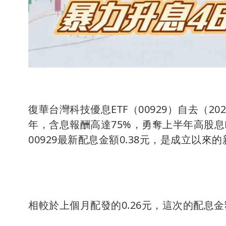
復華台灣科技優息ETF（00929）自去（
年，含息報酬高達75%，勇奪上半年高股息
00929最新配息金額0.38元，是成立以來
相較於上個月配發的0.26元，這次的配息