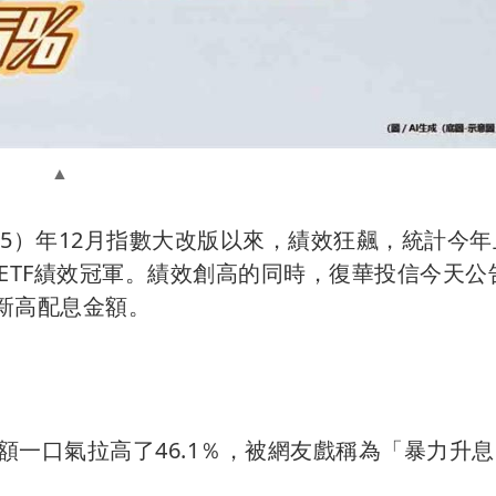
2025）年12月指數大改版以來，績效狂飆，統計今
ETF績效冠軍。績效創高的同時，復華投信今天公
的新高配息金額。
金額一口氣拉高了46.1％，被網友戲稱為「暴力升