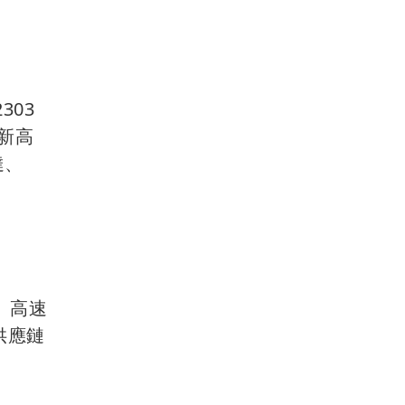
303
創新高
達、
、高速
供應鏈