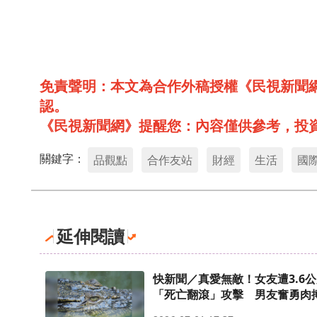
免責聲明：本文為合作外稿授權《民視新聞
認。
《民視新聞網》提醒您：內容僅供參考，投
關鍵字：
品觀點
合作友站
財經
生活
國
延伸閱讀
快新聞／真愛無敵！女友遭3.6
「死亡翻滾」攻擊 男友奮勇肉