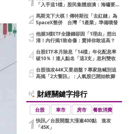
「入手這1檔」股民集體崩潰：海嘯要
來了…
馬斯克下大棋！傳特斯拉「去紅鏈」為
SpaceX整併 台灣「1產業」準備噴發
他握3檔ETF全賺錢卻因「1理由」想出
清！內行揭1致命傷：賣掉你敢追高？
台股ETF本月除息「14檔」年化配息率
破10％！達人點名「這3支」息利雙收
台股強攻44K又要崩盤？專家急喊別追
高揭「2大警訊」：人氣股已開始軟腳
財經關鍵字排行
台股
車市
房市
餐飲消費
快訊／台股開盤大漲逾400點 進攻
「45K」