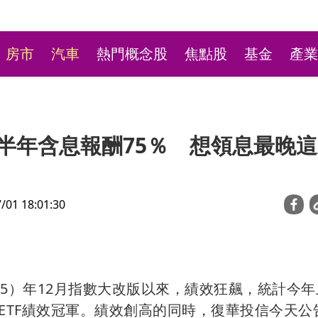
房市
汽車
熱門概念股
焦點股
基金
產業
！上半年含息報酬75％ 想領息最晚
1 18:01:30
新莊粉條冰店9月將歇業
不捨盼「新莊陳意涵」接
2025）年12月指數大改版以來，績效狂飆，統計今
ETF績效冠軍。績效創高的同時，復華投信今天公