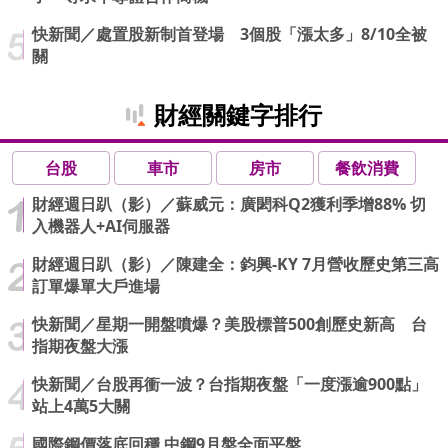
快新聞／處置股新制首登場 3個股「漲太多」8/10全被
關
財經關鍵字排行
台股
車市
房市
餐飲消費
財經週日趴（影）／蘇威元：廣閎科Q2獲利季增88% 切
入機器人+AI伺服器
財經週日趴（影）／陳建全：鈞興-KY 7月營收歷史第三高
訂單爆單大戶進場
快新聞／星期一開盤噴爆？美股標普500創歷史新高 台
指期夜盤大漲
快新聞／台股再衝一波？台指期夜盤「一度漲逾900點」
站上4萬5大關
國際鋼價落底回穩 中鋼9月盤全面平盤