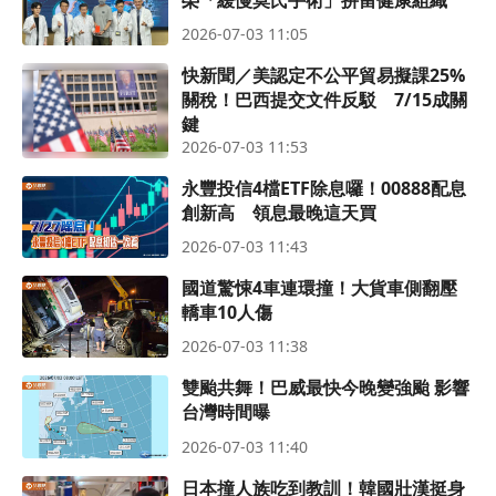
2026-07-03 11:05
快新聞／美認定不公平貿易擬課25%
關稅！巴西提交文件反駁 7/15成關
鍵
2026-07-03 11:53
永豐投信4檔ETF除息囉！00888配息
創新高 領息最晚這天買
2026-07-03 11:43
國道驚悚4車連環撞！大貨車側翻壓
轎車10人傷
2026-07-03 11:38
雙颱共舞！巴威最快今晚變強颱 影響
台灣時間曝
2026-07-03 11:40
日本撞人族吃到教訓！韓國壯漢挺身