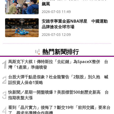
飆罵
2026-07-03 11:49
安踏李寧重金簽NBA球星 中國運動
品牌搶攻全球市場
2026-07-03 12:09
熱門新聞排行
馬斯克下大棋！傳特斯拉「去紅鏈」為SpaceX整併 台
灣「1產業」準備噴發
台股大彈千點是假象？杜金龍警告「2類股」別久抱 喊
話投資人保命1策略
快新聞／星期一開盤噴爆？美股標普500創歷史新高 台
指期夜盤大漲
看到「晶片實力」後悔了？斷交19年「前邦交國」要來台
了 尋求半導體合作商機