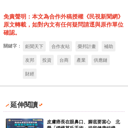
免責聲明：本文為合作外稿授權《民視新聞網》
原文轉載，如對內文有任何疑問請逕與原作單位
確認。
關鍵字：
鉅聞天下
合作友站
榮邦計畫
補助
友邦
投資
台商
產業
供應鏈
財經
延伸閱讀
皮膚癌長在眼鼻口、腳底要當心 北
榮「緩慢莫氏手術」拚留健康組織