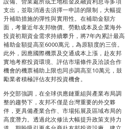
設備、營業處所或土地租金及融資利息等多項
支出，並取消過去須擇一申請的限制，大幅提
升補助措施的彈性與實用性。在補助金額方
面，考量近年友邦物價、勞動成本及企業海外
投資初期資金需求持續攀升，將7年內累計最高
補助金額提高至6000萬元，為原額度的三倍。
此外，因應國際機票及交通成本上漲，赴友邦
實地考察投資環境、評估市場條件及洽談合作
機會的機票補助上限也同步調高至10萬元，鼓
勵業者積極評估友邦投資機會。
外交部強調，在全球供應鏈重組與產業布局調
整的趨勢下，友邦不僅是台灣重要的外交夥
伴，更具備產業合作、市場拓展及區域布局的
高度潛力。透過此次修法大幅提升政策支持力
道，期盼吸引更多台商赴友邦投資設廠、建立