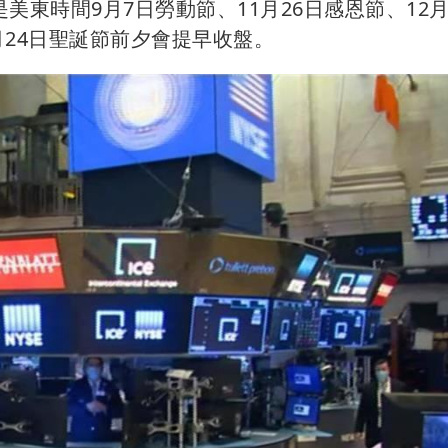
東時間9月7日勞動節、11月26日感恩節、12月
月24日聖誕節前夕會提早收盤。