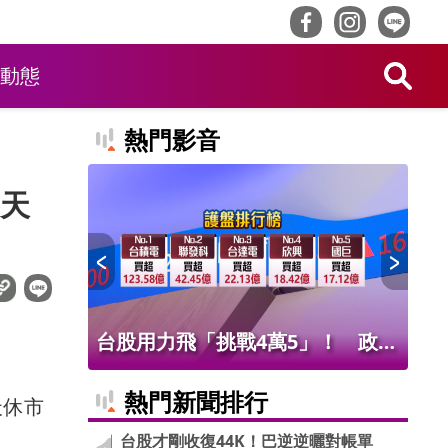
動態
熱門影音
天
！ 老饕
台股用力飛「挑戰4萬5」！ 政府
北
班
基金226億進場 被動元件狂歡
氣
熱門新聞排行
天休市
。
台股才剛收復44K！巴逆逆曬對帳單