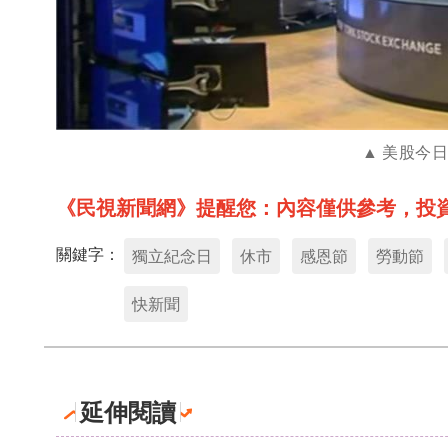
美股今
《民視新聞網》提醒您：內容僅供參考，投
關鍵字：
獨立紀念日
休市
感恩節
勞動節
快新聞
延伸閱讀