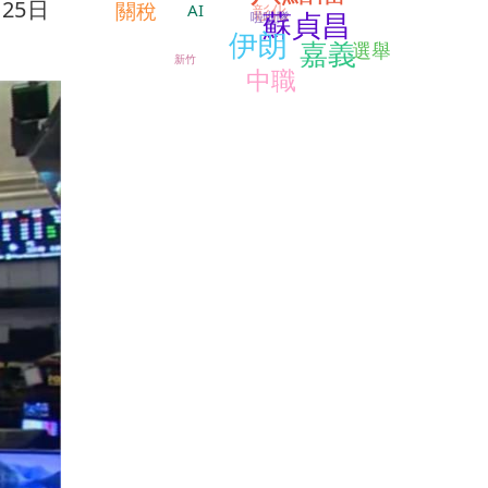
25日
關稅
AI
彰化
蘇貞昌
啦啦隊
伊朗
嘉義
選舉
新竹
中職