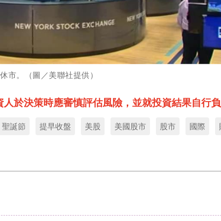
日休市。（圖／美聯社提供）
資人於決策時應審慎評估風險，並就投資結果自行負
聖誕節
提早收盤
美股
美國股市
股市
國際