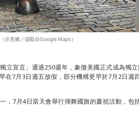
示意圖／擷取自Google Maps）
獨立宣言」通過250週年，象徵美國正式成為獨立
早在7月3日週五放假，部分機構更早於7月2日週
之一，7月4日當天會舉行揮舞國旗的慶祝活動，包