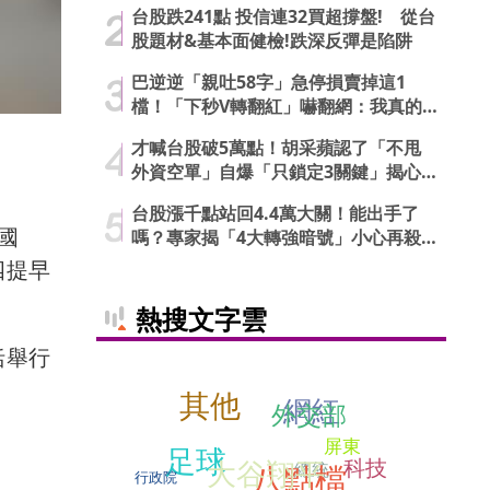
台股跌241點 投信連32買超撐盤! 從台
股題材&基本面健檢!跌深反彈是陷阱
巴逆逆「親吐58字」急停損賣掉這1
檔！「下秒V轉翻紅」嚇翻網：我真的
信了
才喊台股破5萬點！胡采蘋認了「不甩
外資空單」自爆「只鎖定3關鍵」揭心
法
台股漲千點站回4.4萬大關！能出手了
國
嗎？專家揭「4大轉強暗號」小心再殺
低
四提早
熱搜文字雲
括舉行
其他
網紅
外交部
屏東
足球
大谷翔平
科技
八點檔
總統
行政院