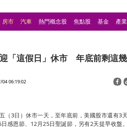
房市
汽車
熱門概念股
焦點股
基金
產業
迎「這假日」休市 年底前剩這幾
4 06:19:02
新莊粉條冰店9月將歇業
不捨盼「新莊陳意涵」接
五（3日）休市一天，至年底前，美國股市還有3
6日感恩節、12月25日聖誕節，另有2天提早收盤