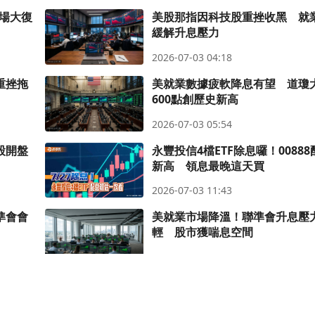
場大復
美股那指因科技股重挫收黑 就
緩解升息壓力
2026-07-03 04:18
重挫拖
美就業數據疲軟降息有望 道瓊
600點創歷史新高
2026-07-03 05:54
股開盤
永豐投信4檔ETF除息囉！0088
新高 領息最晚這天買
2026-07-03 11:43
準會會
美就業市場降溫！聯準會升息壓
輕 股市獲喘息空間
2026-07-03 19:24
民視財經網 © 2024 FTV All Rights Reserved.