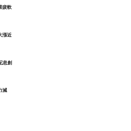
業疲軟
大漲近
8配息創
力減