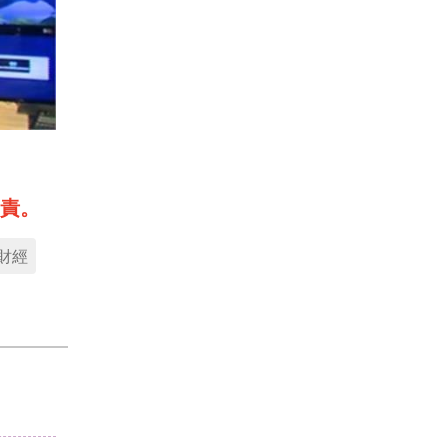
責。
財經