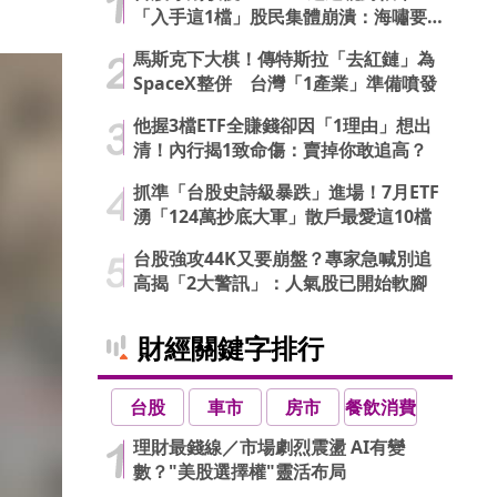
「入手這1檔」股民集體崩潰：海嘯要
來了…
馬斯克下大棋！傳特斯拉「去紅鏈」為
SpaceX整併 台灣「1產業」準備噴發
他握3檔ETF全賺錢卻因「1理由」想出
清！內行揭1致命傷：賣掉你敢追高？
抓準「台股史詩級暴跌」進場！7月ETF
湧「124萬抄底大軍」散戶最愛這10檔
台股強攻44K又要崩盤？專家急喊別追
高揭「2大警訊」：人氣股已開始軟腳
財經關鍵字排行
台股
車市
房市
餐飲消費
理財最錢線／市場劇烈震盪 AI有變
數？"美股選擇權"靈活布局