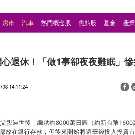
房市
汽車
熱門概念股
焦點股
基金
產業
開心退休！「做1事卻夜夜難眠」慘
8 14:11:24
樂祭高額頭獎 限量14
7月CPI大漲2.54% 雞
銷商搶購
增9.56% 進出口物價創5
親過世後，繼承約8000萬日圓（約新台幣1600
幅
都放在銀行存款，但後來開始將這筆錢投入投資