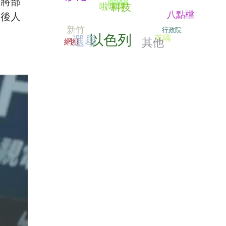
定將部
啦啦隊
科技
八點檔
日後人
新竹
行政院
以色列
選舉
英國
其他
網紅