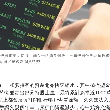
入投資市場，從共同基金一路擴及個股、主題投資信託及槓桿型
意圖／民視新聞資料照）
正，和彥持有的資產開始快速縮水，其中槓桿型
恐慌並賣出部分持股止血，最終累計虧損近1000
天晚上都會反覆打開銀行帳戶查看餘額，久久無法入
手讓父親多年辛苦累積的資產減少，心中始終充