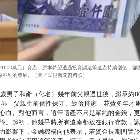
幣1600萬元）資產，原本希望透過投資讓這筆遺產持續增值，卻
想不到的發展。（圖／民視新聞資料照）
3歲男子和彥（化名）幾年前父親過世後，繼承約80
價證券。父親生前個性保守、勤儉持家，花費多年才
心血。對他而言，這筆遺產不只是單純的金錢，
障。起初，他幾乎將所有遺產都放在銀行存款，
力影響下，金融機構向他表示，若資金長期閒置