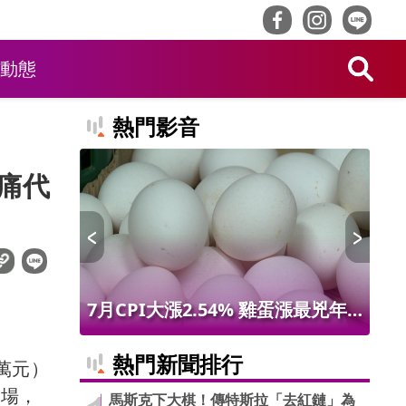
動態
熱門影音
痛代
蛋漲最兇年
台股盤中狂跌近600點 國安基金
台
0年最大漲
第9次出擊獲利99.32億
反
熱門新聞排行
萬元）
市場，
馬斯克下大棋！傳特斯拉「去紅鏈」為