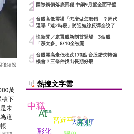
國際鋼價落底回穩 中鋼9月盤全面平盤
台股高低震盪「怎麼做怎麼錯」？周代
運曝「這2時段」將迎短線反彈全說了
快新聞／處置股新制首登場 3個股
「漲太多」8/10全被關
台股開高走低收跌170點 台股錯失轉強
機會？三條件找出長期好股
因後續投
熱搜文字雲
00萬
累積下
中職
更是未
AI
朱立倫
認為這
氣象署
習近平
屏東
大谷翔平
於帳
蘇貞昌
彰化
關稅