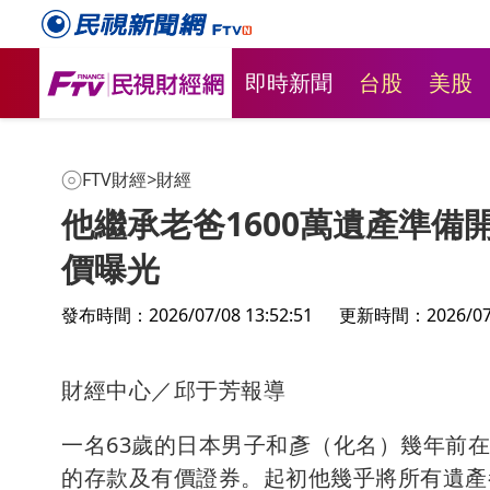
即時新聞
台股
美股
FTV財經
>
財經
他繼承老爸1600萬遺產準備
價曝光
發布時間：2026/07/08 13:52:51
更新時間：2026/07/0
台彩新刮刮
財經中心／邱于芳報導
萬本吸經
一名63歲的日本男子和彥（化名）幾年前在父
的存款及有價證券。起初他幾乎將所有遺產