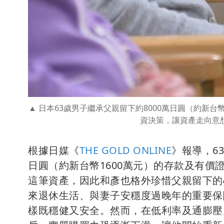
日本63歲男子繼承父親留下約8000萬日圓（約新台
資決策，讓資產走向意
根據日媒《
THE GOLD ONLINE
》報導，6
日圓（約新台幣1600萬元）的存款及有
這筆資產，因此和彥也格外珍惜父親留下的
來退休生活、與妻子安穩度過晚年的重要保
樣既穩健又安全。然而，在低利率及通膨壓