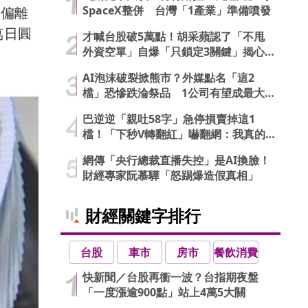
SpaceX整併 台灣「1產業」準備噴發
漸偏離
萬日圓
才喊台股破5萬點！胡采蘋認了「不甩
外資空單」自爆「只鎖定3關鍵」揭心
法
AI泡沫破裂掀熊市？外媒點名「這2
檔」恐慘跌淪祭品 1公司有望成最大
贏家
巴逆逆「親吐58字」急停損賣掉這1
檔！「下秒V轉翻紅」嚇翻網：我真的
信了
網傳「央行總裁直播失控」是AI換臉！
財經專家阮慕驊「怒踢爆造假真相」
財經關鍵字排行
台股
車市
房市
餐飲消費
快新聞／台股再衝一波？台指期夜盤
「一度漲逾900點」站上4萬5大關