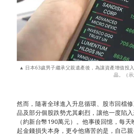
日本63歲男子繼承父親遺產後，為讓資產增值投
品。（示
然而，隨著全球進入升息循環、股市回檔修
品及部分個股跌勢尤其劇烈，讓他一度陷入
（約新台幣190萬元）。他事後回憶，每
起金錢損失本身，更令他痛苦的是，自己親