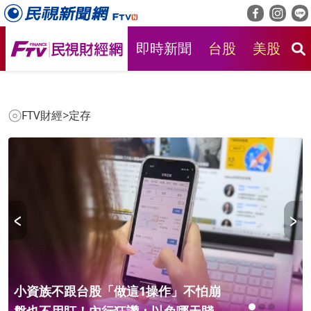
即時新聞
台股
美股
房
FTV財經
>
定存
小資族不跟台股「做這1操作」不怕崩