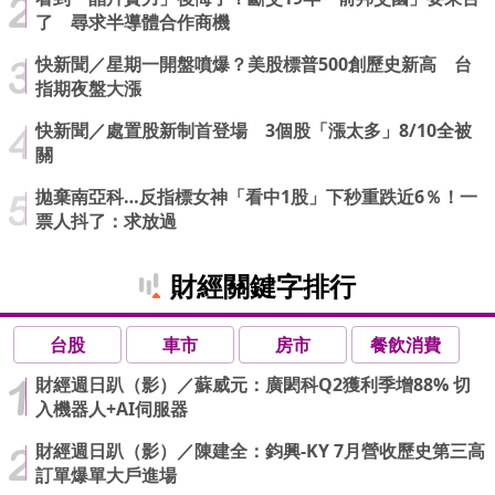
了 尋求半導體合作商機
快新聞／星期一開盤噴爆？美股標普500創歷史新高 台
指期夜盤大漲
快新聞／處置股新制首登場 3個股「漲太多」8/10全被
關
拋棄南亞科…反指標女神「看中1股」下秒重跌近6％！一
票人抖了：求放過
財經關鍵字排行
台股
車市
房市
餐飲消費
財經週日趴（影）／蘇威元：廣閎科Q2獲利季增88% 切
入機器人+AI伺服器
財經週日趴（影）／陳建全：鈞興-KY 7月營收歷史第三高
訂單爆單大戶進場