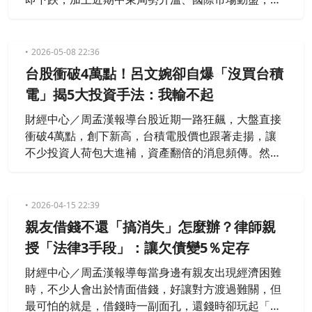
他開始擔心是不是買在高點，甚至害怕股市接下來可
能崩跌，因此發文詢問網友「現在這個價位會不會太
危險？」貼文曝光後，也掀起不少投資人熱議。
2026-05-08 22:36
台股衝破4萬點！呂文婉卻自爆「沒買台積
電」揭5大投資手法：我輸不起
財經中心／周孟漢報導台股近期一路狂飆，大盤直接
衝破4萬點，創下新高，台積電股價也跟著走揚，讓
不少投資人荷包大進補，資產翻倍的消息頻傳。然
而，資深媒體人呂文婉近日卻坦言，自己始終是「場
邊觀望的人」，看著身邊朋友「嘴笑目笑」，雖然羨
慕，卻因個性保守、承受不起風險，至今仍未買進台
2026-04-15 22:39
積電，並揭露自己的「5大投資方式」，直喊「無論
親友借錢不還「搞消失」怎麼辦？律師親
景氣好壞，日子都能如常安穩」。
授「法律3手段」：讓欠債變5％定存
財經中心／周孟漢報導每當身邊有親友出現經濟困難
時，不少人會出於情面借錢，好讓對方渡過難關，但
最可怕的就是，借錢時一副面孔，還錢時卻玩起「失