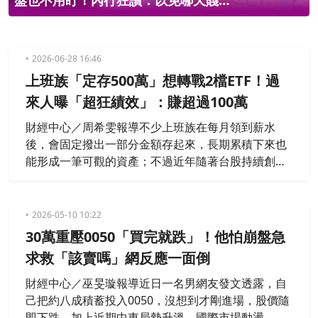
盤也不用盯！內行狂讚：以免哪天賤
價賣股
2026-06-28 16:46
上班族「定存500萬」想轉戰2檔ETF！過
來人曝「超狂績效」：賺超過100萬
財經中心／周希雯報導不少上班族在每月領到薪水
後，會固定撥出一部分金額存起來，長期累積下來也
能形成一筆可觀的資產；不過近年隨著台股持續創新
高，無需盯盤的ETF成為理財首選。對此，1名32歲的
上班族猶豫，是否該把500萬的定存、全數轉入005
0、00662這兩檔ETF；貼文釣出一票過來人分享，曾
2026-05-10 10:22
經賠了26萬仍抱著不賣，如今已經獲利「幫我賺了超
30萬重壓0050「買完就跌」！他怕崩盤急
過一百萬」。
求救「該賣嗎」網反應一面倒
財經中心／巫旻璇報導近日一名男網友發文透露，自
己把約八成積蓄投入0050，沒想到才剛進場，股價隨
即下跌，加上近期中東局勢升溫、國際市場動盪，讓