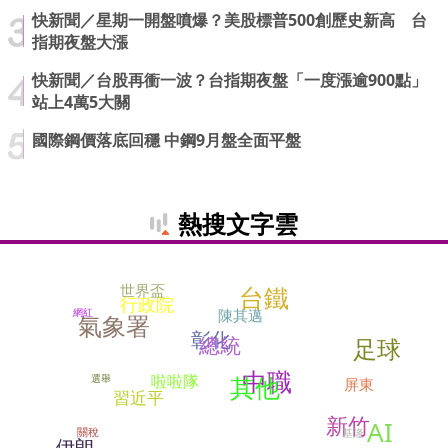
快新聞／星期一開盤噴爆？美股標普500創歷史新高 台
指期夜盤大漲
快新聞／台股再衝一波？台指期夜盤「一度漲逾900點」
站上4萬5大關
國際鋼價落底回穩 中鋼9月盤全面平盤
熱搜文字雲
台鐵
世界盃
行政院
網紅
陳其邁
氣象署
彰化
總統
足球
中職
其他
啦啦隊
選舉
屏東
習近平
新竹
AI
關稅
基隆
伊朗