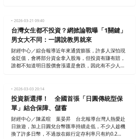
蹤秀」，甚至擺爛不還，讓原本的善意變成一肚子悶
氣。對此，律師蘇家宏特別點破，面對賴皮的債務人
其實不必動怒，只要懂得運用「法律3手段」，不僅
2026-03-21 09:40
能討回公道，還能讓這筆無息借款，搖身一變成為年
台灣女生都不投資？網掀論戰曝「1關鍵」
利率5%的合法收益，讓對方為自己的拖延付出代價。
男女大不同：一講說教男就來
財經中心／綜合報導近年來通貨膨脹，許多人深怕現
金貶值，會將部分資金拿入股海，但投資有賺有賠，
誰都不知道明日股價會漲還是會跌，因此有不少人會
選擇定期定額購入ETF。而在近日，就有位網友發
文，好奇「女生玩股票的比例是不是比較少？」，並
透露男女在投資上的操作大不同，男生大多會盯盤、
2026-03-03 20:14
看籌碼，女生則都只買定存或定期定額，文章曝光
投資新選擇！ 全國首張「日圓傳統型保
後，引發兩派論戰。
單」結合保障、儲蓄
財經中心／陳孟暄 葉晏昇 台北報導台灣人熱愛赴
日旅遊，加上日圓兌台幣匯率持續走低，不少人趁機
換了許多日幣，不過放在銀行定存利率只有約0.2