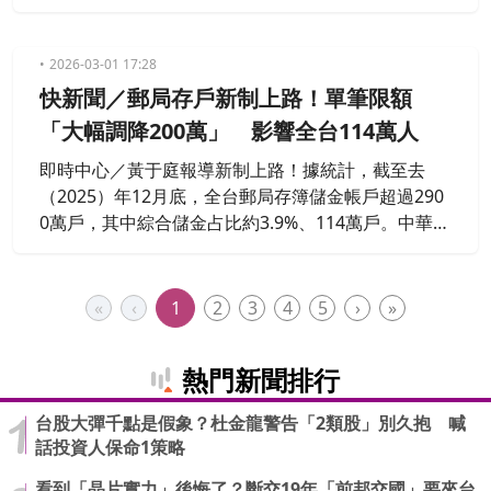
5％，現在有保單結合保障、儲蓄與傳承功能，宣告
利率約2.6％，不僅響應政府推動亞太資產管理中心政
策，也提供國人除美元、日圓等外幣存款、投資型商
2026-03-01 17:28
品外的全新保障選擇。
快新聞／郵局存戶新制上路！單筆限額
「大幅調降200萬」 影響全台114萬人
即時中心／黃于庭報導新制上路！據統計，截至去
（2025）年12月底，全台郵局存簿儲金帳戶超過290
0萬戶，其中綜合儲金占比約3.9%、114萬戶。中華郵
政日前宣布，將自本（3）月14日起，調整網路郵局
及行動郵局「綜合儲金存簿轉定存」轉存本金之限
額，將從原先的300萬降至「不逾100萬」，網路郵局
«
‹
1
2
3
4
5
›
»
與行動郵局金額併計，預估有114萬名存戶受到影
響。
熱門新聞排行
台股大彈千點是假象？杜金龍警告「2類股」別久抱 喊
話投資人保命1策略
看到「晶片實力」後悔了？斷交19年「前邦交國」要來台