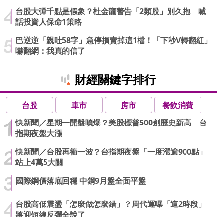
台股大彈千點是假象？杜金龍警告「2類股」別久抱 喊
話投資人保命1策略
巴逆逆「親吐58字」急停損賣掉這1檔！「下秒V轉翻紅」
嚇翻網：我真的信了
財經關鍵字排行
台股
車市
房市
餐飲消費
快新聞／星期一開盤噴爆？美股標普500創歷史新高 台
指期夜盤大漲
快新聞／台股再衝一波？台指期夜盤「一度漲逾900點」
站上4萬5大關
國際鋼價落底回穩 中鋼9月盤全面平盤
台股高低震盪「怎麼做怎麼錯」？周代運曝「這2時段」
將迎短線反彈全說了