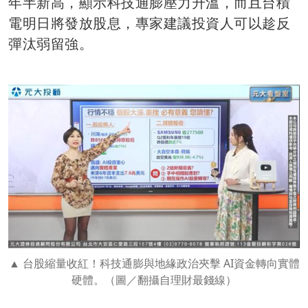
年半新高，顯示科技通膨壓力升溫，而且台積
電明日將發放股息，專家建議投資人可以趁反
彈汰弱留強。
台股縮量收紅！科技通膨與地緣政治夾擊 AI資金轉向實體
硬體。（圖／翻攝自理財最錢線）