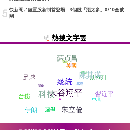
快新聞／處置股新制首登場 3個股「漲太多」8/10全被
關
熱搜文字雲
蘇貞昌
嘉義
屏東
英國
陳其邁
網紅
足球
以色列
總統
基隆
關稅
大谷翔平
科技
習近平
台鐵
中職
AI
朱立倫
伊朗
選舉