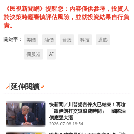
《民視新聞網》提醒您：內容僅供參考，投資人
於決策時應審慎評估風險，並就投資結果自行負
責。
關鍵字：
美國
油價
台股
科技
通膨
伺服器
AI
延伸閱讀
快新聞／川普揚言停火已結束！再嗆
「跟伊朗打交道浪費時間」 國際油
價應聲大漲
2026-07-08 18:54