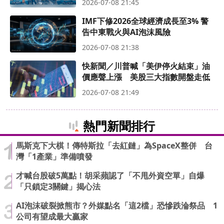
2026-07-08 21:45
IMF下修2026全球經濟成長至3% 警
告中東戰火與AI泡沫風險
2026-07-08 21:38
快新聞／川普喊「美伊停火結束」油
價應聲上漲 美股三大指數開盤走低
2026-07-08 21:49
熱門新聞排行
馬斯克下大棋！傳特斯拉「去紅鏈」為SpaceX整併 台
灣「1產業」準備噴發
才喊台股破5萬點！胡采蘋認了「不甩外資空單」自爆
「只鎖定3關鍵」揭心法
AI泡沫破裂掀熊市？外媒點名「這2檔」恐慘跌淪祭品 1
公司有望成最大贏家