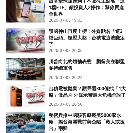
跟著全球賺暴利！不敗教主點名「這
1檔ETF」籲投資人2操作：幫你買進
全世界
2026-07-08 19:03
護國神山再度上榜！外媒點名「這3
檔巨頭」輾壓大盤：台積電這波賺定
了
2026-07-08 20:06
川普向北約領袖表態 願留美在聯盟
並持續軍售
2026-07-08 20:23
台積電被拋棄？蘋果砸300億找「1大
廠」做晶片 外媒示警最大危機全說了
2026-07-08 20:50
秘密兵推中國駭客癱瘓美5000家水
廠 揭台海開戰前美企陷「救人或援
台」兩難