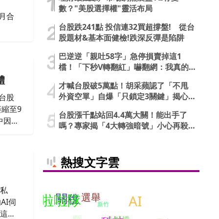
數？"美股選擇權"靈活布局
月合
台股跌241點 投信連32買超撐盤! 從台
股題材&基本面健檢!跌深反彈是陷阱
巴逆逆「親吐58字」急停損賣掉這1
檔！「下秒V轉翻紅」嚇翻網：我真的
信了
體
才喊台股破5萬點！胡采蘋認了「不甩
外資空單」自爆「只鎖定3關鍵」揭心
台股
法
萎縮至9
台股漲千點站回4.4萬大關！能出手了
中因為
嗎？專家揭「4大轉強暗號」小心再殺
膨壓力
低
熱搜文字雲
私
關稅
啦啦隊
選舉
AI
AI伺
新竹
現這個
網紅