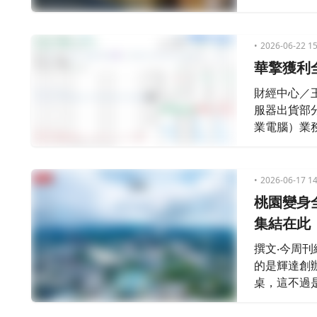
走私供應鏈
2026-06-22 15
華擎獲利全
財經中心／
服器出貨部分
業電腦）業
2026-06-17 14
桃園變身
集結在此
撰文‧今周
的是輝達創
桌，這不過
縮影。