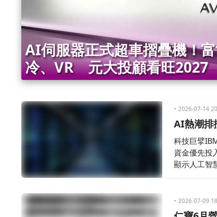
AI伺服器正式超車摺疊機！
冷、VR 元大投顧看旺2027
2026-07-14 20
AI熱潮
科技巨擘I
資金優先投
顯示人工智
2026-07-09 18
仁寶6月營