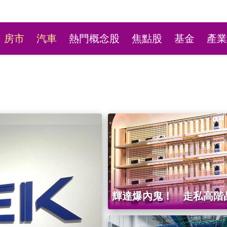
房市
汽車
熱門概念股
焦點股
基金
產業
新莊粉條冰店9月將歇業
輝達爆內鬼！ 走私高階
不捨盼「新莊陳意涵」接
中國 資深經理遭羈押