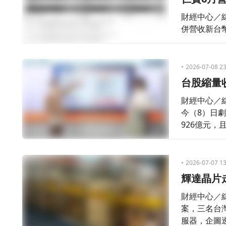
財經中心／
併營收新台幣
2026-07-08 23
台股縮量
財經中心／
今（8）日劇
926億元，
AI伺服器
升溫，而且
2026-07-07 13
輝達晶片
財經中心／
案，三名台
服器，企圖