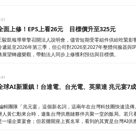
當中，有一位共軍背景的中國神秘女金主，穿針引線。
:51
面上修！EPS上看26元 目標價升至325元
王駿凱報導華擎召開法人說明會，儘管短期受零組件供給吃緊影
遞延至2026年第三季，但公司對2026至2027年整體伺服器與I
務展望轉趨樂觀，帶動法人同步上修獲利預估與目標價。
:41
全球AI新重鎮！台達電、台光電、英業達 兆元宴7
刊編輯團隊「兆元宴」這個新名詞，這兩年在台灣科技圈快速流傳
辦人黃仁勳來台時，邀集台灣供應鏈夥伴共聚一堂的飯局。若只
是一場企業宴會；但若攤開座上賓名單，看到的其實是台灣AI供