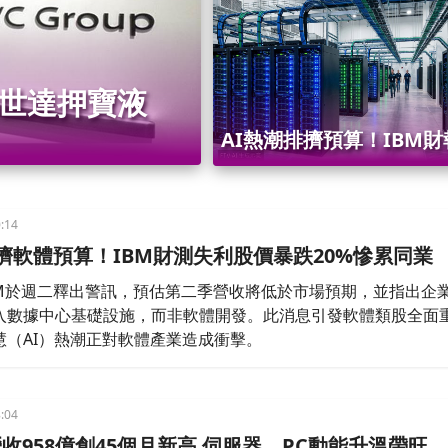
富世達押寶液
AI熱潮排擠預算！IBM
預期股價重挫24%
:14
排擠軟體預算！IBM財測失利股價暴跌20%慘累同業
BM於週二釋出警訊，預估第二季營收將低於市場預期，並指出企
入數據中心基礎設施，而非軟體開發。此消息引發軟體類股全面
慧（AI）熱潮正對軟體產業造成衝擊。
:04
收958億創45個月新高 伺服器、PC動能升溫帶旺