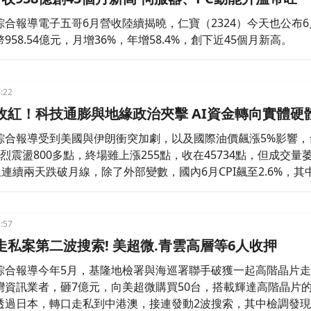
綜合報導電子五哥6月營收陸續揭曉，仁寶（2324）今天也公布6
958.54億元，月增36%，年增58.4%，創下近45個月新高。
:22
收紅！科技通膨與地緣政治夾擊 AI資金轉向實體硬
綜合報導受到美國與伊朗衝突加劇，以及國際油價飆漲5%影響，
烈震盪800多點，終場雖上漲255點，收在45734點，但成交量
且連續兩天跌破月線，除了外部變數，國內6月CPI飆至2.6%，其
帶動組件缺料、導致個人電腦周邊漲幅創44年半新高，顯示科技通
台積電明日將發放股息，專家建議投資人可以趁反彈汰弱留強。
:57
走私案第二波搜索! 美超微.青雲高層等6人收押
綜合報導今年5月，基隆地檢署與海巡署聯手破獲一起高階晶片走
灣資訊業者，砸7億元，向美超微購買50台，搭載輝達高階晶片的
透過日本，轉口走私到中港澳，接連發動2波搜索，其中檢調發