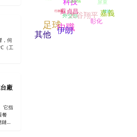
科技
八點檔
屏東
蘇貞昌
嘉義
總統
行政院
大谷翔平
外交部
彰化
足球
中職
伊朗
其他
響，伺
PC（工
成台廠
。它指
看餐
應鏈的