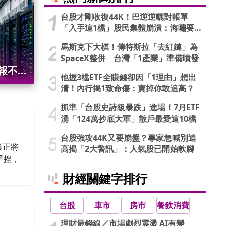
台股才剛收復44K！巴逆逆曬對帳單
「入手這1檔」股民集體崩潰：海嘯要
來了…
馬斯克下大棋！傳特斯拉「去紅鏈」為
SpaceX整併 台灣「1產業」準備噴發
財報不如
他握3檔ETF全賺錢卻因「1理由」想出
清！內行揭1致命傷：賣掉你敢追高？
抓準「台股史詩級暴跌」進場！7月ETF
湧「124萬抄底大軍」散戶最愛這10檔
台股強攻44K又要崩盤？專家急喊別追
業正將
高揭「2大警訊」：人氣股已開始軟腳
重挫，
財經關鍵字排行
台股
車市
房市
餐飲消費
理財最錢線／市場劇烈震盪 AI有變