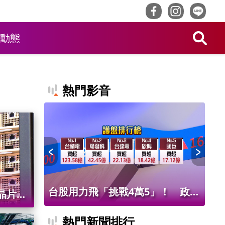
動態
熱門影音
！ 老饕
台股用力飛「挑戰4萬5」！ 政府
北
晶片至
班
基金226億進場 被動元件狂歡
氣
熱門新聞排行