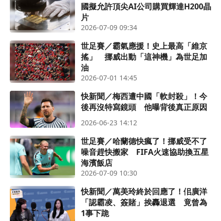
國擬允許頂尖AI公司購買輝達H200晶
片
2026-07-09 09:34
世足賽／霸氣應援！史上最高「維京
搖」 挪威出動「這神機」為世足加
油
2026-07-01 14:45
快新聞／梅西遭中國「軟封殺」！今
後再沒特寫鏡頭 他曝背後真正原因
2026-06-23 14:12
世足賽／哈蘭德快瘋了！挪威受不了
噪音趕快搬家 FIFA火速協助換五星
海濱飯店
2026-07-09 10:30
快新聞／萬美玲終於回應了！佀廣洋
「認霸凌、簽賭」挨轟退選 竟曾為
1事下跪