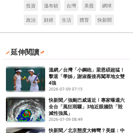
投資
溫布頓
台灣
美股
網球
政治
財經
生活
體育
快新聞
延伸閱讀
溫網／台灣「小鋼砲」梁恩碩超猛！
擊退「學姊」謝淑薇後再闖草地女雙
4強
2026-07-09 07:15
快新聞／強颱巴威逼近！專家曝週六
全台「風狂雨驟」3地近眼牆防「毀
滅性強風」
2026-07-09 08:49
快新聞／北京態度大轉彎？美媒：中