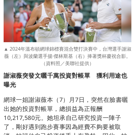
2024年溫布頓網球錦標賽混合雙打決賽中，台灣選手謝淑
薇（左）與波蘭選手揚·傑林斯基（右）捧著獎杯慶祝合影。
（資料照／美聯社提供）
謝淑薇突發文曬千萬投資對帳單 獲利用途也
曝光
網球一姐謝淑薇本（7）月7日，突然在臉書曬
出她的投資對帳單，總損益為正報酬
10,217,580元。她坦承自己研究投資一陣子
了，剛好遇到跑步賽事因為經費不夠要被取