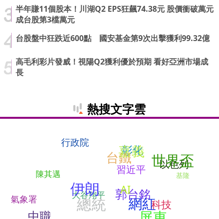
半年賺11個股本！川湖Q2 EPS狂飆74.38元 股價衝破萬元
成台股第3檔萬元
台股盤中狂跌近600點 國安基金第9次出擊獲利99.32億
高毛利彩片發威！視陽Q2獲利優於預期 看好亞洲市場成
長
熱搜文字雲
行政院
嘉義
彰化
台鐵
世界盃
以色列
習近平
陳其邁
基隆
伊朗
AI
郭台銘
大谷翔平
氣象署
網紅
總統
科技
屏東
中職