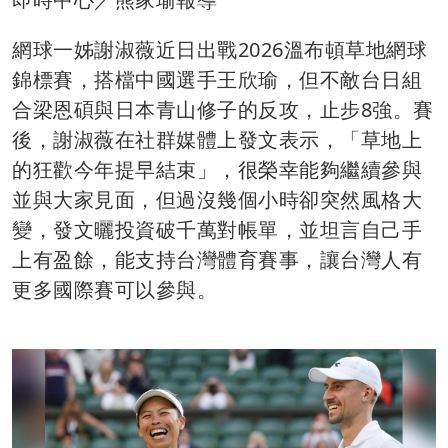
網球一姊謝淑薇近日出戰2026溫布頓草地網球
錦標賽，搭檔中國選手王欣瑜，但不敵台日組
合梁恩碩與日本青山修子的反攻，止步8強。賽
後，謝淑薇在社群媒體上發文表示，「草地上
的狂歡今年提早結束」，很榮幸能夠繼續參與
並與大家見面，但過沒幾個小時卻突然風格大
變，發文曬投資破千萬對帳單，並坦言自己手
上有盈餘，能支持台灣體育賽事，讓台灣人有
更多國際賽可以參與。