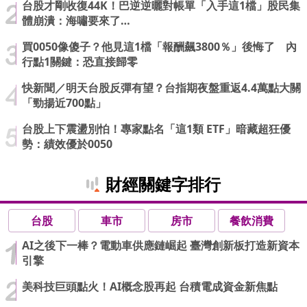
台股才剛收復44K！巴逆逆曬對帳單「入手這1檔」股民集
體崩潰：海嘯要來了…
買0050像傻子？他見這1檔「報酬飆3800％」後悔了 內
行點1關鍵：恐直接歸零
快新聞／明天台股反彈有望？台指期夜盤重返4.4萬點大關
「勁揚近700點」
台股上下震盪別怕！專家點名「這1類 ETF」暗藏超狂優
勢：績效優於0050
財經關鍵字排行
台股
車市
房市
餐飲消費
AI之後下一棒？電動車供應鏈崛起 臺灣創新板打造新資本
引擎
美科技巨頭點火！AI概念股再起 台積電成資金新焦點