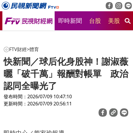
即時新聞
台股
美股
房
FTV財經
>
體育
快新聞／球后化身股神！謝淑薇
曬「破千萬」報酬對帳單 政治
認同全曝光了
發布時間：2026/07/09 10:47:10
更新時間：2026/07/09 20:56:11
即時中心／熊家瑜報導