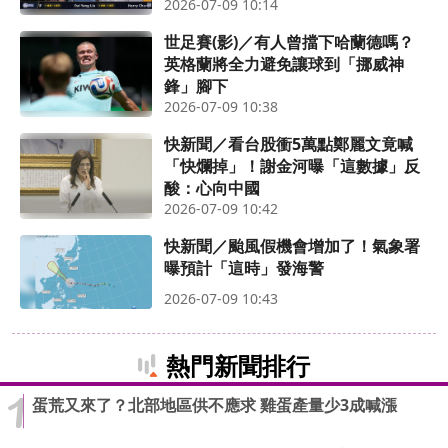
2026-07-09 10:14
世足賽(影)／有人曾擋下哈蘭德嗎？
英格蘭將全力避免讓球到「挪威神
鋒」腳下
2026-07-09 10:38
快新聞／看台股衝5萬點鄭麗文竟喊
「快爛掉」！謝金河曝「這數據」反
酸：心向中國
2026-07-09 10:42
快新聞／颱風假機會增加了！氣象署
曝預計「這時」發海警
2026-07-09 10:43
熱門新聞排行
蛋荒又來了？北部地區供不應求 雞蛋產量少3成喊漲