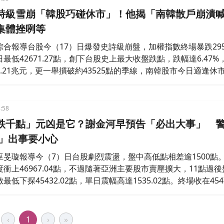
詩級雪崩「韓股巧碰休市」！他揭「南韓散戶崩潰喊
集體挫咧等
合報導台股今（17）日爆發史詩級崩盤，加權指數終場暴跌2953
最低42671.27點，創下台股史上最大收盤跌點，跌幅達6.47%
.21兆元，更一舉摜破約43525點的季線，南韓股市今日適逢休
籠罩在去槓桿陰影中，財經粉專「股海老牛」提及南韓散戶崩潰
好事，是少了一次逃命的機會」，一句話道盡投資人的恐慌。
:58
跌千點」元凶是它？謝金河早預告「必出大事」 
F」出事要小心
巫旻璇報導今（7）日台股劇烈震盪，盤中高低點相差逾1500點
衝上46967.04點，不過隨著亞洲主要股市賣壓擴大，11點過
低下探45432.02點，單日震幅高達1535.02點。終場收在4547
77.28點，跌幅2.31%。對此，財信傳媒董事長謝金河在臉書發
的後座力」為題分析此次市場震盪。他認為，這波股市修正並非
‹
1
›
»