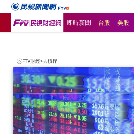
即時新聞
台股
美股
FTV財經
>
去槓桿