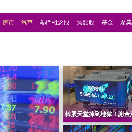
房市
汽車
熱門概念股
焦點股
基金
產業
韓股天堂掉到地獄！謝金
「海力士暴跌58%」曝全