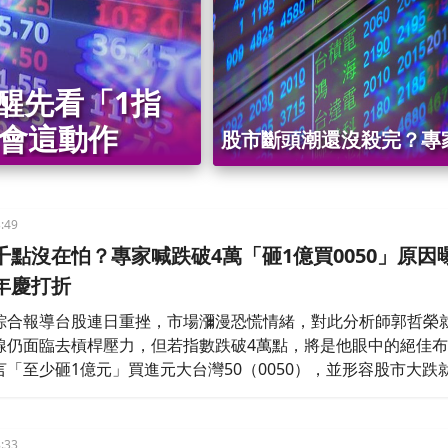
反彈時間點
醒先看「1指
準會這動作
股市斷頭潮還沒殺完？專
「恐怖循環」散戶急下車
關鍵看一訊號
:49
千點沒在怕？專家喊跌破4萬「砸1億買0050」原因
年慶打折
綜合報導台股連日重挫，市場瀰漫恐慌情緒，對此分析師郭哲榮
線仍面臨去槓桿壓力，但若指數跌破4萬點，將是他眼中的絕佳
「至少砸1億元」買進元大台灣50（0050），並形容股市大跌
週年慶」，股票打折反而是進場機會。
:33