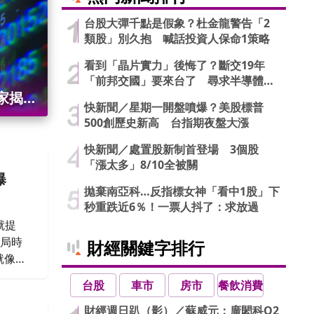
台股大彈千點是假象？杜金龍警告「2
類股」別久抱 喊話投資人保命1策略
看到「晶片實力」後悔了？斷交19年
「前邦交國」要來台了 尋求半導體合
作商機
家揭
快新聞／星期一開盤噴爆？美股標普
500創歷史新高 台指期夜盤大漲
⋯止跌
快新聞／處置股新制首登場 3個股
「漲太多」8/10全被關
曝
拋棄南亞科…反指標女神「看中1股」下
秒重跌近6％！一票人抖了：求放過
就提
布局時
財經關鍵字排行
就像
台股
車市
房市
餐飲消費
財經週日趴（影）／蘇威元：廣閎科Q2