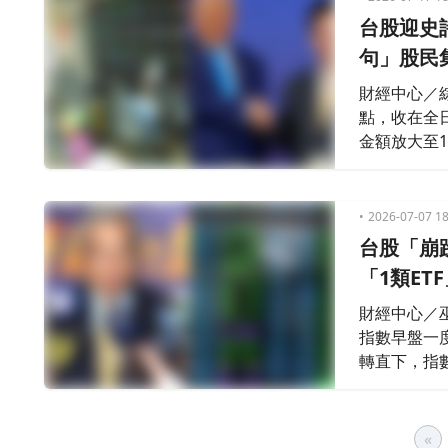
台股迎史
句」股民
財經中心／綜
點，收在全日
金額放大至1
當地市場仍
「休市不是
2026-07-07 18
台股「崩
「1類ET
財經中心／
指數早盤一度
轉直下，指數最
點，大跌10
「槓桿斷裂
«