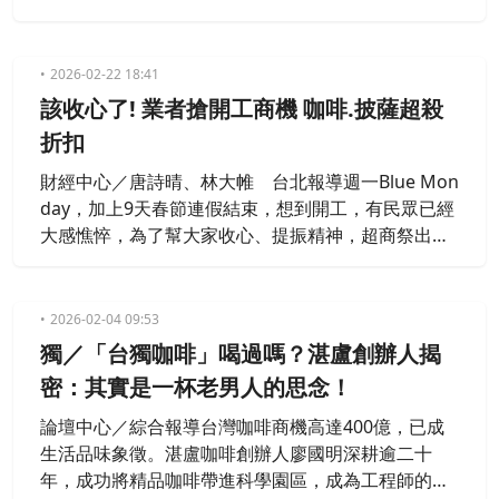
供低負擔的沙拉及飲品組合，飲料店及速食業者也都
加入戰局，推出各項超殺折扣，以撫慰心靈的戰術，
讓消費者掏錢買單。
2026-02-22 18:41
該收心了! 業者搶開工商機 咖啡.披薩超殺
折扣
財經中心／唐詩晴、林大帷 台北報導週一Blue Mon
day，加上9天春節連假結束，想到開工，有民眾已經
大感憔悴，為了幫大家收心、提振精神，超商祭出咖
啡優惠，還有飲料店，把新品特調，直接加入能量
飲，就連披薩都加入戰局，推出限時八天的超殺折
扣，幫大家在開工首週省錢，還能沾沾喜氣，好運整
2026-02-04 09:53
年。
獨／「台獨咖啡」喝過嗎？湛盧創辦人揭
密：其實是一杯老男人的思念！
論壇中心／綜合報導台灣咖啡商機高達400億，已成
生活品味象徵。湛盧咖啡創辦人廖國明深耕逾二十
年，成功將精品咖啡帶進科學園區，成為工程師的神