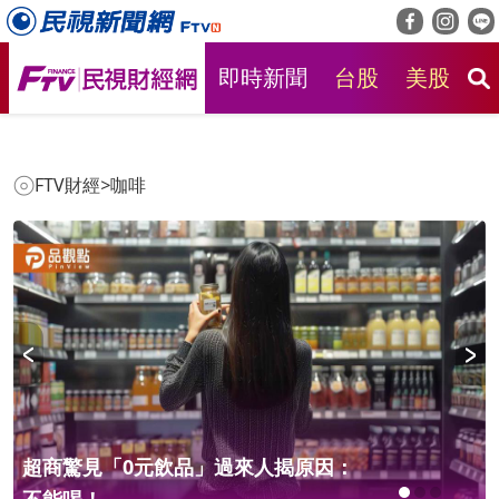
即時新聞
台股
美股
房
FTV財經
>
咖啡
超商驚見「0元飲品」過來人揭原因：