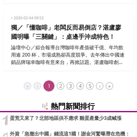
隊友。品牌不僅挺過嚴苛考核，更推出客製化配豆體
驗，讓顧客調配專屬風味。廖國明以總經理的配方
「台獨的日子」為例，幽默道出品牌以專業與溫度，
2026-02-04 09:52
在競爭中持續開創新局。
獨／「懂咖啡」老闆反而易倒店？湛盧廖
國明曝「三關鍵」：桌邊手沖成特色！
論壇中心／綜合報導台灣咖啡年產值破千億、年均飲
用逾 200 杯，市場成熟卻高度競爭。去年傳出中國連
鎖品牌瑞幸咖啡有意來台，再掀話題。湛盧咖啡創辦
人廖國明在《決策者》分享，台灣是封閉且指標性的
咖啡市場，能站穩就具資本意義。他也指出，咖啡創
業除熱情，更需人格特質與財務管理，而品牌招牌的
«
‹
1
2
3
4
5
›
»
桌邊手沖，正源自客人一句回饋。
熱門新聞排行
蛋荒又來了？北部地區供不應求 雞蛋產量少3成喊漲
外資「急撤出中國」錢流這1國！謝金河驚曝潛在危機：