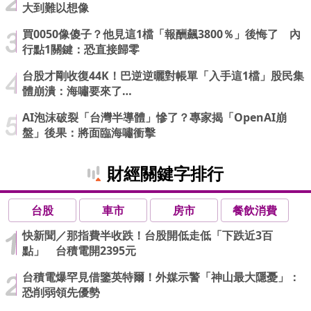
大到難以想像
買0050像傻子？他見這1檔「報酬飆3800％」後悔了 內
行點1關鍵：恐直接歸零
台股才剛收復44K！巴逆逆曬對帳單「入手這1檔」股民集
體崩潰：海嘯要來了…
AI泡沫破裂「台灣半導體」慘了？專家揭「OpenAI崩
盤」後果：將面臨海嘯衝擊
財經關鍵字排行
台股
車市
房市
餐飲消費
快新聞／那指費半收跌！台股開低走低「下跌近3百
點」 台積電開2395元
台積電爆罕見借鑒英特爾！外媒示警「神山最大隱憂」：
恐削弱領先優勢