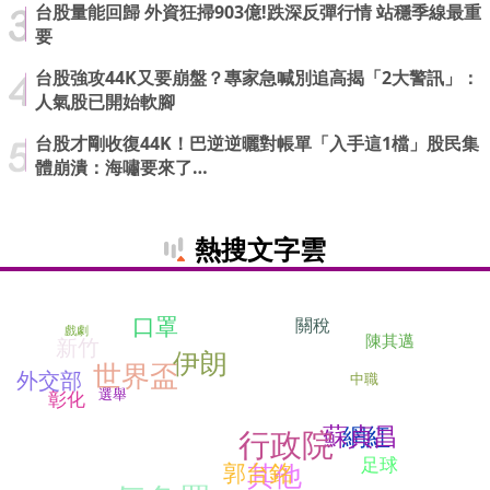
台股量能回歸 外資狂掃903億!跌深反彈行情 站穩季線最重
要
台股強攻44K又要崩盤？專家急喊別追高揭「2大警訊」：
人氣股已開始軟腳
台股才剛收復44K！巴逆逆曬對帳單「入手這1檔」股民集
體崩潰：海嘯要來了…
熱搜文字雲
口罩
關稅
戲劇
陳其邁
新竹
伊朗
世界盃
外交部
中職
選舉
彰化
蘇貞昌
網紅
行政院
足球
其他
郭台銘