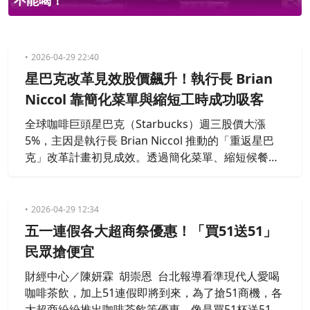
不能喝！
2026-04-29 22:40
星巴克改革見效股價飆升！執行長 Brian
Niccol 靠簡化菜單與縮短工時成功吸客
全球咖啡巨頭星巴克（Starbucks）週三股價大漲
5%，主因是執行長 Brian Niccol 推動的「重返星巴
克」改革計畫初見成效。透過簡化菜單、縮短候餐時
間及增加門市人力，星巴克成功吸引各階層消費者回
流，並上調年度獲利預測。
2026-04-29 12:34
五一連假各大超商祭優惠！「買51送51」
民眾搶便宜
財經中心／陳妍霖 胡崇恩 台北報導看準現代人愛喝
咖啡茶飲，加上51連假即將到來，為了搶51商機，各
大超商紛紛推出咖啡茶飲等優惠，像是買51杯送51