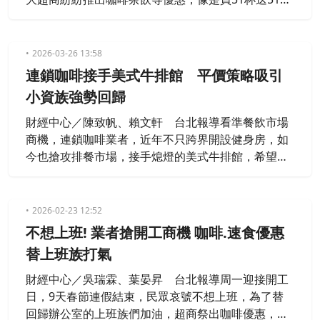
杯，或是買一送一等，吸引不少精打細算的民眾順勢
搶便宜。
2026-03-26 13:58
連鎖咖啡接手美式牛排館 平價策略吸引
小資族強勢回歸
財經中心／陳致帆、賴文軒 台北報導看準餐飲市場
商機，連鎖咖啡業者，近年不只跨界開設健身房，如
今也搶攻排餐市場，接手熄燈的美式牛排館，希望以
平價策略吸引小資族，同時也推出大份量排餐，和早
午餐，要擴大餐飲版圖。
2026-02-23 12:52
不想上班! 業者搶開工商機 咖啡.速食優惠
替上班族打氣
財經中心／吳瑞霖、葉晏昇 台北報導周一迎接開工
日，9天春節連假結束，民眾哀號不想上班，為了替
回歸辦公室的上班族們加油，超商祭出咖啡優惠，提