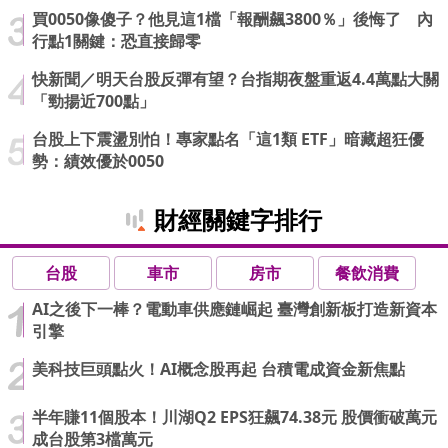
買0050像傻子？他見這1檔「報酬飆3800％」後悔了 內
行點1關鍵：恐直接歸零
快新聞／明天台股反彈有望？台指期夜盤重返4.4萬點大關
「勁揚近700點」
台股上下震盪別怕！專家點名「這1類 ETF」暗藏超狂優
勢：績效優於0050
財經關鍵字排行
台股
車市
房市
餐飲消費
AI之後下一棒？電動車供應鏈崛起 臺灣創新板打造新資本
引擎
美科技巨頭點火！AI概念股再起 台積電成資金新焦點
半年賺11個股本！川湖Q2 EPS狂飆74.38元 股價衝破萬元
成台股第3檔萬元