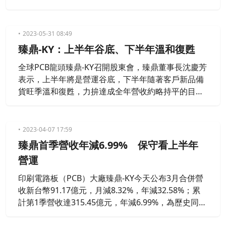
復甦。
2023-05-31 08:49
臻鼎-KY：上半年谷底、下半年溫和復甦
全球PCB龍頭臻鼎-KY召開股東會，臻鼎董事長沈慶芳
表示，上半年將是營運谷底，下半年隨著客戶新品備
貨旺季溫和復甦，力拚達成全年營收約略持平的目
標。
2023-04-07 17:59
臻鼎首季營收年減6.99% 保守看上半年
營運
印刷電路板（PCB）大廠臻鼎-KY今天公布3月合併營
收新台幣91.17億元，月減8.32%，年減32.58%；累
計第1季營收達315.45億元，年減6.99%，為歷史同期
次高。