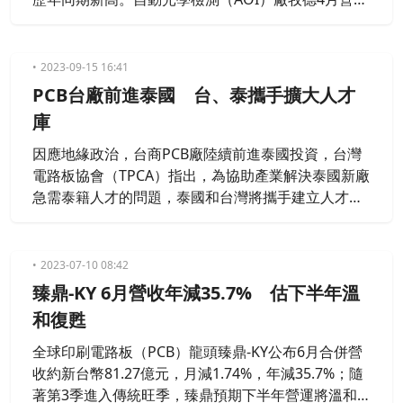
約1.04億元，月增10.86%，年減46.13%，為近7個月
新高。
2023-09-15 16:41
PCB台廠前進泰國 台、泰攜手擴大人才
庫
因應地緣政治，台商PCB廠陸續前進泰國投資，台灣
電路板協會（TPCA）指出，為協助產業解決泰國新廠
急需泰籍人才的問題，泰國和台灣將攜手建立人才平
台，打造具韌性和可持續性的供應鏈。
2023-07-10 08:42
臻鼎-KY 6月營收年減35.7% 估下半年溫
和復甦
全球印刷電路板（PCB）龍頭臻鼎-KY公布6月合併營
收約新台幣81.27億元，月減1.74%，年減35.7%；隨
著第3季進入傳統旺季，臻鼎預期下半年營運將溫和