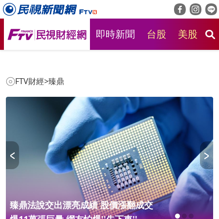
即時新聞
台股
美股
房
FTV財經
>
臻鼎
臻鼎法說交出漂亮成績 股價漲翻成交