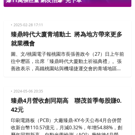
爆11萬張巨量 網友怕爆''先下車''
2025-02-28 17:11
臻鼎時代大廈青埔動土 將為地方帶來更多
就業機會
圖、文/桃園電子報桃園市長張善政今（27）日上午前
往中壢區，出席「臻鼎時代大廈動土祈福典禮」。張
善政表示，高鐵桃園站與機場捷運交會的青埔地區，
已成為桃園最具魅力的區域之一，剛於此地辦理的台
灣燈會即吸引逾1500萬人次參與，彰顯其交通便利與
發展潛力，未來臻鼎時代大廈落成後，定能與行政院
2024-05-06 20:35
推動的桃竹苗大矽谷推動方案相輔相成，進一步促進
臻鼎4月營收創同期高 聯茂首季每股賺0.
桃園產業發展。
42元
印刷電路板（PCB）大廠臻鼎-KY今天公布4月合併營
收新台幣110.57億元，月減0.32%，年增54.88%，創
歷年同期新高。自動光學檢測（AOI）廠牧德4月營收