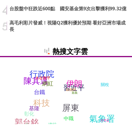
台股盤中狂跌近600點 國安基金第9次出擊獲利99.32億
高毛利彩片發威！視陽Q2獲利優於預期 看好亞洲市場成
長
熱搜文字雲
行政院
陳其邁
大谷翔平
伊朗
網紅
關稅
習近平
以色列
台鐵
嘉義
科技
屏東
基隆
彰化
氣象署
中職
郭台銘
世界盃
總統
AI