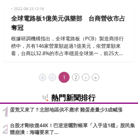
2022-08-23 12:16
全球電路板1億美元俱樂部 台商營收市占
奪冠
根據研調機構指出，全球電路板（PCB）製造商排行
榜中，共有146家營業額超過1億美元，依營業額來
看，台商以32.8%的市占率穩居全球第一，前25大電
路板製造商，台商就進榜9家。
«
‹
1
2
›
»
熱門新聞排行
蛋荒又來了？北部地區供不應求 雞蛋產量少3成喊漲
台股才剛收復44K！巴逆逆曬對帳單「入手這1檔」股民集
體崩潰：海嘯要來了…