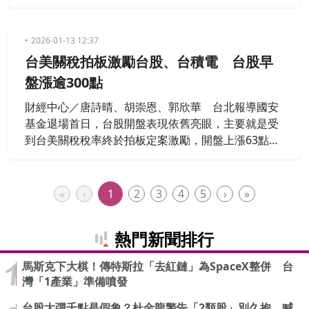
1)為例，該股從175元漲到封關日的276元，短短兩個
月就大漲58%，蘇威元強調，抓住飆股關鍵在於「題
材要對、財報要爆發」，並掌握四大財務指標。蘇威
2026-01-13 12:37
元表示，想要抓到飆股，首先要選對產業族群，像是
台美關稅拍板激勵台股、台積電 台股早
AI、矽光子、記憶體、PCB、散熱等，都是目前的主
盤漲逾300點
流題材。他以
財經中心／唐詩晴、胡崇恩、郭欣華 台北報導國安
基金退場首日，台股開盤表現依舊亮眼，主要就是受
到台美關稅稅率終於拍板定案激勵，開盤上漲63點，
早盤甚至一度接近3萬1千點關卡，不過隨後開始震盪
整理，而台積電以1720元開高，加上美國對台的談判
協議中，傳出就包含台積電要增加投資五座晶圓廠，
«
‹
1
2
3
4
5
›
»
也讓短線依舊有話題支撐。
熱門新聞排行
馬斯克下大棋！傳特斯拉「去紅鏈」為SpaceX整併 台
灣「1產業」準備噴發
台股大彈千點是假象？杜金龍警告「2類股」別久抱 喊