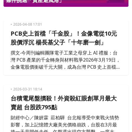
條件挑選「資產避風港」
2026-04-08 17:01
PCB史上首檔「千金股」！金像電從10元
股價浮沉 楊長基父子「十年磨一劍」
撰文‧今周刊編輯團隊電子工業之母穿上 AI 禮服：台
灣 PCB 產業的千金轉身與材料戰爭2026年3月19日，
金像電股價衝破千元大關，成為台灣 PCB 史上首檔
「千金股」。這場平地一聲雷，震碎了市場對 PCB
「低毛利、純代工」的標籤，宣告長年退居幕後的
「電子工業之母」，正式迎來技術為王的高光時刻。
2026-03-31 18:14
台積電尾盤摜殺！外資殺紅眼創單月最大
賣超 台股跌795點
財經中心／陳妍霖 莊柏驊 台北報導受中東戰火情勢
影響，加上記憶體大廠美光價格崩跌，台股在3月最
後一天是開低走低，午盤還出現空方襲擊，一度大跌