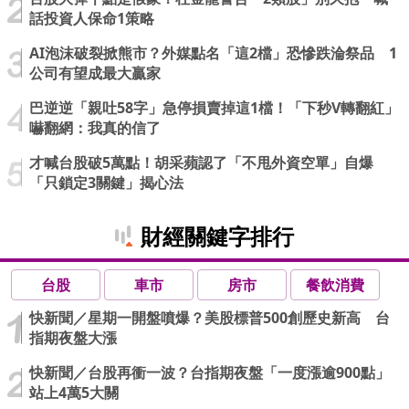
話投資人保命1策略
AI泡沫破裂掀熊市？外媒點名「這2檔」恐慘跌淪祭品 1
公司有望成最大贏家
巴逆逆「親吐58字」急停損賣掉這1檔！「下秒V轉翻紅」
嚇翻網：我真的信了
才喊台股破5萬點！胡采蘋認了「不甩外資空單」自爆
「只鎖定3關鍵」揭心法
財經關鍵字排行
台股
車市
房市
餐飲消費
快新聞／星期一開盤噴爆？美股標普500創歷史新高 台
指期夜盤大漲
快新聞／台股再衝一波？台指期夜盤「一度漲逾900點」
站上4萬5大關