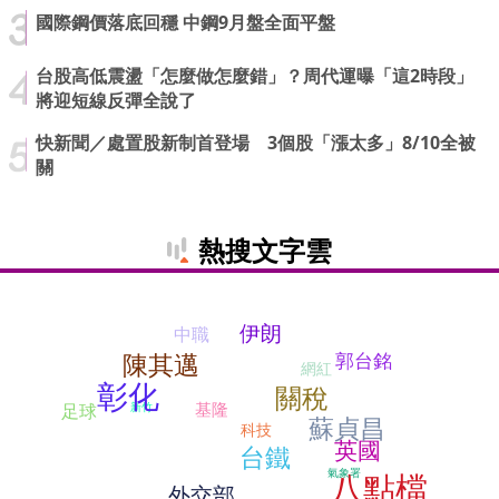
國際鋼價落底回穩 中鋼9月盤全面平盤
台股高低震盪「怎麼做怎麼錯」？周代運曝「這2時段」
將迎短線反彈全說了
快新聞／處置股新制首登場 3個股「漲太多」8/10全被
關
熱搜文字雲
伊朗
中職
陳其邁
郭台銘
網紅
彰化
關稅
基隆
新竹
足球
蘇貞昌
科技
英國
台鐵
氣象署
八點檔
外交部