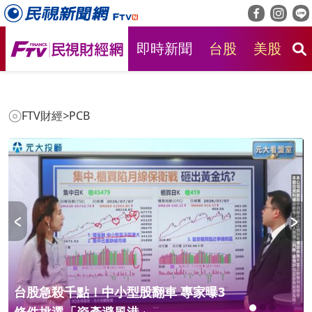
即時新聞
台股
美股
房
FTV財經
>
PCB
台股急殺千點！中小型股翻車 專家曝3