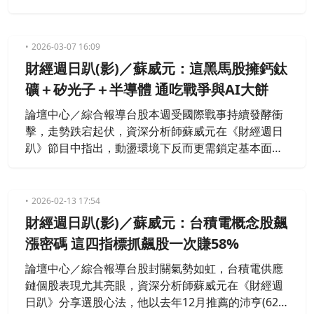
子、PCB、ABF載板等電子類股領軍下，加上SpaceX
要上市，低軌衛星買氣爆棚，大盤一度大漲超過千
點，最後收在33439點，漲826點，成交量6255億。
2026-03-07 16:09
財經週日趴(影)／蘇威元：這黑馬股擁鈣鈦
礦＋矽光子＋半導體 通吃戰爭與AI大餅
論壇中心／綜合報導台股本週受國際戰事持續發酵衝
擊，走勢跌宕起伏，資深分析師蘇威元在《財經週日
趴》節目中指出，動盪環境下反而更需鎖定基本面扎
實的標的，他表示有一檔同時涵蓋矽光子、鈣鈦礦太
陽能、PCB與半導體四大題材的個股悄然浮出，1月營
收年增高達90.8%，本益比卻僅17.97倍，是同族群中
2026-02-13 17:54
估值最低、題材最豐富的潛力黑馬。蘇威元分析港建
財經週日趴(影)／蘇威元：台積電概念股飆
是「魚與熊掌可以兼得」的股票，港建代理中國邁為
漲密碼 這四指標抓飆股一次賺58%
股份（MAXWEL
論壇中心／綜合報導台股封關氣勢如虹，台積電供應
鏈個股表現尤其亮眼，資深分析師蘇威元在《財經週
日趴》分享選股心法，他以去年12月推薦的沛亨(629