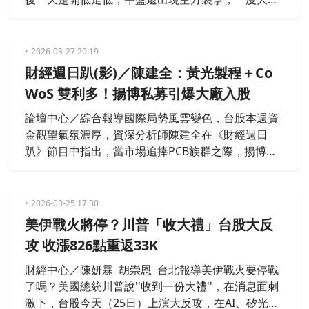
超過800點，最後在台積電、PCB領跌，ABF載板及記
憶體族群跌停之下，大盤指數終場失守32000大關，
下跌795點，成交量7939億。
2026-03-27 20:19
財經週日趴(影)／陳建全：黃光製程＋Co
WoS 雙利多！揚博私募引爆大廠入股
論壇中心／綜合報導國際局勢風雲變色，台股本週資
金觀望氣氛濃厚，資深分析師陳建全在《財經週日
趴》節目中指出，當市場追捧PCB族群之際，揚博悄
然跨足半導體黃光製程材料、CoWoS封測設備的轉
型，不僅合約負債年增近一倍，3/11日公告決議辦理
現金增資私募普通股案，有旺更吸引多家大廠爭相入
2026-03-25 17:30
股。陳建全指出，揚博從PCB厚板起家，產品已打入A
美伊戰火將停？川普「收大禮」台股大反
I高速運算、高速網路與低軌衛星應用，並在察覺PCB
攻 收漲826點重返33K
成長瓶頸後，提前布
財經中心／陳妍霖 胡崇恩 台北報導美伊戰火要停戰
了嗎？美國總統川普說''收到一份大禮''，在消息面刺
激下，台股今天（25日）上演大反攻，在AI、矽光