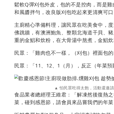
鬆軟Q彈刈包外皮，包的不是控肉，而是雞
和風醬拌勻，改良版刈包吃起來更清爽可口
主廚精心準備料理，讓民眾在吃美食中，度
佛跳牆，有澳洲鮑魚、整顆北海道干貝、豬
重的金鯧和炊粉，在大骨湯中熬煮，金鯧炊
民眾：「雞肉也不一樣，（刈包）裡面包的
民眾：「11、12、1（月），反正（年菜
怕民眾吃得太飽，活動還邀
食品業者總經理王維君：「解凍然後復熱之
菜，碰到感恩節，請會員來品嘗我們的年菜