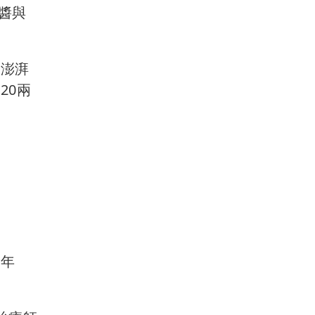
醬與
超澎湃
20兩
個年