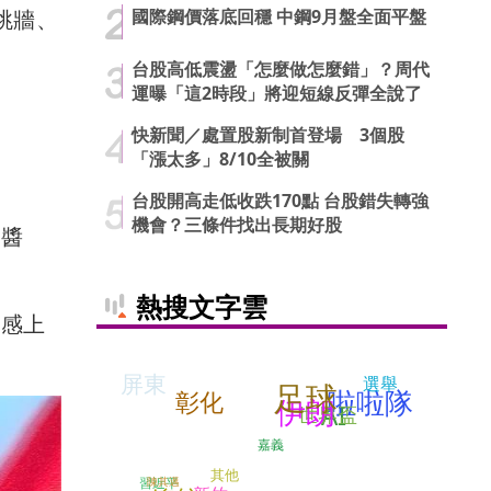
國際鋼價落底回穩 中鋼9月盤全面平盤
跳牆、
台股高低震盪「怎麼做怎麼錯」？周代
運曝「這2時段」將迎短線反彈全說了
快新聞／處置股新制首登場 3個股
「漲太多」8/10全被關
台股開高走低收跌170點 台股錯失轉強
機會？三條件找出長期好股
上醬
熱搜文字雲
口感上
屏東
選舉
足球
啦啦隊
彰化
伊朗
AI
世界盃
嘉義
其他
陳其邁
習近平