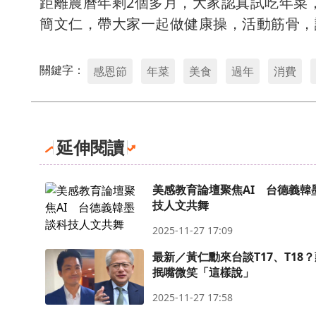
距離農曆年剩2個多月，大家認真試吃年菜
簡文仁，帶大家一起做健康操，活動筋骨，
關鍵字：
感恩節
年菜
美食
過年
消費
延伸閱讀
美感教育論壇聚焦AI 台德義韓
技人文共舞
2025-11-27 17:09
最新／黃仁勳來台談T17、T18
抿嘴微笑「這樣說」
2025-11-27 17:58