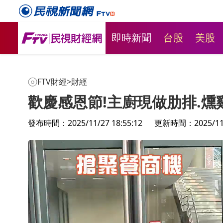
即時新聞
台股
美股
FTV財經
>
財經
歡慶感恩節!主廚現做肋排.燻
發布時間：2025/11/27 18:55:12
更新時間：2025/11/2
台股盤中狂跌近600點 國安基金
台股量能回
漲
第9次出擊獲利99.32億
反彈行情 