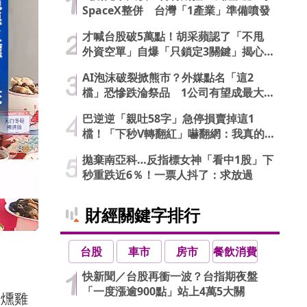
SpaceX整併 台灣「1產業」準備噴發
才喊台股破5萬點！胡采蘋認了「不甩
外資空單」自爆「只鎖定3關鍵」揭心
法
AI泡沫破裂掀熊市？外媒點名「這2
檔」恐慘跌淪祭品 1公司有望成最大
贏家
巴逆逆「親吐58字」急停損賣掉這1
檔！「下秒V轉翻紅」嚇翻網：我真的
信了
拋棄南亞科…反指標女神「看中1股」下
秒重跌近6％！一票人抖了：求放過
財經關鍵字排行
台股
車市
房市
餐飲消費
快新聞／台股再衝一波？台指期夜盤
「一度漲逾900點」站上4萬5大關
和燻雞