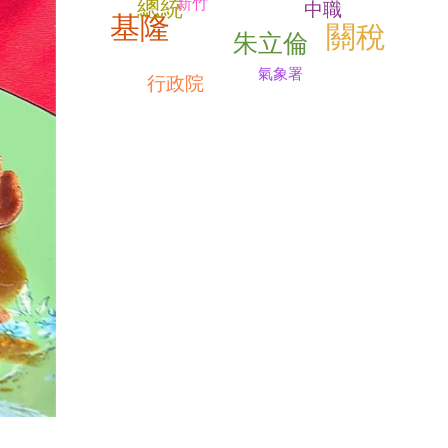
總統
新竹
中職
基隆
關稅
朱立倫
氣象署
行政院