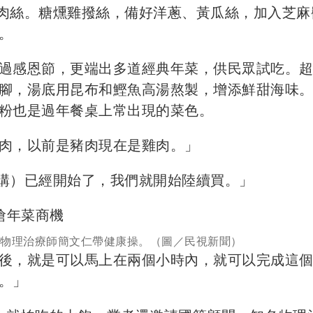
肉絲。糖燻雞撥絲，備好洋蔥、黃瓜絲，加入芝麻
。
過感恩節，更端出多道經典年菜，供民眾試吃。
腳，湯底用昆布和鰹魚高湯熬製，增添鮮甜海味。
粉也是過年餐桌上常出現的菜色。
肉，以前是豬肉現在是雞肉。」
預購）已經開始了，我們就開始陸續買。」
請物理治療師簡文仁帶健康操。（圖／民視新聞）
後，就是可以馬上在兩個小時內，就可以完成這
。」