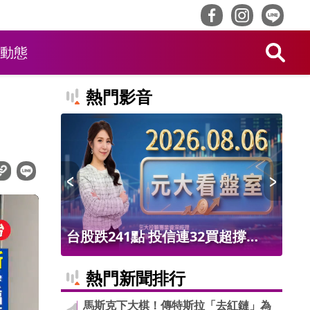
動態
熱門影音
悔漲
台股跌241點 投信連32買超撐
第
盤! 從台股題材&基本面健檢!跌
技
熱門新聞排行
深反彈是陷阱
馬斯克下大棋！傳特斯拉「去紅鏈」為