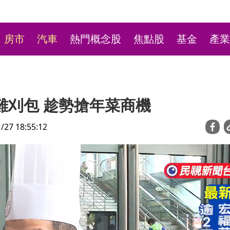
房市
汽車
熱門概念股
焦點股
基金
產業
雞刈包 趁勢搶年菜商機
7 18:55:12
歸 外資狂掃903億!跌深
蕭敬騰日料店遇房東「反
站穩季線最重要
租」 強制18天內搬走！
Summer：遇到壞人