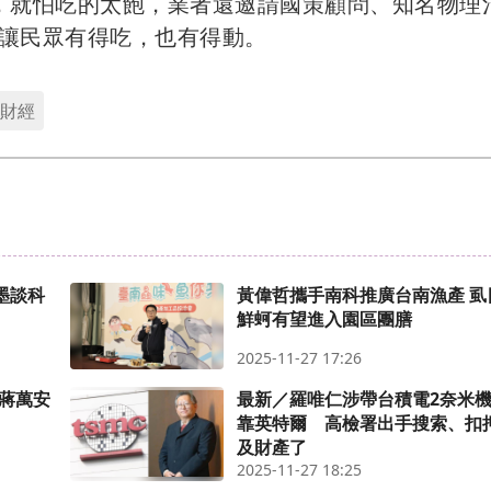
，就怕吃的太飽，業者還邀請國策顧問、知名物理
讓民眾有得吃，也有得動。
財經
墨談科
黃偉哲攜手南科推廣台南漁產 虱目魚、
鮮蚵有望進入園區團膳
2025-11-27 17:26
？蔣萬安
最新／羅唯仁涉帶台積電2奈米
靠英特爾 高檢署出手搜索、扣
及財產了
2025-11-27 18:25