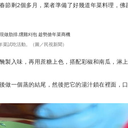
春節剩2個多月，業者準備了好幾道年菜料理，佛
年菜試吃活動。（圖／民視新聞）
醃製入味，再用蔗糖上色，搭配彩椒和南瓜，淋
後做一個蒸的結尾，然後把它的湯汁鎖在裡面，