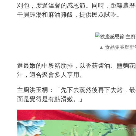
刈包，度過溫馨的感恩節。同時，距離農曆
干貝雞湯和麻油雞飯，提供民眾試吃。
食品集團舉辦
選最嫩的中段豬肋排，以香菇醬油、鹽麴花
汁，適合聚會多人享用。
主廚洪玉桐：「先下去蒸然後再下去烤，最
面是覺得是有點滑嫩。」