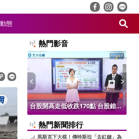
動態
熱門影音
 台股錯失
房貸不好貸反讓「喬貸款」有商
父
期好股
機？地政士、銀行員利益鏈曝 金
貼
熱門新聞排行
管會金檢擴大清查全台38家銀行
馬斯克下大棋！傳特斯拉「去紅鏈」為