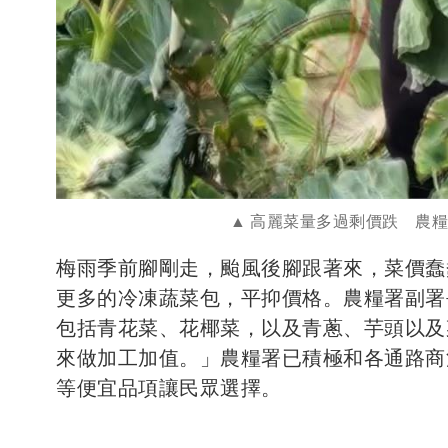
高麗菜量多過剩價跌 農
梅雨季前腳剛走，颱風後腳跟著來，菜價蠢
更多的冷凍蔬菜包，平抑價格。農糧署副署
包括青花菜、花椰菜，以及青蔥、芋頭以及
來做加工加值。」農糧署已積極和各通路商
等便宜品項讓民眾選擇。