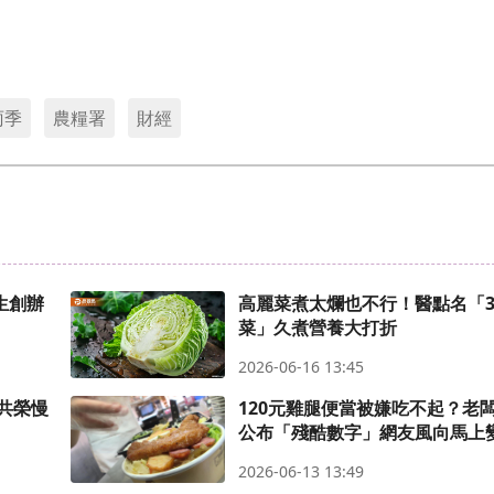
雨季
農糧署
財經
生創辦
高麗菜煮太爛也不行！醫點名「
菜」久煮營養大打折
2026-06-16 13:45
共榮慢
120元雞腿便當被嫌吃不起？老
公布「殘酷數字」網友風向馬上
2026-06-13 13:49