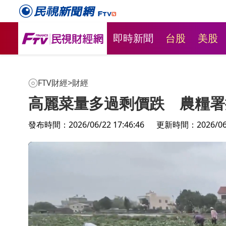
即時新聞
台股
美股
FTV財經
>
財經
高麗菜量多過剩價跌 農糧署
發布時間：2026/06/22 17:46:46
更新時間：2026/06/2
台股跌241點 投信連32買超撐
理財最錢線
漲
盤! 從台股題材&基本面健檢!跌
變數？"美
深反彈是陷阱