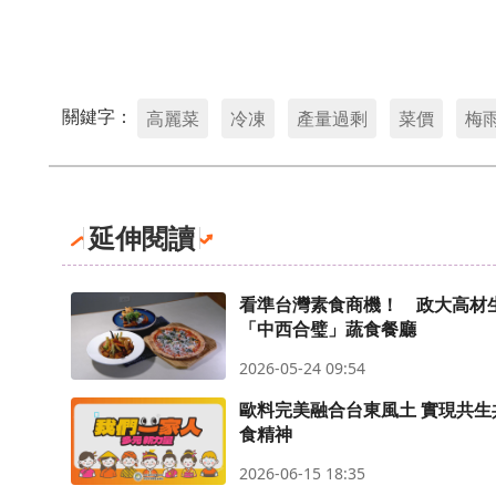
關鍵字：
高麗菜
冷凍
產量過剩
菜價
梅
延伸閱讀
看準台灣素食商機！ 政大高材
「中西合璧」蔬食餐廳
2026-05-24 09:54
歐料完美融合台東風土 實現共生
食精神
2026-06-15 18:35