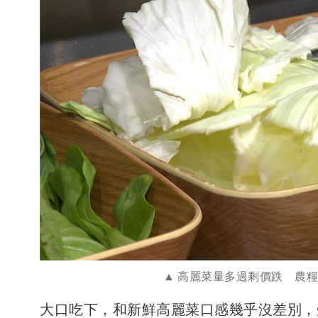
高麗菜量多過剩價跌 農
大口吃下，和新鮮高麗菜口感幾乎沒差別，