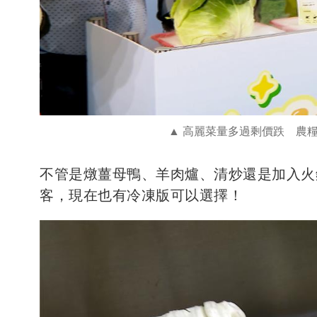
高麗菜量多過剩價跌 農
不管是燉薑母鴨、羊肉爐、清炒還是加入火
客，現在也有冷凍版可以選擇！