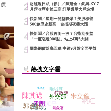
財經週日趴（影）／陳建全：鈞興-KY 7
加價
月營收歷史第三高 訂單爆單大戶進場
快新聞／星期一開盤噴爆？美股標普
500創歷史新高 台指期夜盤大漲
快新聞／台股再衝一波？台指期夜盤
「一度漲逾900點」站上4萬5大關
國際鋼價落底回穩 中鋼9月盤全面平盤
熱搜文字雲
啦啦隊
世界盃
行政院
陳其邁
朱立倫
外交部
網紅
伊朗
習近平
總統
郭台銘
氣象署