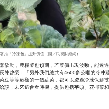
糧署推「冷凍包」提升價值（圖／民視財經網）
蠢欲動，農糧署也預期，若菜價出現波動，能透
長陳啓榮：「另外我們總共有4600多公噸的冷凍
菜豆等等這樣的一個蔬菜，都可以透過冷凍保鮮
洽談，未來還會看時機，提供包括芋頭、花椰菜