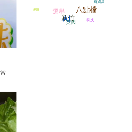
蘇貞昌
八點檔
選舉
基隆
AI
新竹
科技
英國
的常