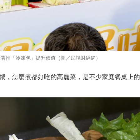
糧署推「冷凍包」提升價值（圖／民視財經網）
鍋，怎麼煮都好吃的高麗菜，是不少家庭餐桌上