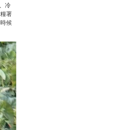
、冷
農糧署
的時候