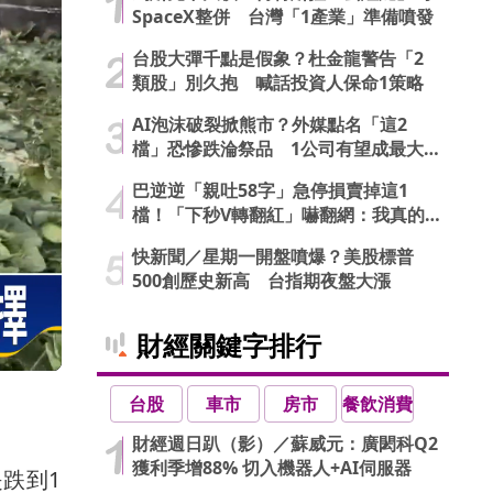
SpaceX整併 台灣「1產業」準備噴發
台股大彈千點是假象？杜金龍警告「2
類股」別久抱 喊話投資人保命1策略
AI泡沫破裂掀熊市？外媒點名「這2
檔」恐慘跌淪祭品 1公司有望成最大
贏家
巴逆逆「親吐58字」急停損賣掉這1
檔！「下秒V轉翻紅」嚇翻網：我真的
信了
快新聞／星期一開盤噴爆？美股標普
500創歷史新高 台指期夜盤大漲
財經關鍵字排行
台股
車市
房市
餐飲消費
財經週日趴（影）／蘇威元：廣閎科Q2
獲利季增88% 切入機器人+AI伺服器
跌到1