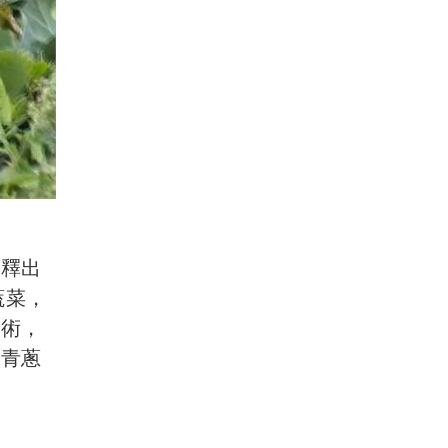
過釋出
蔬菜，
技術，
和青蔥