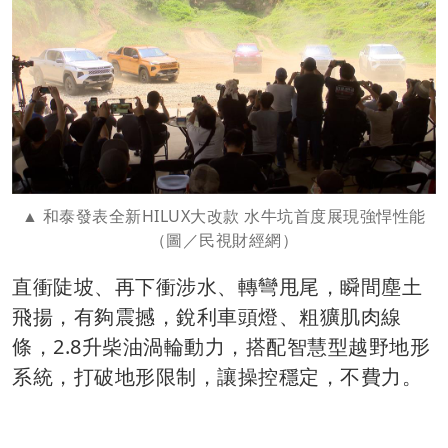
和泰發表全新HILUX大改款 水牛坑首度展現強悍性能
（圖／民視財經網）
直衝陡坡、再下衝涉水、轉彎甩尾，瞬間塵土
飛揚，有夠震撼，銳利車頭燈、粗獷肌肉線
條，2.8升柴油渦輪動力，搭配智慧型越野地形
系統，打破地形限制，讓操控穩定，不費力。