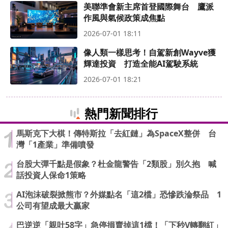
美聯準會新主席首登國際舞台 鷹派
作風與氣候政策成焦點
2026-07-01 18:11
像人類一樣思考！自駕新創Wayve獲
輝達投資 打造全能AI駕駛系統
2026-07-01 18:21
熱門新聞排行
馬斯克下大棋！傳特斯拉「去紅鏈」為SpaceX整併 台
灣「1產業」準備噴發
台股大彈千點是假象？杜金龍警告「2類股」別久抱 喊
話投資人保命1策略
AI泡沫破裂掀熊市？外媒點名「這2檔」恐慘跌淪祭品 1
公司有望成最大贏家
巴逆逆「親吐58字」急停損賣掉這1檔！「下秒V轉翻紅」