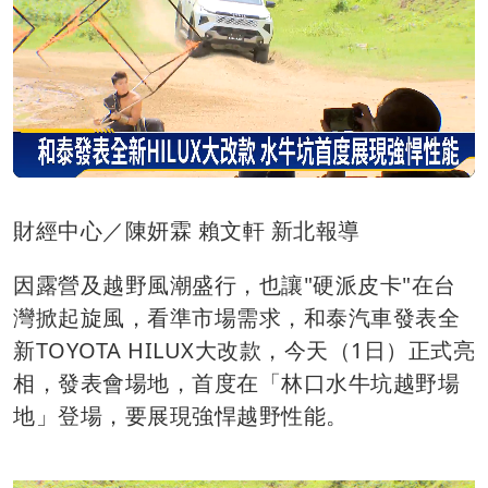
財經中心／陳妍霖 賴文軒 新北報導
因露營及越野風潮盛行，也讓"硬派皮卡"在台
灣掀起旋風，看準市場需求，和泰汽車發表全
新TOYOTA HILUX大改款，今天（1日）正式亮
相，發表會場地，首度在「林口水牛坑越野場
地」登場，要展現強悍越野性能。