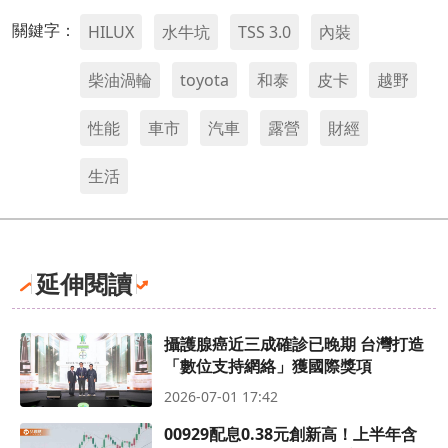
關鍵字：
HILUX
水牛坑
TSS 3.0
內裝
柴油渦輪
toyota
和泰
皮卡
越野
性能
車市
汽車
露營
財經
生活
延伸閱讀
攝護腺癌近三成確診已晚期 台灣打造
「數位支持網絡」獲國際獎項
2026-07-01 17:42
00929配息0.38元創新高！上半年含