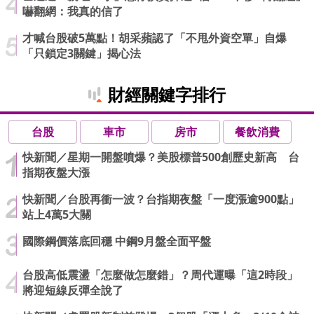
嚇翻網：我真的信了
才喊台股破5萬點！胡采蘋認了「不甩外資空單」自爆
「只鎖定3關鍵」揭心法
財經關鍵字排行
台股
車市
房市
餐飲消費
快新聞／星期一開盤噴爆？美股標普500創歷史新高 台
指期夜盤大漲
快新聞／台股再衝一波？台指期夜盤「一度漲逾900點」
站上4萬5大關
國際鋼價落底回穩 中鋼9月盤全面平盤
台股高低震盪「怎麼做怎麼錯」？周代運曝「這2時段」
將迎短線反彈全說了