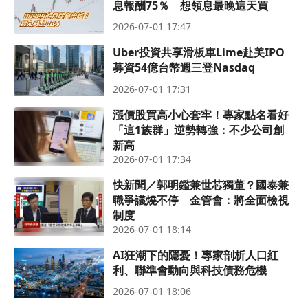
息報酬75％ 想領息最晚這天買
2026-07-01 17:47
Uber投資共享滑板車Lime赴美IPO
募資54億台幣週三登Nasdaq
2026-07-01 17:31
漲價股買高小心套牢！專家點名看好
「這1族群」逆勢轉強：不少公司創
新高
2026-07-01 17:34
快新聞／郭明鑑兼世芯獨董？國泰兼
職爭議燒不停 金管會：將全面檢視
制度
2026-07-01 18:14
AI狂潮下的隱憂！專家剖析人口紅
利、聯準會動向與科技債務危機
2026-07-01 18:06