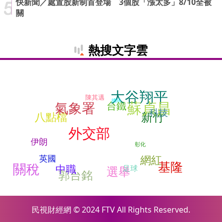
快新聞／處置股新制首登場 3個股「漲太多」8/10全被
關
熱搜文字雲
大谷翔平
陳其邁
總統
蘇貞昌
氣象署
台鐵
科技
八點檔
新竹
外交部
伊朗
彰化
網紅
英國
基隆
關稅
中職
足球
選舉
郭台銘
民視財經網 © 2024 FTV All Rights Reserved.