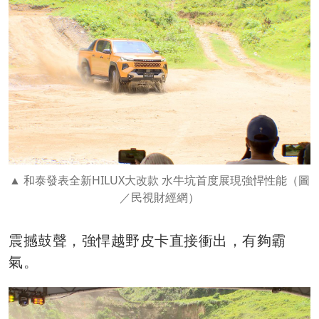
和泰發表全新HILUX大改款 水牛坑首度展現強悍性能（圖
／民視財經網）
震撼鼓聲，強悍越野皮卡直接衝出，有夠霸
氣。