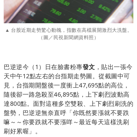
台股近期走勢驚心動魄，指數在高檔展開激烈大洗盤。
（圖／民視新聞網資料照）
巴逆逆今（1）日在臉書粉專
發文
，貼出一張今
天中午12點左右的台指期走勢圖。從截圖中可
見，台指期開盤後一度衝上47,695點的高位，
隨後卻一路急殺至46,895點，上下劇烈波動高
達800點。面對這種多空雙殺、上下劇烈刷洗的
盤勢，巴逆逆無奈直呼「你既然要漲就不要跌
嘛～～你要跌就不要漲咩～最近每天這樣洗刷
刷好累喔」。