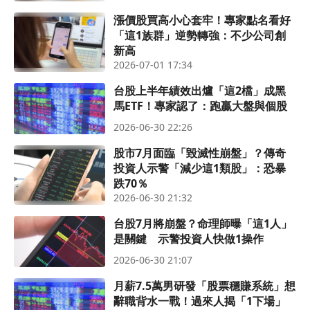
漲價股買高小心套牢！專家點名看好
「這1族群」逆勢轉強：不少公司創
新高
2026-07-01 17:34
台股上半年績效出爐「這2檔」成黑
馬ETF！專家認了：跑贏大盤與個股
2026-06-30 22:26
股市7月面臨「毀滅性崩盤」？傳奇
投資人示警「減少這1類股」：恐暴
跌70％
2026-06-30 21:32
台股7月將崩盤？命理師曝「這1人」
是關鍵 示警投資人快做1操作
2026-06-30 21:07
月薪7.5萬男研發「股票穩賺系統」想
辭職背水一戰！過來人揭「1下場」