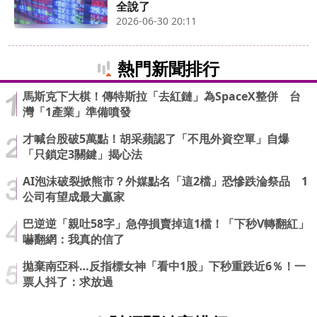
全說了
2026-06-30 20:11
熱門新聞排行
馬斯克下大棋！傳特斯拉「去紅鏈」為SpaceX整併 台
灣「1產業」準備噴發
才喊台股破5萬點！胡采蘋認了「不甩外資空單」自爆
「只鎖定3關鍵」揭心法
AI泡沫破裂掀熊市？外媒點名「這2檔」恐慘跌淪祭品 1
公司有望成最大贏家
巴逆逆「親吐58字」急停損賣掉這1檔！「下秒V轉翻紅」
嚇翻網：我真的信了
拋棄南亞科…反指標女神「看中1股」下秒重跌近6％！一
票人抖了：求放過