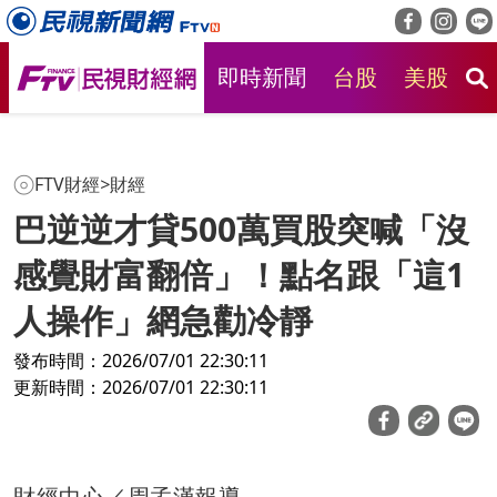
即時新聞
台股
美股
房
FTV財經
>
財經
巴逆逆才貸500萬買股突喊「沒
感覺財富翻倍」！點名跟「這1
人操作」網急勸冷靜
發布時間：2026/07/01 22:30:11
更新時間：2026/07/01 22:30:11
財經中心／周孟漢報導