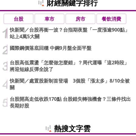
財經關鍵字排行
台股
車市
房市
餐飲消費
快新聞／台股再衝一波？台指期夜盤「一度漲逾900點」
站上4萬5大關
國際鋼價落底回穩 中鋼9月盤全面平盤
台股高低震盪「怎麼做怎麼錯」？周代運曝「這2時段」
將迎短線反彈全說了
快新聞／處置股新制首登場 3個股「漲太多」8/10全被
關
台股開高走低收跌170點 台股錯失轉強機會？三條件找出
長期好股
熱搜文字雲