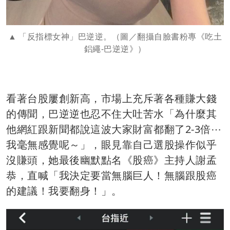
「反指標女神」巴逆逆。（圖／翻攝自臉書粉專《吃土
鋁繩-巴逆逆》）
看著台股屢創新高，市場上充斥著各種賺大錢
的傳聞，巴逆逆也忍不住大吐苦水「為什麼其
他網紅跟新聞都說這波大家財富都翻了2-3倍⋯
我毫無感覺呢～」，眼見靠自己選股操作似乎
沒賺頭，她最後幽默點名《股癌》主持人謝孟
恭，直喊「我決定要當無腦巨人！無腦跟股癌
的建議！我要翻身！」。