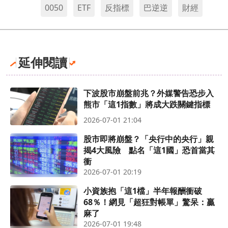
0050
ETF
反指標
巴逆逆
財經
延伸閱讀
下波股市崩盤前兆？外媒警告恐步入
熊市「這1指數」將成大跌關鍵指標
2026-07-01 21:04
股市即將崩盤？「央行中的央行」親
揭4大風險 點名「這1國」恐首當其
衝
2026-07-01 20:19
小資族抱「這1檔」半年報酬衝破
68％！網見「超狂對帳單」驚呆：贏
麻了
2026-07-01 19:48