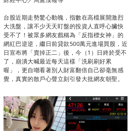
台股近期走勢驚心動魄，指數在高檔展開激烈
大洗盤，讓不少天天盯盤的投資人直呼心臟快
受不了！被眾多網友戲稱為「反指標女神」的
網紅巴逆逆，繼日前貸款500萬元進場買股，近
日宣布將「賣掉正二」後，今（1）日終於受不
了，崩潰大喊最近每天這樣「洗刷刷好累
喔」，更自嘲看著別人財富翻倍自己卻毫無感
覺，真實的散戶心聲立刻引發大批網友朝聖。