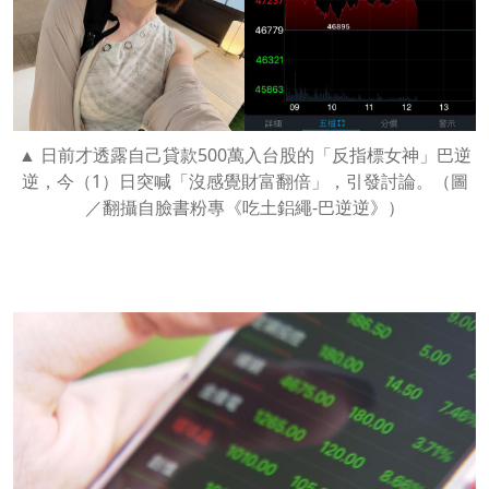
日前才透露自己貸款500萬入台股的「反指標女神」巴逆
逆，今（1）日突喊「沒感覺財富翻倍」，引發討論。（圖
／翻攝自臉書粉專《吃土鋁繩-巴逆逆》）