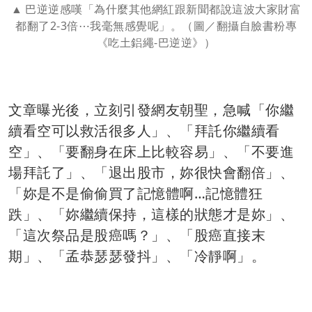
巴逆逆感嘆「為什麼其他網紅跟新聞都說這波大家財富
都翻了2-3倍⋯我毫無感覺呢」。（圖／翻攝自臉書粉專
《吃土鋁繩-巴逆逆》）
文章曝光後，立刻引發網友朝聖，急喊「你繼
續看空可以救活很多人」、「拜託你繼續看
空」、「要翻身在床上比較容易」、「不要進
場拜託了」、「退出股市，妳很快會翻倍」、
「妳是不是偷偷買了記憶體啊…記憶體狂
跌」、「妳繼續保持，這樣的狀態才是妳」、
「這次祭品是股癌嗎？」、「股癌直接末
期」、「孟恭瑟瑟發抖」、「冷靜啊」。