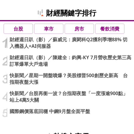
財經關鍵字排行
台股
車市
房市
餐飲消費
財經週日趴（影）／蘇威元：廣閎科Q2獲利季增88% 切
入機器人+AI伺服器
財經週日趴（影）／陳建全：鈞興-KY 7月營收歷史第三高
訂單爆單大戶進場
快新聞／星期一開盤噴爆？美股標普500創歷史新高 台
指期夜盤大漲
快新聞／台股再衝一波？台指期夜盤「一度漲逾900點」
站上4萬5大關
國際鋼價落底回穩 中鋼9月盤全面平盤