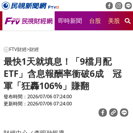
即時新聞
台股
美股
房
FTV財經
>
財經
最快1天就填息！「9檔月配
ETF」含息報酬率衝破6成 冠
軍「狂轟106%」賺翻
發布時間：2026/07/06 07:24:00
更新時間：2026/07/06 07:24:00
財經中心／李明融報導