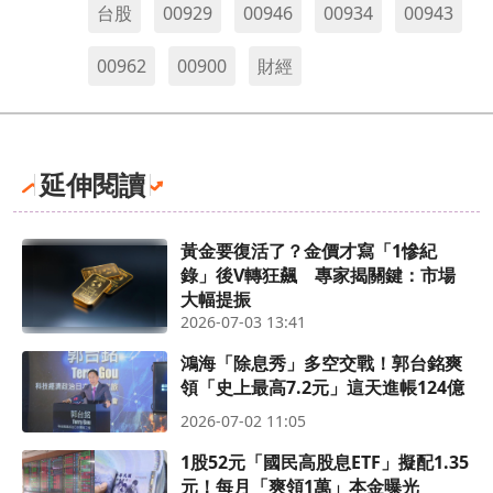
台股
00929
00946
00934
00943
00962
00900
財經
延伸閱讀
黃金要復活了？金價才寫「1慘紀
錄」後V轉狂飆 專家揭關鍵：市場
大幅提振
2026-07-03 13:41
鴻海「除息秀」多空交戰！郭台銘爽
領「史上最高7.2元」這天進帳124億
2026-07-02 11:05
1股52元「國民高股息ETF」擬配1.35
元！每月「爽領1萬」本金曝光