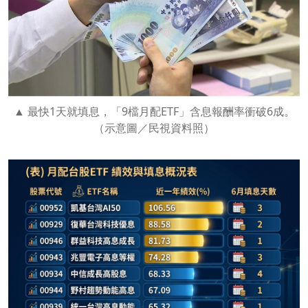
最快1天就填息，「9檔月配ETF」含息報酬率衝破6成。
（示意圖／民視資料照）