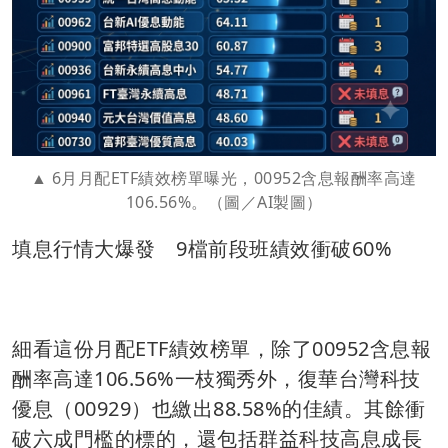
6月月配ETF績效榜單曝光，00952含息報酬率高達
106.56%。（圖／AI製圖）
填息行情大爆發 9檔前段班績效衝破60%
細看這份月配ETF績效榜單，除了00952含息報
酬率高達106.56%一枝獨秀外，復華台灣科技
優息（00929）也繳出88.58%的佳績。其餘衝
破六成門檻的標的，還包括群益科技高息成長