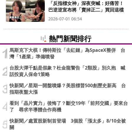
「反指標女神」深夜突喊：好痛苦！
巴逆逆宣布將「賣掉正二」買回這檔
2026-07-01 06:54
熱門新聞排行
馬斯克下大棋！傳特斯拉「去紅鏈」為SpaceX整併 台
灣「1產業」準備噴發
台股大彈千點是假象？杜金龍警告「2類股」別久抱 喊
話投資人保命1策略
快新聞／星期一開盤噴爆？美股標普500創歷史新高 台
指期夜盤大漲
看到「晶片實力」後悔了？斷交19年「前邦交國」要來台
了 尋求半導體合作商機
快新聞／處置股新制首登場 3個股「漲太多」8/10全被
關