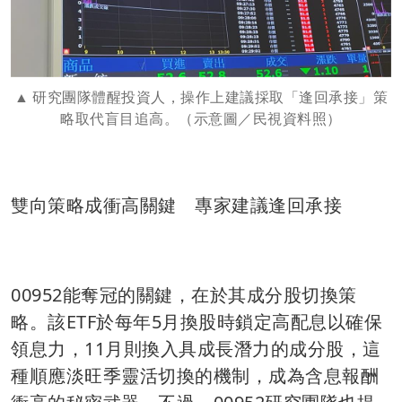
研究團隊體醒投資人，操作上建議採取「逢回承接」策
略取代盲目追高。（示意圖／民視資料照）
雙向策略成衝高關鍵 專家建議逢回承接
00952能奪冠的關鍵，在於其成分股切換策
略。該ETF於每年5月換股時鎖定高配息以確保
領息力，11月則換入具成長潛力的成分股，這
種順應淡旺季靈活切換的機制，成為含息報酬