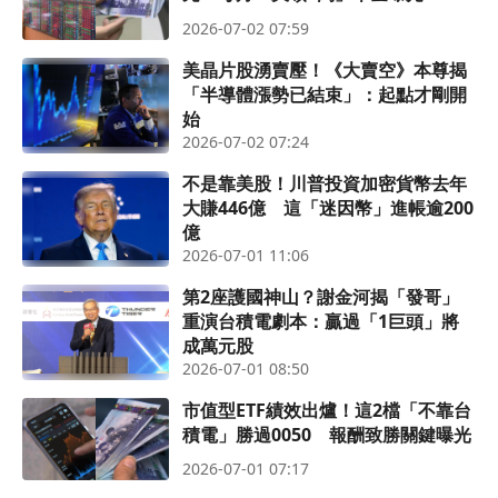
2026-07-02 07:59
美晶片股湧賣壓！《大賣空》本尊揭
「半導體漲勢已結束」：起點才剛開
始
2026-07-02 07:24
不是靠美股！川普投資加密貨幣去年
大賺446億 這「迷因幣」進帳逾200
億
2026-07-01 11:06
第2座護國神山？謝金河揭「發哥」
重演台積電劇本：贏過「1巨頭」將
成萬元股
2026-07-01 08:50
市值型ETF績效出爐！這2檔「不靠台
積電」勝過0050 報酬致勝關鍵曝光
2026-07-01 07:17