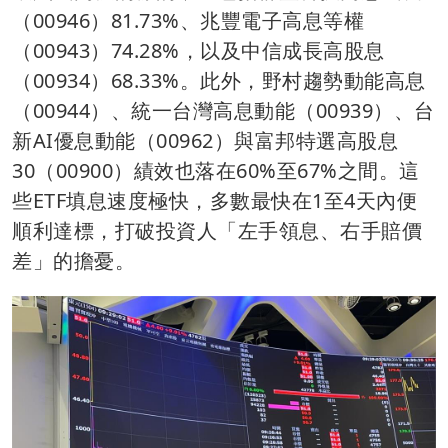
（00946）81.73%、兆豐電子高息等權
（00943）74.28%，以及中信成長高股息
（00934）68.33%。此外，野村趨勢動能高息
（00944）、統一台灣高息動能（00939）、台
新AI優息動能（00962）與富邦特選高股息
30（00900）績效也落在60%至67%之間。這
些ETF填息速度極快，多數最快在1至4天內便
順利達標，打破投資人「左手領息、右手賠價
差」的擔憂。