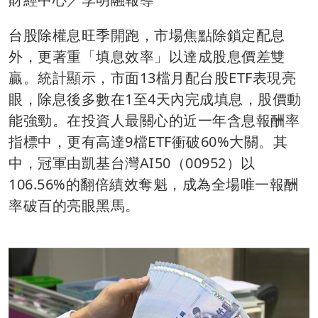
台股除權息旺季開跑，市場焦點除鎖定配息
外，更著重「填息效率」以達成股息價差雙
贏。統計顯示，市面13檔月配台股ETF表現亮
眼，除息後多數在1至4天內完成填息，股價動
能強勁。在投資人最關心的近一年含息報酬率
指標中，更有高達9檔ETF衝破60%大關。其
中，冠軍由凱基台灣AI50（00952）以
106.56%的翻倍績效奪魁，成為全場唯一報酬
率破百的亮眼黑馬。