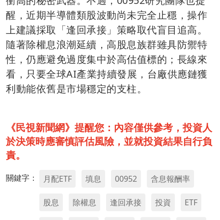
衝高的秘密武器。不過，00952研究團隊也提
醒，近期半導體類股波動尚未完全止穩，操作
上建議採取「逢回承接」策略取代盲目追高。
隨著除權息浪潮延續，高股息族群雖具防禦特
性，仍應避免過度集中於高估值標的；長線來
看，只要全球AI產業持續發展，台廠供應鏈獲
利動能依舊是市場穩定的支柱。
《民視新聞網》提醒您：內容僅供參考，投資人
於決策時應審慎評估風險，並就投資結果自行負
責。
關鍵字：
月配ETF
填息
00952
含息報酬率
股息
除權息
逢回承接
投資
ETF