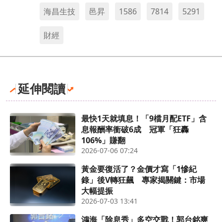
海昌生技
邑昇
1586
7814
5291
財經
延伸閱讀
最快1天就填息！「9檔月配ETF」含
息報酬率衝破6成 冠軍「狂轟
106%」賺翻
2026-07-06 07:24
黃金要復活了？金價才寫「1慘紀
錄」後V轉狂飆 專家揭關鍵：市場
大幅提振
2026-07-03 13:41
鴻海「除息秀」多空交戰！郭台銘爽