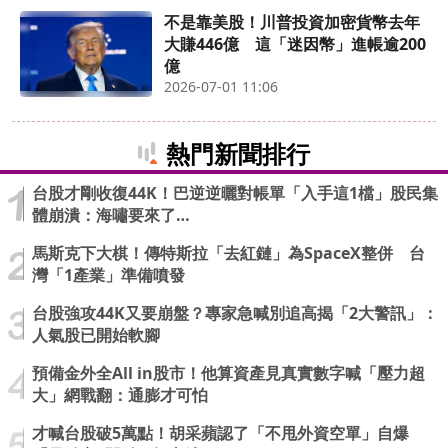
不是靠美股！川普投資加密貨幣去年
大賺446億 這「迷因幣」進帳逾200
億
2026-07-01 11:06
熱門新聞排行
台股才剛收復44K！巴逆逆曬對帳單「入手這1檔」股民集
體崩潰：海嘯要來了…
馬斯克下大棋！傳特斯拉「去紅鏈」為SpaceX整併 台
灣「1產業」準備噴發
台股強攻44K又要崩盤？專家急喊別追高揭「2大警訊」：
人氣股已開始軟腳
預備金外全All in股市！他算資產見真實數字喊「壓力超
大」網戰翻：通膨才可怕
才喊台股破5萬點！胡采蘋認了「不甩外資空單」自爆