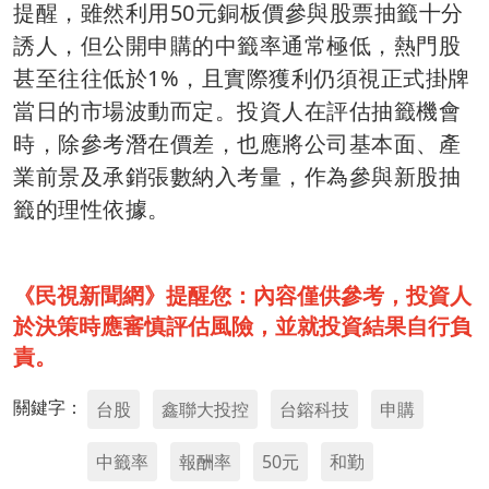
提醒，雖然利用50元銅板價參與股票抽籤十分
誘人，但公開申購的中籤率通常極低，熱門股
甚至往往低於1%，且實際獲利仍須視正式掛牌
當日的市場波動而定。投資人在評估抽籤機會
時，除參考潛在價差，也應將公司基本面、產
業前景及承銷張數納入考量，作為參與新股抽
籤的理性依據。
《民視新聞網》提醒您：內容僅供參考，投資人
於決策時應審慎評估風險，並就投資結果自行負
責。
關鍵字：
台股
鑫聯大投控
台鎔科技
申購
中籤率
報酬率
50元
和勤