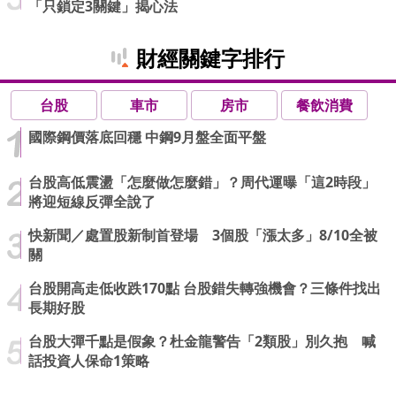
「只鎖定3關鍵」揭心法
財經關鍵字排行
台股
車市
房市
餐飲消費
國際鋼價落底回穩 中鋼9月盤全面平盤
台股高低震盪「怎麼做怎麼錯」？周代運曝「這2時段」
將迎短線反彈全說了
快新聞／處置股新制首登場 3個股「漲太多」8/10全被
關
台股開高走低收跌170點 台股錯失轉強機會？三條件找出
長期好股
台股大彈千點是假象？杜金龍警告「2類股」別久抱 喊
話投資人保命1策略