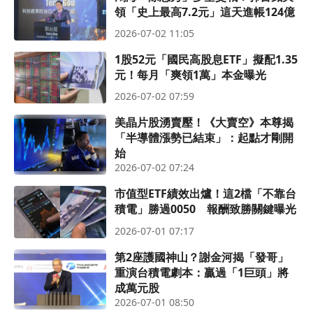
領「史上最高7.2元」這天進帳124億
2026-07-02 11:05
1股52元「國民高股息ETF」擬配1.35
元！每月「爽領1萬」本金曝光
2026-07-02 07:59
美晶片股湧賣壓！《大賣空》本尊揭
「半導體漲勢已結束」：起點才剛開
始
2026-07-02 07:24
市值型ETF績效出爐！這2檔「不靠台
積電」勝過0050 報酬致勝關鍵曝光
2026-07-01 07:17
第2座護國神山？謝金河揭「發哥」
重演台積電劇本：贏過「1巨頭」將
成萬元股
2026-07-01 08:50