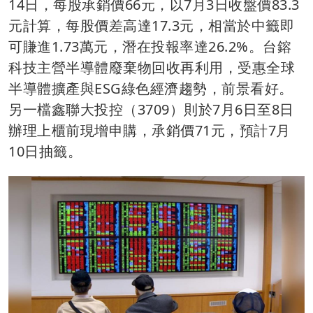
14日，每股承銷價66元，以7月3日收盤價83.3
元計算，每股價差高達17.3元，相當於中籤即
可賺進1.73萬元，潛在投報率達26.2%。台鎔
科技主營半導體廢棄物回收再利用，受惠全球
半導體擴產與ESG綠色經濟趨勢，前景看好。
另一檔鑫聯大投控（3709）則於7月6日至8日
辦理上櫃前現增申購，承銷價71元，預計7月
10日抽籤。