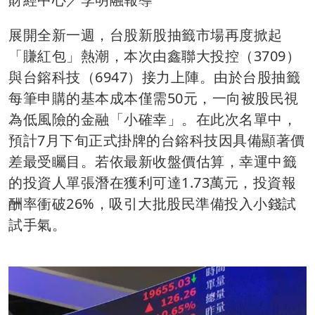
展開全新一週，台股新股抽籤市場再度掀起
「賺紅包」熱潮，本次由鑫聯大投控（3709）
與台鎔科技（6947）接力上陣。由於台股抽籤
每筆申購的基本成本僅需50元，一向被股民視
為低風險的金融「小確幸」。在此次名單中，
預計7月下旬正式掛牌的台鎔科技因具備顯著價
差最受矚目。若依最新收盤價估算，幸運中籤
的投資人單張潛在獲利可達1.73萬元，投資報
酬率衝破26%，吸引大批股民準備投入小錢試
試手氣。