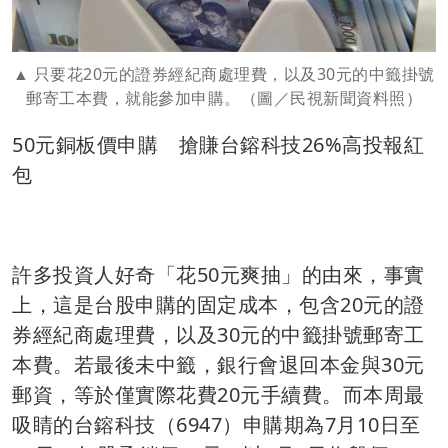
只要花20元的證券經紀商處理費，以及30元的中籤掛號
郵寄工本費，就能參加申購。（圖／民視新聞資料照）
50元銅板價申購 搶賺台鎔科技26%高投報紅
包
許多投資人好奇「花50元爽抽」的由來，事實
上，這是台股申購的固定成本，包含20元的證
券經紀商處理費，以及30元的中籤掛號郵寄工
本費。若最後未中籤，銀行會退回本金與30元
郵資，等於僅實際花費20元手續費。而本周最
吸睛的台鎔科技（6947）申購期為7月10日至