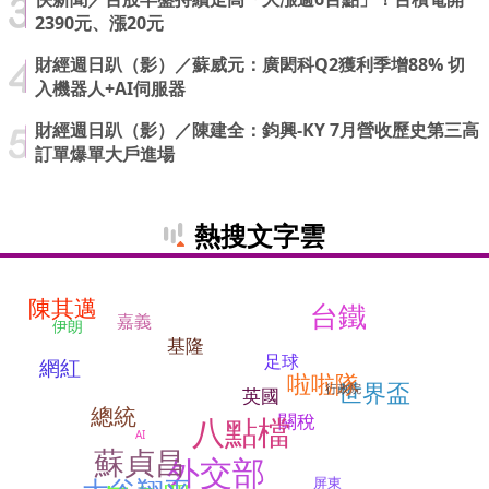
2390元、漲20元
財經週日趴（影）／蘇威元：廣閎科Q2獲利季增88% 切
入機器人+AI伺服器
財經週日趴（影）／陳建全：鈞興-KY 7月營收歷史第三高
訂單爆單大戶進場
熱搜文字雲
陳其邁
台鐵
嘉義
伊朗
基隆
足球
網紅
啦啦隊
世界盃
行政院
英國
總統
關稅
八點檔
AI
蘇貞昌
外交部
屏東