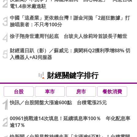
電1.4奈米廠進駐
中國「這產業」更依賴台灣！謝金河拋「2超狂數據」打
臉唱衰者：不只考100分
徐子翔身世遭周刊起底 台玻夫人徐莉玲首談長子離世
財經週日趴（影）／蘇威元：廣閎科Q2獲利季增88% 切
入機器人+AI伺服器
財經關鍵字排行
台股
車市
房市
餐飲消費
快訊／台股開盤大漲逾600點 台積電漲25元
00961挑戰連14次填息！延續填息率100％ 年化配息率
逾17％
快新聞／台股早盤持續走高「大漲逾6百點」！台積電開