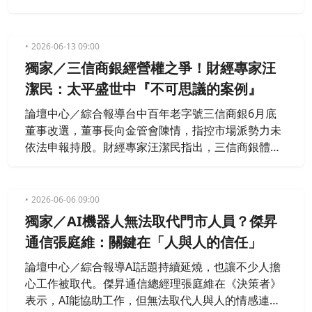
離，對建商背景股東格外審慎。銀行法規定持股逾
5％須申報，分散持股但「同一個口袋」恐踩紅線。
真正關鍵不在席次數字，而在股東實質背景。
2026-06-13 09:00
獨家／三信商銀經營權之爭！財經專家汪
潔民：太平盛世中『不可思議的案例』
論壇中心／綜合報導台中百年老字號三信商銀6月底
董事改選，董事長向金管會陳情，指控市場派勢力未
依法申報持股。財經專家汪潔民指出，三信商銀體質
穩健，長年成為資本競逐焦點。目前金融併購更受金
管會嚴格把關，此案堪稱太平盛世中「不可思議的案
例」。
2026-06-06 09:00
獨家／AI機器人無法取代門市人員？傑昇
通信張庭維：關鍵在「人與人的信任」
論壇中心／綜合報導AI話題持續延燒，也讓不少人擔
心工作被取代。傑昇通信總經理張庭維在《決策者》
表示，AI能協助工作，但無法取代人與人的情感連