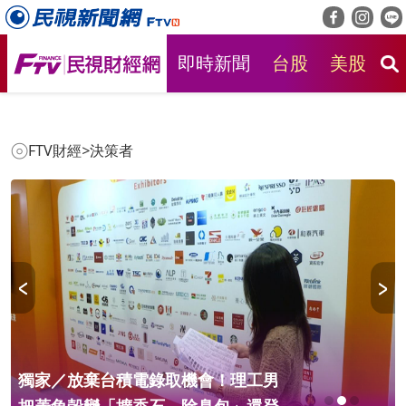
即時新聞
台股
美股
房
FTV財經
>
決策者
獨家／放棄台積電錄取機會！理工男