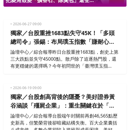
把菱角殼變「擴香石、除臭包」還登
上時裝週
2026-06-27 09:00
獨家／台股重挫1683點失守45K！「多頭
總司令」張錫：布局璞玉指數「賺耐心
財」
論壇中心／綜合報導昨日台股重挫1683點，創史上第
三大跌點並失守45000點。散戶除了追逐熱門股，還
有更穩健的選擇嗎？今年初問世的「臺灣璞玉指
數」，精選331檔連續三年獲利且配息穩定的中堅企
業，波動小、本益比低。張錫認為這類標的適合作長
線配置，「投資是耐心財」，好公司放久了，自然體
2026-06-19 09:00
現價值。
獨家／台股創高背後的隱憂？美好證券黃
谷涵談「殭屍企業」：重生關鍵在於「這
一步」
論壇中心／綜合報導台股端午封關前再創46,565點歷
史新高，但繁榮背後卻暗藏結構失衡。百大企業囊括
八成市值，多數企業卻陷入接班與成長困境。美好證