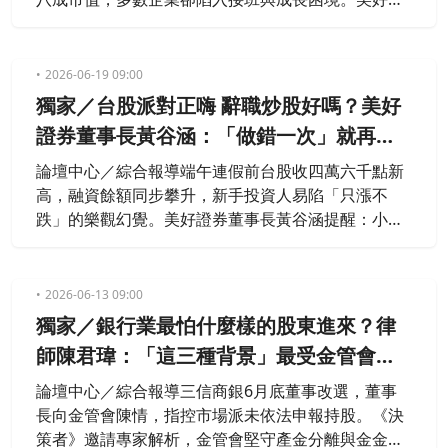
券董事長黃谷涵指出，透過資本整合與年輕世代接
棒，活化沉睡企業，才能提升台灣競爭力，讓金融成
為推動社會共榮的力量。
2026-06-19 09:00
獨家／台股派對正嗨 辭職炒股好嗎？美好
證券董事長黃谷涵：「做錯一次」就再見
了！
論壇中心／綜合報導端午連假前台股收四萬六千點新
高，融資餘額同步攀升，新手投資人易陷「只漲不
跌」的樂觀幻覺。美好證券董事長黃谷涵提醒：小心
槓桿，一次融資斷頭足以抹去數十年累積。他舉巴菲
特年化報酬率約20%為例，勸投資人回歸長期投資，
靠時間複利而非短線運氣。他更將公司更名為「美好
2026-06-13 09:00
證券」，實踐金融向善，讓資本服務社會，形成正向
獨家／銀行業最怕什麼樣的股東進來？律
循環。
師陳君瑋：「這三種背景」最受金管會關
注！.
論壇中心／綜合報導三信商銀6月底董事改選，董事
長向金管會陳情，指控市場派未依法申報持股。《決
策者》邀請專家解析，金管會堅守產金分離與金金分