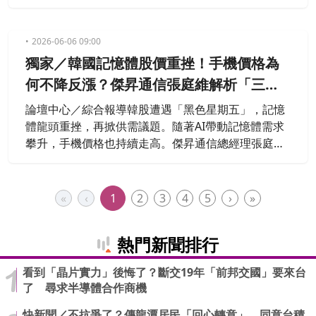
結。尤其許多中高齡用戶購買手機後，仍仰賴門市協
助設定，服務仍是實體通路最大優勢。從小在通訊行
長大的他，也分享父母創業故事與門市趣聞，帶您回
2026-06-06 09:00
顧台灣通訊產業演變趨勢。
獨家／韓國記憶體股價重挫！手機價格為
何不降反漲？傑昇通信張庭維解析「三大
關鍵」
論壇中心／綜合報導韓股遭遇「黑色星期五」，記憶
體龍頭重挫，再掀供需議題。隨著AI帶動記憶體需求
攀升，手機價格也持續走高。傑昇通信總經理張庭維
指出，手機已成生活剛需，雖然價格上漲，但消費者
仍得買單，只是換機週期拉長、市場規模縮小。面對
競爭，傑昇以挑戰市場最低價搶市占，但他強調，價
«
‹
1
2
3
4
5
›
»
格只是敲門磚，真正留住顧客的關鍵，仍是門市服務
與人情溫度。
熱門新聞排行
看到「晶片實力」後悔了？斷交19年「前邦交國」要來台
了 尋求半導體合作商機
快新聞／不抗爭了？傳龍潭居民「回心轉意」 同意台積