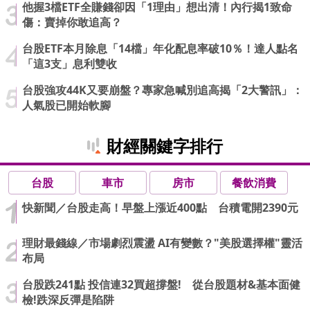
他握3檔ETF全賺錢卻因「1理由」想出清！內行揭1致命
傷：賣掉你敢追高？
台股ETF本月除息「14檔」年化配息率破10％！達人點名
「這3支」息利雙收
台股強攻44K又要崩盤？專家急喊別追高揭「2大警訊」：
人氣股已開始軟腳
財經關鍵字排行
台股
車市
房市
餐飲消費
快新聞／台股走高！早盤上漲近400點 台積電開2390元
理財最錢線／市場劇烈震盪 AI有變數？"美股選擇權"靈活
布局
台股跌241點 投信連32買超撐盤! 從台股題材&基本面健
檢!跌深反彈是陷阱