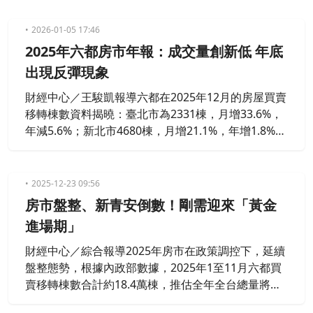
入千萬房貸時代，相較10年前足足增加逾350萬元。
2026-01-05 17:46
2025年六都房市年報：成交量創新低 年底
出現反彈現象
財經中心／王駿凱報導六都在2025年12月的房屋買賣
移轉棟數資料揭曉：臺北市為2331棟，月增33.6%，
年減5.6%；新北市4680棟，月增21.1%，年增1.8%；
桃園市3792棟，月增28.4%，年減13%；臺中市3951
棟，月增12.5%，年減15.1%；臺南市2069棟，月增3
0.6%，年增1.8%；高雄市3069棟，月增35.9%，年減
2025-12-23 09:56
8%。整體六都在12月共計移轉19892棟，月增2
房市盤整、新青安倒數！剛需迎來「黃金
進場期」
財經中心／綜合報導2025年房市在政策調控下，延續
盤整態勢，根據內政部數據，2025年1至11月六都買
賣移轉棟數合計約18.4萬棟，推估全年全台總量將落
於24.8萬至27.2萬棟之間，恐創近年新低。專家指