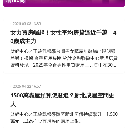
80萬
易增
2026-05-08 13:35
女力買房崛起！女性平均房貸逼近千萬 4
0歲成主力
財經中心／王駿凱報導台灣男女購屋年齡層出現明顯
差異！根據 台灣房屋集團 統計金融聯徵中心新增房貸
資料發現，2025年全台男性申貸購屋主力集中在30至
35歲，占比達19.7%；女性則以40至45歲族群為最大
宗，占比18.1%，顯示女性購屋力正快速崛起。
2026-04-22 16:57
1500萬購屋預算怎麼選？新北成屋空間更
大
財經中心／王駿凱報導隨著新北房價持續攀升，1,500
萬元已成為不少首購族的購屋上限。