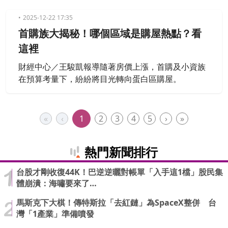
出，目前房市呈現「量縮價穩」態勢，建商為吸引剛
性買盤，紛紛轉向「精質化」策略，聚焦品牌力與地
2025-12-22 17:35
段優勢。隨著購屋政策紅利「新青安貸款」進入倒數
首購族大揭秘！哪個區域是購屋熱點？看
計時，年前正是剛需族群鎖定低利、享受建商讓利的
這裡
入場時機。
財經中心／王駿凱報導隨著房價上漲，首購及小資族
在預算考量下，紛紛將目光轉向蛋白區購屋。
«
‹
1
2
3
4
5
›
»
熱門新聞排行
台股才剛收復44K！巴逆逆曬對帳單「入手這1檔」股民集
體崩潰：海嘯要來了…
馬斯克下大棋！傳特斯拉「去紅鏈」為SpaceX整併 台
灣「1產業」準備噴發