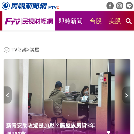
即時新聞
台股
美股
房
FTV財經
>
購屋
青安助攻還是加壓？購屋族房貸3年
股市