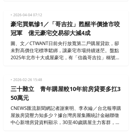
2026-04-04 07:12
豪宅買氣慘1／「哥吉拉」甦醒半價搶市咬
冠軍 億元豪宅交易卻大減4成
圖、文／CTWANT日前央行放寬第二戶購屋貸款，卻
未對高價住宅標準鬆綁，讓豪宅市場持續迷茫。盤點
2025年北市十大成屋豪宅，有「信義哥吉拉」稱號的
旋轉豪宅「陶朱隱園」在完工多年後開胡，將蟬聯4
年冠軍的「One Park Taipei元利信義聯勤」擠下，以
每坪364萬元成為2025年豪宅王。不過整體而言，去
2026-02-26 15:48
年豪宅市場表現可以說是蒼白無力、缺少亮點，甚至
三十難立 青年購屋較10年前房貸要多扛3
統計還發現，相較前一年度，億元豪宅交易大減4
50萬元
成。
CNEWS匯流新聞網記者謝東明、李衣綸／台北報導購
屋族房貸壓力知多少？據台灣房屋集團統計金融聯徵
中心新增房貸資料顯示，30至40歲購屋主力客群，20
25年前3季平均房貸金額已攀升至1003萬元，正式跨