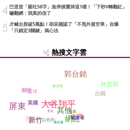
巴逆逆「親吐58字」急停損賣掉這1檔！「下秒V轉翻紅」
嚇翻網：我真的信了
才喊台股破5萬點！胡采蘋認了「不甩外資空單」自爆
「只鎖定3關鍵」揭心法
熱搜文字雲
郭台銘
外交部
蘇貞昌
關稅
足球
台鐵
大谷翔平
英國
屏東
八點檔
其他
嘉義
彰化
中職
網紅
氣象署
選舉
新竹
以色列
陳其邁