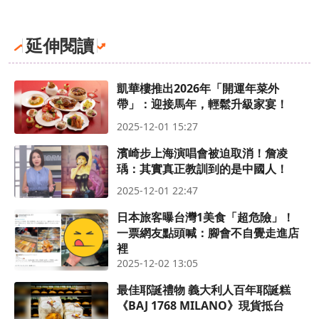
延伸閱讀
凱華樓推出2026年「開運年菜外
帶」：迎接馬年，輕鬆升級家宴！
2025-12-01 15:27
濱崎步上海演唱會被迫取消！詹凌
瑀：其實真正教訓到的是中國人！
2025-12-01 22:47
日本旅客曝台灣1美食「超危險」！
一票網友點頭喊：腳會不自覺走進店
裡
2025-12-02 13:05
最佳耶誕禮物 義大利人百年耶誕糕
《BAJ 1768 MILANO》現貨抵台