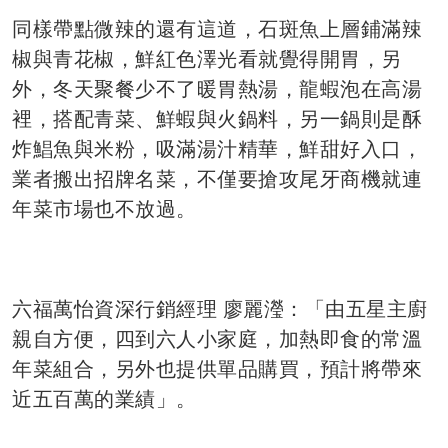
同樣帶點微辣的還有這道，石斑魚上層鋪滿辣
椒與青花椒，鮮紅色澤光看就覺得開胃，另
外，冬天聚餐少不了暖胃熱湯，龍蝦泡在高湯
裡，搭配青菜、鮮蝦與火鍋料，另一鍋則是酥
炸鯧魚與米粉，吸滿湯汁精華，鮮甜好入口，
業者搬出招牌名菜，不僅要搶攻尾牙商機就連
年菜市場也不放過。
六福萬怡資深行銷經理 廖麗瀅：「由五星主廚
親自方便，四到六人小家庭，加熱即食的常溫
年菜組合，另外也提供單品購買，預計將帶來
近五百萬的業績」。