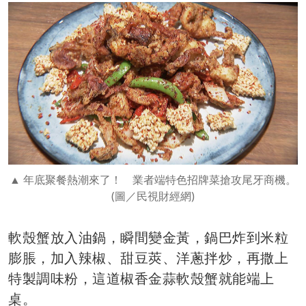
年底聚餐熱潮來了！ 業者端特色招牌菜搶攻尾牙商機。
(圖／民視財經網)
軟殼蟹放入油鍋，瞬間變金黃，鍋巴炸到米粒
膨脹，加入辣椒、甜豆莢、洋蔥拌炒，再撒上
特製調味粉，這道椒香金蒜軟殼蟹就能端上
桌。