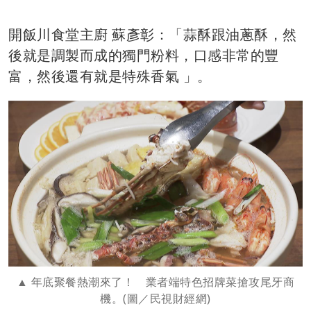
開飯川食堂主廚 蘇彥彰：「蒜酥跟油蔥酥，然
後就是調製而成的獨門粉料，口感非常的豐
富，然後還有就是特殊香氣 」。
年底聚餐熱潮來了！ 業者端特色招牌菜搶攻尾牙商
機。(圖／民視財經網)