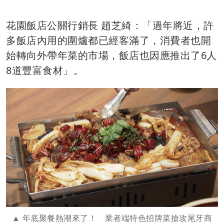
花園飯店公關行銷長 趙芝綺：「過年將近，許
多飯店內用的圍爐都已經客滿了，消費者也開
始轉向外帶年菜的市場，飯店也因應推出了6人
8道豐富食材」。
年底聚餐熱潮來了！ 業者端特色招牌菜搶攻尾牙商