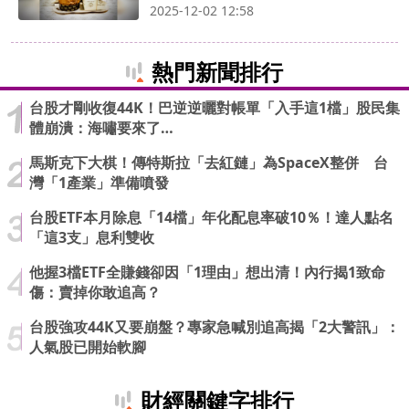
2025-12-02 12:58
熱門新聞排行
台股才剛收復44K！巴逆逆曬對帳單「入手這1檔」股民集
體崩潰：海嘯要來了…
馬斯克下大棋！傳特斯拉「去紅鏈」為SpaceX整併 台
灣「1產業」準備噴發
台股ETF本月除息「14檔」年化配息率破10％！達人點名
「這3支」息利雙收
他握3檔ETF全賺錢卻因「1理由」想出清！內行揭1致命
傷：賣掉你敢追高？
台股強攻44K又要崩盤？專家急喊別追高揭「2大警訊」：
人氣股已開始軟腳
財經關鍵字排行