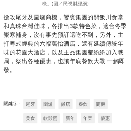
機。(圖／民視財經網)
搶攻尾牙及圍爐商機，饗賓集團的開飯川食堂
和真珠台灣佳味，各推出3款特色菜，適合冬季
禦寒補身，沒有事先預訂還吃不到，另外，主
打粵式經典的六福萬怡酒店，還有延續傳統年
味的花園大酒店，以及王品集團都紛紛加入戰
局，祭出各種優惠，也讓年底餐飲大戰 一觸即
發。
關鍵字：
尾牙
圍爐
飯店
餐飲
商機
美食
軟殼蟹
新年
年菜
優惠