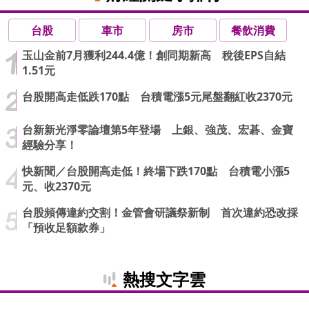
台股
車市
房市
餐飲消費
玉山金前7月獲利244.4億！創同期新高 稅後EPS自結
1.51元
台股開高走低跌170點 台積電漲5元尾盤翻紅收2370元
台新新光淨零論壇第5年登場 上銀、強茂、宏碁、金寶
經驗分享！
快新聞／台股開高走低！終場下跌170點 台積電小漲5
元、收2370元
台股頻傳違約交割！金管會研議祭新制 首次違約恐改採
「預收足額款券」
熱搜文字雲