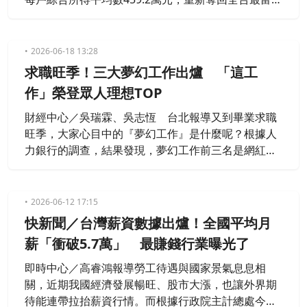
寶座，不僅平均所得高居全國第一，中位數更高達34
3.4萬元，可說是「最富也均富」。至於去年奪冠的台
北市松山區中華里，今年則退居第三名。
2026-06-18 13:28
求職旺季！三大夢幻工作出爐 「這工
作」榮登眾人理想TOP
財經中心／吳瑞霖、吳志恆 台北報導又到畢業求職
旺季，大家心目中的『夢幻工作』是什麼呢？根據人
力銀行的調查，結果發現，夢幻工作前三名是網紅自
媒體、遊戲試玩員、心理諮商師，而且夢幻薪資要達
年收入126萬才算合格！但殘酷的是，很多人心裡想
的跟現實真的差很大。
2026-06-12 17:15
快新聞／台灣薪資數據出爐！全國平均月
薪「衝破5.7萬」 最賺錢行業曝光了
即時中心／高睿鴻報導勞工待遇與國家景氣息息相
關，近期我國經濟發展暢旺、股市大漲，也讓外界期
待能連帶拉抬薪資行情。而根據行政院主計總處今