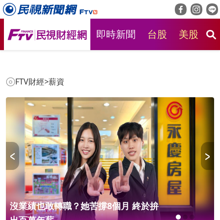
即時新聞
台股
美股
房
FTV財經
>
薪資
沒業績也敢轉職？她苦撐8個月 終於拚