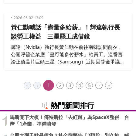
msung）才剛與工會達成獎金協議，成功化解罷工危
機。
2026-06-02 13:09
黃仁勳喊話「盡量多給薪」！輝達執行長
談勞工權益 三星罷工成借鏡
輝達（Nvidia）執行長黃仁勳在前往南韓訪問前夕，
公開呼籲企業應「盡可能多付薪水」給員工。這番言
論正值晶片巨頭三星（Samsung）近期因獎金爭議險
些爆發大規模罷工之際，引發科技業界高度關注。
«
‹
1
2
3
4
5
›
»
熱門新聞排行
馬斯克下大棋！傳特斯拉「去紅鏈」為SpaceX整併 台
灣「1產業」準備噴發
台股大彈千點是假象？杜金龍警告「2類股」別久抱 喊