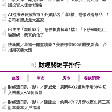
話投資人保命1策略
AI泡沫破裂掀熊市？外媒點名「這2檔」恐慘跌淪祭品 1
公司有望成最大贏家
巴逆逆「親吐58字」急停損賣掉這1檔！「下秒V轉翻紅」
嚇翻網：我真的信了
快新聞／星期一開盤噴爆？美股標普500創歷史新高 台
指期夜盤大漲
財經關鍵字排行
台股
車市
房市
餐飲消費
財經週日趴（影）／蘇威元：廣閎科Q2獲利季增88% 切
入機器人+AI伺服器
財經週日趴（影）／陳建全：鈞興-KY 7月營收歷史第三高
訂單爆單大戶進場