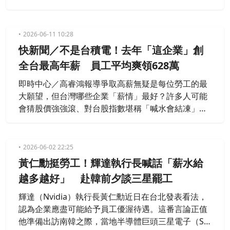
（12）日公布的4月薪資數據，全體受僱員工（含本
國籍、外國籍之全時員工及部分工時員工）平均的經
常性薪資為5萬2063元，年增率3.16％；若加上獎
2026-06-11 10:28
金、加班費等非經常性薪資8340元，合計後的平均總
快新聞／不是台積電！去年「這企業」創
薪資達到5萬7486元，年增率3.60％。若改看經常性
全台最高年薪 員工平均爽領628萬
薪資的中位數，則
即時中心／高睿鴻報導爭取高薪無疑是每位勞工的最
大願望，但台灣哪些企業「薪情」最好？許多人可能
會猜股價強強滾、對台股指數堪稱「喊水會結凍」的
台積電，但最新統計資料顯示，台積電雖然確實高
薪，卻非平均薪資最高的上市櫃公司。據悉，台灣證
交所及櫃買中心近日公布「2025年上市櫃公司平均員
2026-06-02 22:25
工薪資」，上市公司前5高薪，分別為日月光投控628.
黃仁勳挺勞工！輝達執行長喊話「薪水給
2萬、祥碩565.7萬、精成科487.2萬、聯發科459.9
越多越好」 赴韓前夕談三星罷工
萬、瑞昱4
輝達（Nvidia）執行長黃仁勳近日在台北發表看法，
認為企業應盡可能給予員工優渥待遇。這番言論正值
他準備出訪南韓之際，當地半導體巨頭三星電子（Sa