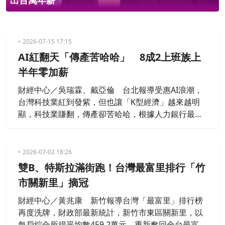
出百萬年薪
2026-07-15 17:15
AI紅翻天「傳產苦哈哈」 8成2上班族上
半年零加薪
財經中心／吳瑞霖、戴亞倫 台北報導受惠AI浪潮，
台灣科技業紅到發紫，但也讓「K型經濟」越來越明
顯，科技業賺翻，傳產卻苦哈哈，根據人力銀行最新
調查，高達八成二的上班族，今年上半年「根本沒有
加薪」！不少上班族乾脆自救，下班「斜槓」，有人
算塔羅牌，也有資深室內設計師，因為接不到案子，
2026-07-02 18:26
兼當客服人員。
雙B、特斯拉滿街跑！台灣最富里排行「竹
市關新里」摘冠
財經中心／黃兆康 新竹報導台灣「最富里」排行榜
再度洗牌，財政部最新統計，新竹市東區關新里，以
每戶綜合所得平均數459.2萬元，重新奪回全台最富里