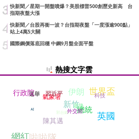
快新聞／星期一開盤噴爆？美股標普500創歷史新高 台
指期夜盤大漲
快新聞／台股再衝一波？台指期夜盤「一度漲逾900點」
站上4萬5大關
國際鋼價落底回穩 中鋼9月盤全面平盤
熱搜文字雲
世界盃
伊朗
行政院
習近平
選舉
科技
氣象署
新竹
基隆
總統
AI
外交部
郭台銘
英國
陳其邁
網紅
啦啦隊