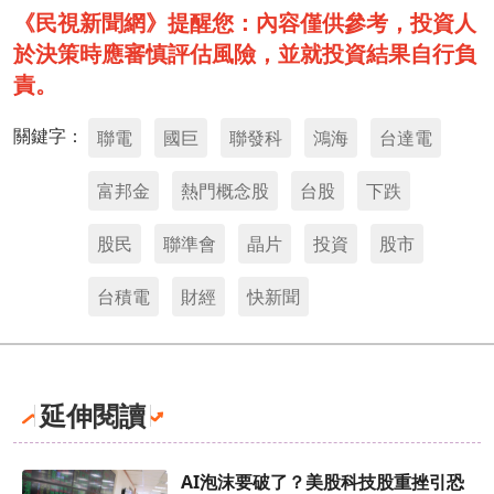
《民視新聞網》提醒您：內容僅供參考，投資人
於決策時應審慎評估風險，並就投資結果自行負
責。
關鍵字：
聯電
國巨
聯發科
鴻海
台達電
富邦金
熱門概念股
台股
下跌
股民
聯準會
晶片
投資
股市
台積電
財經
快新聞
延伸閱讀
AI泡沫要破了？美股科技股重挫引恐