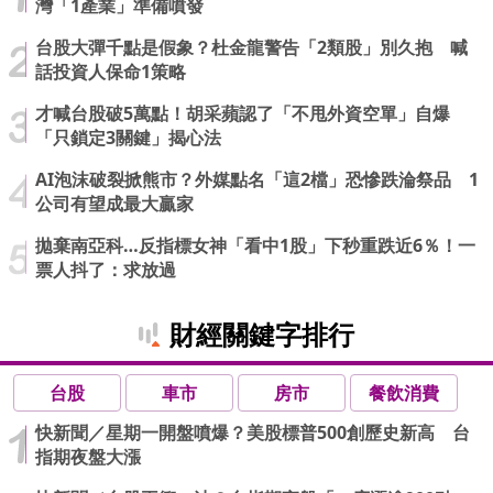
灣「1產業」準備噴發
台股大彈千點是假象？杜金龍警告「2類股」別久抱 喊
話投資人保命1策略
才喊台股破5萬點！胡采蘋認了「不甩外資空單」自爆
「只鎖定3關鍵」揭心法
AI泡沫破裂掀熊市？外媒點名「這2檔」恐慘跌淪祭品 1
公司有望成最大贏家
拋棄南亞科…反指標女神「看中1股」下秒重跌近6％！一
票人抖了：求放過
財經關鍵字排行
台股
車市
房市
餐飲消費
快新聞／星期一開盤噴爆？美股標普500創歷史新高 台
指期夜盤大漲