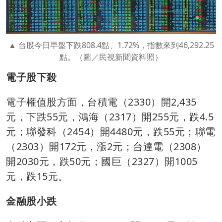
台股今日早盤下跌808.4點、1.72%，指數來到46,292.25
點。（圖／民視新聞資料照）
電子股下殺
電子權值股方面，台積電（2330）開2,435
元，下跌55元，鴻海（2317）開255元，跌4.5
元；聯發科（2454）開4480元，跌55元；聯電
（2303）開172元，漲2元；台達電（2308）
開2030元，跌50元；國巨（2327）開1005
元，跌15元。
金融股小跌