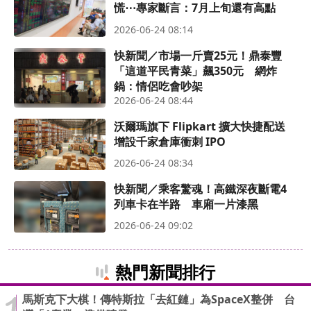
慌⋯專家斷言：7月上旬還有高點
2026-06-24 08:14
快新聞／市場一斤賣25元！鼎泰豐
「這道平民青菜」飆350元 網炸
鍋：情侶吃會吵架
2026-06-24 08:44
沃爾瑪旗下 Flipkart 擴大快捷配送
增設千家倉庫衝刺 IPO
2026-06-24 08:34
快新聞／乘客驚魂！高鐵深夜斷電4
列車卡在半路 車廂一片漆黑
2026-06-24 09:02
熱門新聞排行
馬斯克下大棋！傳特斯拉「去紅鏈」為SpaceX整併 台