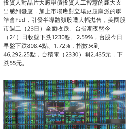
投資人對晶片大廠舉債投資人工智慧的龐大支
出感到憂慮，加上市場應對立場更趨鷹派的聯
準會Fed，引發半導體類股遭大幅拋售，美國股
市週二（23日）全面收跌。台指期夜盤今
（24）日收盤下跌1230點、2.59%，台股今日
早盤下跌808.4點、1.72%，指數來到
46,292.25點，台積電（2330）開2,435元，下
跌55元。