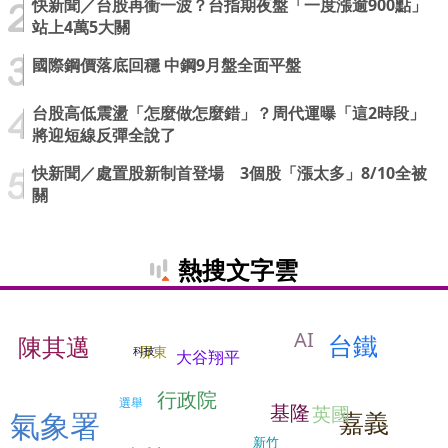
快新聞／台股再衝一波？台指期夜盤「一度漲逾900點」
站上4萬5大關
國際鋼價落底回穩 中鋼9月盤全面平盤
台股高低震盪「怎麼做怎麼錯」？周代運曝「這2時段」
將迎短線反彈全說了
快新聞／處置股新制首登場 3個股「漲太多」8/10全被
關
熱搜文字雲
AI
台鐵
陳其邁
屏東
科技
大谷翔平
行政院
選舉
基隆
英國
氣象署
嘉義
新竹